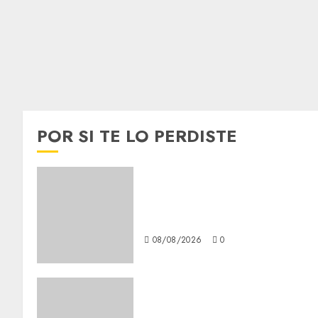
POR SI TE LO PERDISTE
Lac du Der casino : guide
complet du bonus de
bienvenue et des promotions
08/08/2026
0
Girls Only Fan Sign-Up Guide
Secure, Simple Registration