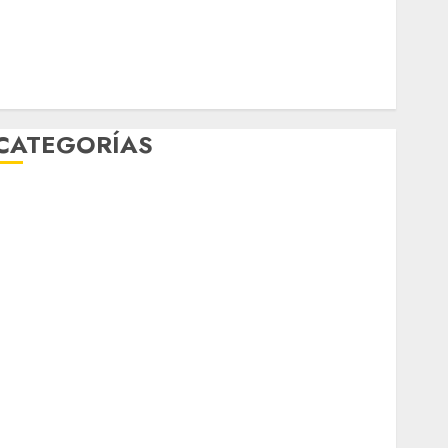
mundial 2026
México
Música
nacionales
opinión
Partido Verde
salud
sport
STC
travel
UNAM
world
Zócalo
CATEGORÍAS
Al Momento
Cultura
Deportes
El Rincón del Opinólogo
Espectáculos
ifestyle
Lo Urbano
Metro CDMX
Metropoli
Movilidad
Nacionales