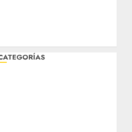
febrero 2026
enero 2026
diciembre 2025
noviembre 2025
marzo 2020
enero 2020
CATEGORÍAS
Al Momento
Cultura
Deportes
El Rincón del Opinólogo
Espectáculos
ifestyle
Lo Urbano
Metro CDMX
Metropoli