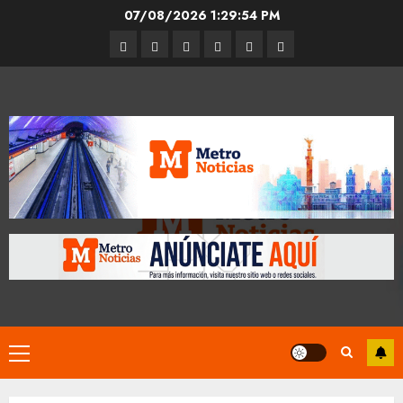
Skip
07/08/2026
1:29:55 PM
to
Entrevistas
Espectáculos
Movilidad
Metro
Cultura
Opinión
content
CDMX
Primary
Menu