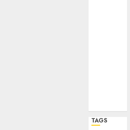
opinión
Partido
Verde
salud
sport
STC
travel
UNAM
world
Zócalo
TAGS