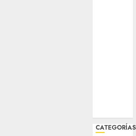
opinión
Partido
Verde
salud
sport
STC
travel
UNAM
world
Zócalo
CATEGORÍA