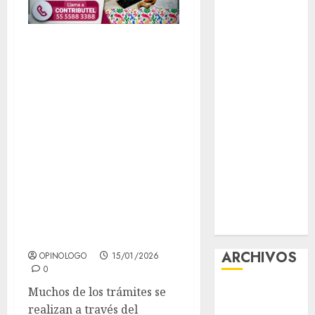
contra el
despojo
En 2026, los
Diagnóstico
trámites más
oportuno y
solicitados en la
prevención,
ejes para
Ciudad de México
mejorar la
se centran en
salud de los
servicios de
mexicanos
movilidad,
Clara Brugada
identidad y
anuncia las
líneas 4, 5 y 6
cumplimiento
del Cablebús
fiscal.
ARCHIVOS
OPINOLOGO
15/01/2026
0
Muchos de los trámites se
agosto 2026
realizan a través del
julio 2026