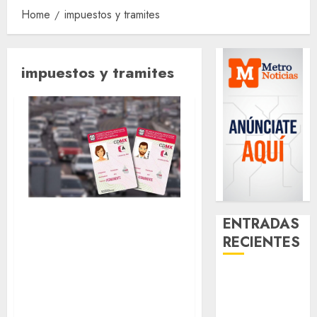
Home
impuestos y tramites
impuestos y tramites
Buenas noticias
ENTRADAS
para las y los
RECIENTES
ciudadanos.
¿Amante de
SEMOVI extiende
los michis?
tiempo para la
Lánzate al