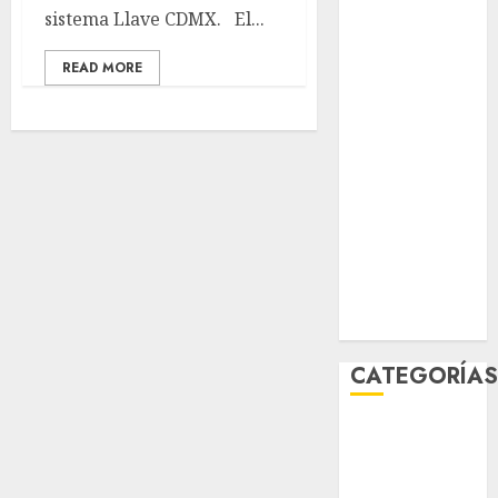
sistema Llave CDMX. El...
junio 2026
mayo 2026
READ MORE
abril 2026
marzo 2026
febrero 2026
enero 2026
diciembre
2025
noviembre
2025
marzo 2020
enero 2020
CATEGORÍA
Al Momento
Cultura
Deportes