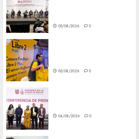
del patrimonio familiar;
anuncian nuevas acciones
contra el despojo
05/08/2026
0
Diagnóstico oportuno y
prevención, ejes para mejorar
la salud de los mexicanos
05/08/2026
0
Clara Brugada anuncia las
líneas 4, 5 y 6 del Cablebús
04/08/2026
0