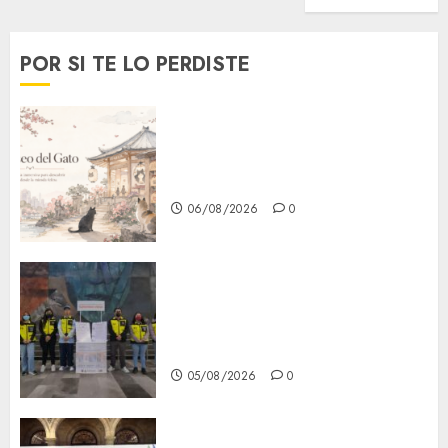
POR SI TE LO PERDISTE
¿Amante de los michis?
Lánzate al Museo del Gato en
CDMX
06/08/2026
0
Metro CDMX comparte
experiencias del programa
Salvemos Vidas con el Metro
de Chile
05/08/2026
0
CDMX reforzará protección