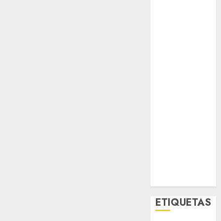
El Rincón del
Opinólogo
Espectáculos
Lifestyle
Lo Urbano
Metro CDMX
Metropoli
Movilidad
Nacionales
Opinión
Opinión
Tecnología
Videos
MetroNoticias
Viral
ETIQUETAS