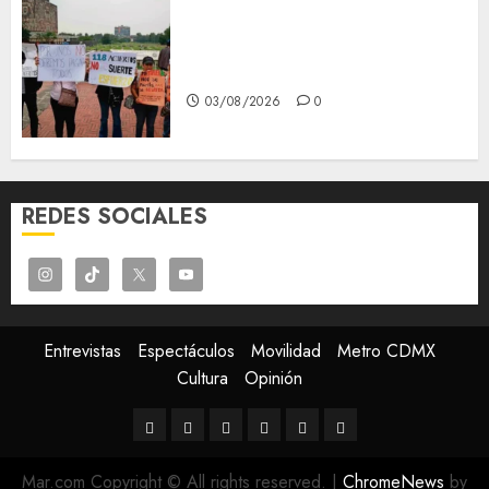
Aspirantes de la UNAM se
oponen al examen de control,
se manifiestan en Rectoría
03/08/2026
0
REDES SOCIALES
Entrevistas
Espectáculos
Movilidad
Metro CDMX
Cultura
Opinión
Entrevistas
Espectáculos
Movilidad
Metro
Cultura
Opinión
CDMX
Mar.com Copyright © All rights reserved.
|
ChromeNews
by