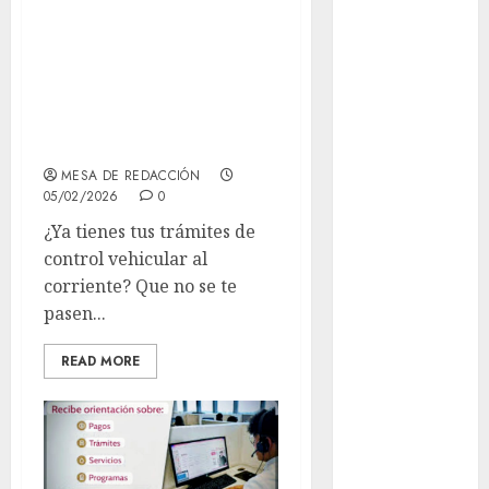
conclusión de
Museo del
trámites de
Gato en CDMX
control vehicular
Metro CDMX
comparte
y licencias de
experiencias
conducir.
del programa
MESA DE REDACCIÓN
Salvemos
05/02/2026
0
Vidas con el
¿Ya tienes tus trámites de
Metro de
control vehicular al
Chile
corriente? Que no se te
CDMX
pasen...
reforzará
protección del
READ MORE
patrimonio
familiar;
anuncian
nuevas
acciones