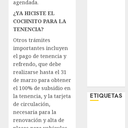
agendada.
Lifestyle
Lo Urbano
¿YA HICISTE EL
Metro CDMX
COCHNITO PARA LA
Metropoli
TENENCIA?
Movilidad
Otros trámites
Nacionales
Opinión
importantes incluyen
Opinión
el pago de tenencia y
Tecnología
refrendo, que debe
Videos
realizarse hasta el 31
MetroNoticias
de marzo para obtener
Viral
el 100% de subsidio en
ETIQUETAS
la tenencia, y la tarjeta
de circulación,
necesaria para la
Adrián
Rubalcava
renovación y alta de
placas para vehículos