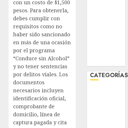
con un costo de $1,500
marzo 2026
pesos. Para obtenerla,
febrero 2026
debes cumplir con
enero 2026
requisitos como no
diciembre
2025
haber sido sancionado
noviembre
en más de una ocasión
2025
por el programa
marzo 2020
“Conduce sin Alcohol”
enero 2020
y no tener sentencias
por delitos viales. Los
CATEGORÍA
documentos
Al Momento
necesarios incluyen
Cultura
identificación oficial,
Deportes
comprobante de
El Rincón del
domicilio, línea de
Opinólogo
captura pagada y cita
Espectáculos