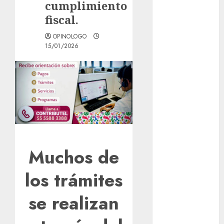
cumplimiento
Activó el
fiscal.
GCDMX Plan
Tlaloque por
OPINOLOGO
aguacero del
15/01/2026
viernes
Clara Brugada
entregó 24 mil
becas para
Uniformes y
Útiles
Escolares a
estudiantes
Muchos de
¡Agárrate! Ya
viene el agua
los trámites
en CDMX
se realizan
Plaza
Tlaxcoaque se
convierte en