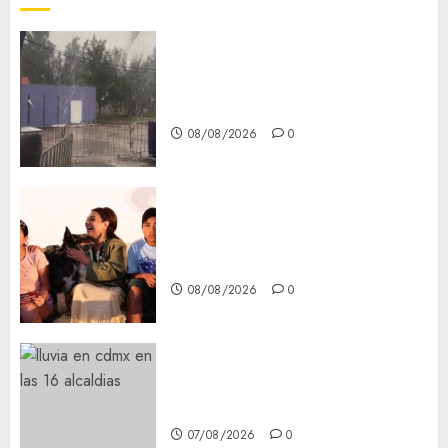
Activó el GCDMX Plan
Tlaloque por aguacero del
viernes
08/08/2026
0
Clara Brugada entregó 24 mil
becas para Uniformes y Útiles
Escolares a estudiantes
08/08/2026
0
¡Agárrate! Ya viene el agua en
CDMX
07/08/2026
0