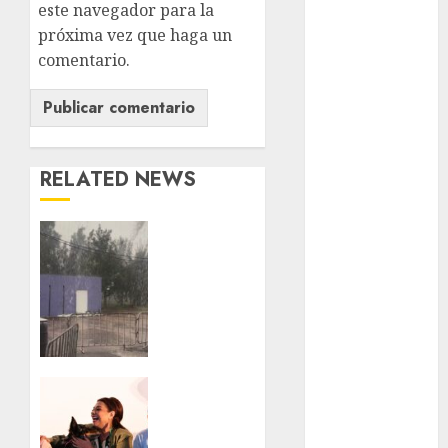
CDMX
este navegador para la
próxima vez que haga un
Metrópoli
comentario.
movilidad
Movilidad
CDMX
RELATED NEWS
mundial
2026
Activó
México
el
GCDMX
Música
Plan
Tlaloque
nacionales
por
aguacero
opinión
del
Clara
viernes
Brugada
Partido
entregó
Verde