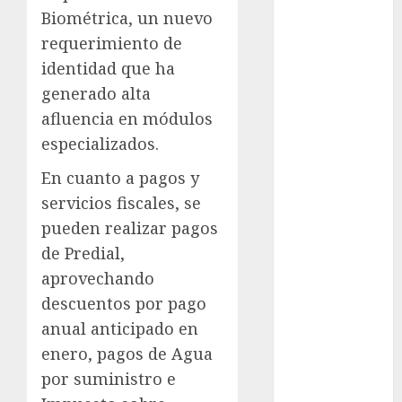
Sheinbaum
Biométrica, un nuevo
requerimiento de
Clima
identidad que ha
Conciertos
generado alta
afluencia en módulos
conciertos
gratis
especializados.
Congreso
En cuanto a pagos y
CDMX
servicios fiscales, se
pueden realizar pagos
cultura
de Predial,
cultura
aprovechando
CDMX
descuentos por pago
deportes
anual anticipado en
enero, pagos de Agua
Edomex
por suministro e
espectáculos