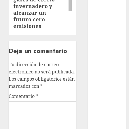
Sheinbaum
invernadero y
alcanzar un
Clima
futuro cero
emisiones
Conciertos
conciertos
gratis
Deja un comentario
Congreso
CDMX
Tu dirección de correo
electrónico no será publicada.
cultura
Los campos obligatorios están
marcados con
*
cultura
CDMX
Comentario
*
deportes
Edomex
espectáculos