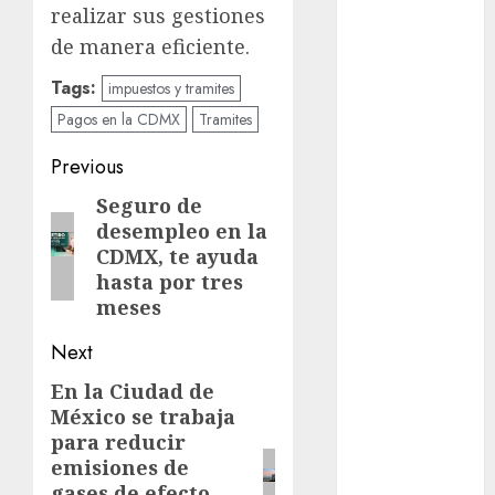
Adrián
realizar sus gestiones
Rubalcava
de manera eficiente.
Suárez
Tags:
impuestos y tramites
Al momento
Pagos en la CDMX
Tramites
almomento
Post
Previous
Arte
navigation
Seguro de
Previous
desempleo en la
Business
post:
CDMX, te ayuda
hasta por tres
CDMX
meses
cine
Next
cinema
En la Ciudad de
Next
México se trabaja
post:
Clara
para reducir
Brugada
emisiones de
Claudia
gases de efecto