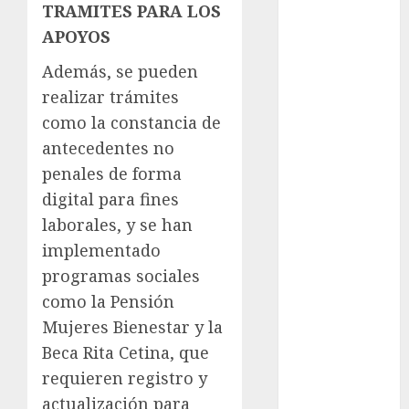
TRAMITES PARA LOS
APOYOS
Metrópoli
Además, se pueden
movilidad
realizar trámites
Movilidad
como la constancia de
CDMX
antecedentes no
mundial
penales de forma
2026
digital para fines
México
laborales, y se han
implementado
Música
programas sociales
como la Pensión
nacionales
Mujeres Bienestar y la
opinión
Beca Rita Cetina, que
requieren registro y
Partido
Verde
actualización para