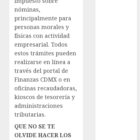
Impuesto sobre
nóminas,
examen de
admisión
principalmente para
UNAM
personas morales y
Futbol
físicas con actividad
empresarial. Todos
Gobierno
estos trámites pueden
de mexico
realizarse en línea a
health
través del portal de
Finanzas CDMX o en
Lluvias
oficinas recaudadoras,
Línea 2
kioscos de tesorería y
administraciones
Met
tributarias.
metro
QUE NO SE TE
metro
OLVIDE HACER LOS
CDMX