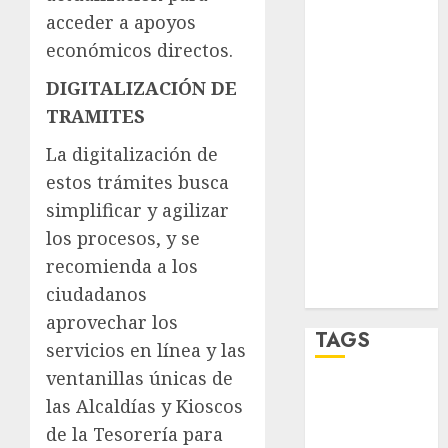
acceder a apoyos
salud
económicos directos.
sport
DIGITALIZACIÓN DE
STC
TRAMITES
La digitalización de
travel
estos trámites busca
UNAM
simplificar y agilizar
los procesos, y se
world
recomienda a los
Zócalo
ciudadanos
aprovechar los
TAGS
servicios en línea y las
ventanillas únicas de
Adrián
las Alcaldías y Kioscos
Rubalcava
de la Tesorería para