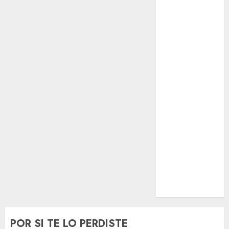
El Rincón del
Opinólogo
Espectáculos
Lifestyle
Lo Urbano
Metro CDMX
Metropoli
Movilidad
Nacionales
Opinión
Opinión
Tecnología
Videos
MetroNoticias
Viral
POR SI TE LO PERDISTE