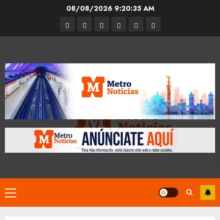
Skip
08/08/2026
9:20:36 AM
to
Entrevistas
Espectáculos
Movilidad
Metro
Cultura
Opinión
content
CDMX
Primary
Menu