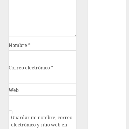
examen de
admisión
UNAM
Futbol
Nombre
*
Gobierno
de mexico
health
Correo electrónico
*
Lluvias
Línea 2
Web
Met
metro
Guardar mi nombre, correo
electrónico y sitio web en
metro