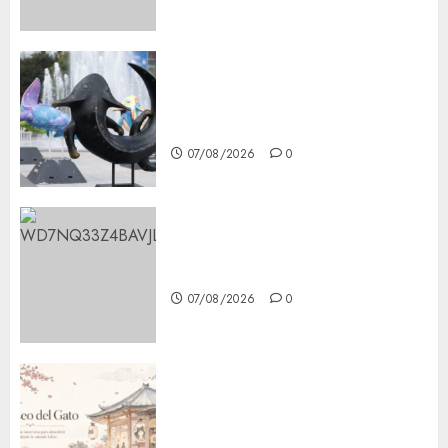
Plaza Tlaxcoaque se convierte
en el hábitat de la exposición
“Ajolotes en el Corazón”
07/08/2026
0
Aumentan multas de tránsito
en CDMX por ajuste de la UMA
07/08/2026
0
¿Amante de los michis?
Lánzate al Museo del Gato en
CDMX