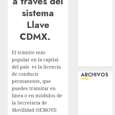
a través del
el hábitat de
sistema
la exposición
“Ajolotes en el
Llave
Corazón”
Aumentan
CDMX.
multas de
tránsito en
CDMX por
El trámite más
ajuste de la
popular en la capital
UMA
del país es la licencia
de conducir
ARCHIVOS
permanente, que
agosto 2026
puedes tramitar en
julio 2026
línea o en módulos de
junio 2026
la Secretaría de
mayo 2026
Movilidad (SEMOVI)
abril 2026