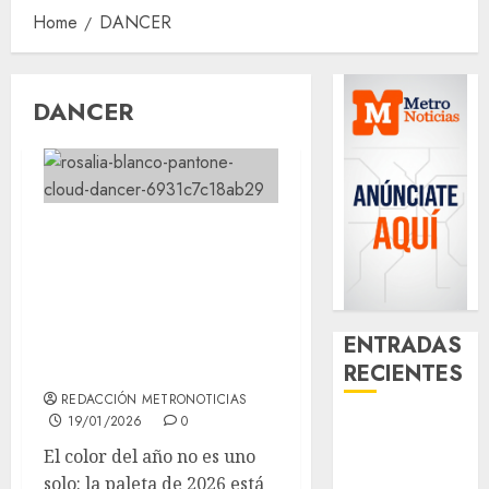
Home
DANCER
DANCER
El color del año no
es uno solo: la
paleta de 2026 está
más dividida que
ENTRADAS
nunca
RECIENTES
REDACCIÓN METRONOTICIAS
19/01/2026
0
Best OnlyFans
Woman Guide:
El color del año no es uno
Premium
solo: la paleta de 2026 está