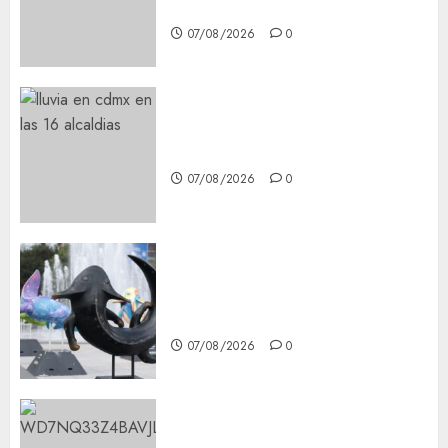
Mobile Access
07/08/2026
0
¡Agárrate! Ya viene el agua en
CDMX
07/08/2026
0
Plaza Tlaxcoaque se convierte
en el hábitat de la exposición
“Ajolotes en el Corazón”
07/08/2026
0
Aumentan multas de tránsito