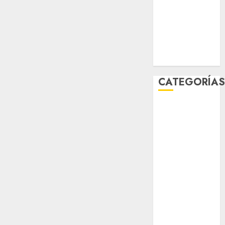
2025
noviembre
2025
marzo 2020
enero 2020
CATEGORÍA
Al Momento
Cultura
Deportes
El Rincón del
Opinólogo
Espectáculos
Lifestyle
Lo Urbano
Metro CDMX
Metropoli