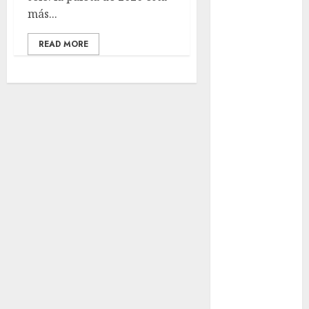
Content,
más...
Privacy &
READ MORE
Mobile Access
¡Agárrate! Ya
viene el agua
en CDMX
Plaza
Tlaxcoaque se
convierte en
el hábitat de
la exposición
“Ajolotes en el
Corazón”
Aumentan
multas de
tránsito en
CDMX por
ajuste de la