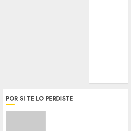
Lo Urbano
Metro CDMX
Metropoli
Movilidad
Nacionales
Opinión
Opinión
Tecnología
Videos
MetroNoticias
Viral
POR SI TE LO PERDISTE
Best OnlyFans Woman Guide:
Premium Content, Privacy &