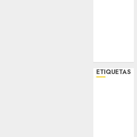
Movilidad
Nacionales
Opinión
Opinión
Tecnología
Videos
MetroNoticias
Viral
ETIQUETAS
Adrián
Rubalcava
Adrián
Rubalcava
Suárez
Al momento