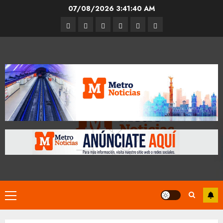
Skip
07/08/2026
3:41:41 AM
to
Entrevistas
Espectáculos
Movilidad
Metro
Cultura
Opinión
content
CDMX
Primary
Menu