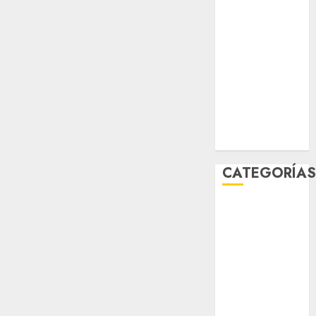
STC
travel
UNAM
world
Zócalo
CATEGORÍA
Al Momento
Cultura
Deportes
El Rincón del
Opinólogo
Espectáculos
Lifestyle