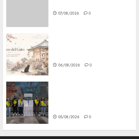
en CDMX por ajuste de la UMA
07/08/2026
0
¿Amante de los michis?
Lánzate al Museo del Gato en
CDMX
06/08/2026
0
Metro CDMX comparte
experiencias del programa
Salvemos Vidas con el Metro
de Chile
05/08/2026
0