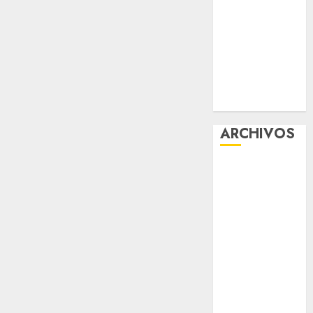
UMA
¿Amante de
los michis?
Lánzate al
Museo del
Gato en CDMX
ARCHIVOS
agosto 2026
julio 2026
junio 2026
mayo 2026
abril 2026
marzo 2026
febrero 2026
enero 2026
diciembre