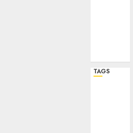
STC
travel
UNAM
world
Zócalo
TAGS
Adrián
Rubalcava
Adrián
Rubalcava
Suárez
Al momento