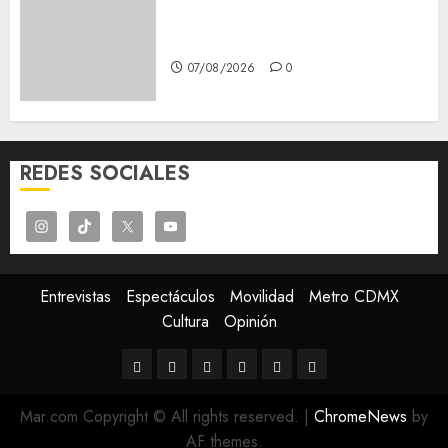
Schritte und Methoden für
Einsteiger
07/08/2026
0
REDES SOCIALES
Entrevistas
Espectáculos
Movilidad
Metro CDMX
Cultura
Opinión
Entrevistas
Espectáculos
Movilidad
Metro
Cultura
Opinión
CDMX
Mar.com Copyright © All rights reserved.
|
ChromeNews
by
AF themes.