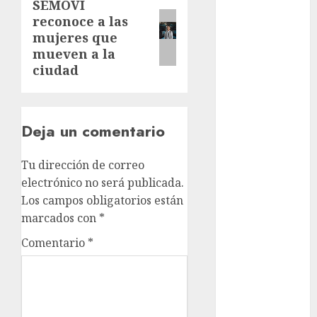
SEMOVI
Next
Rubalcava
reconoce a las
post:
mujeres que
Adrián
Rubalcava
mueven a la
Suárez
ciudad
Al momento
almomento
Deja un comentario
Arte
Tu dirección de correo
electrónico no será publicada.
Business
Los campos obligatorios están
CDMX
marcados con
*
Comentario
*
cine
cinema
Clara
Brugada