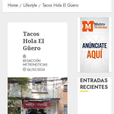
Home
Lifestyle
Tacos Hola El Güero
Tacos
Hola El
Güero
REDACCIÓN
METRONOTICIAS
06/03/2026
ENTRADAS
RECIENTES
Casino de
Mâcon promo
en France :