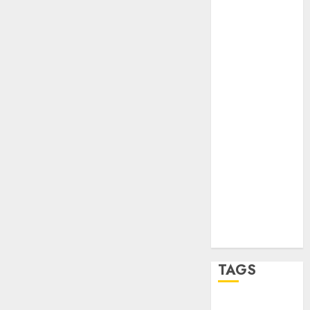
Partido
Verde
salud
sport
STC
travel
UNAM
world
Zócalo
TAGS