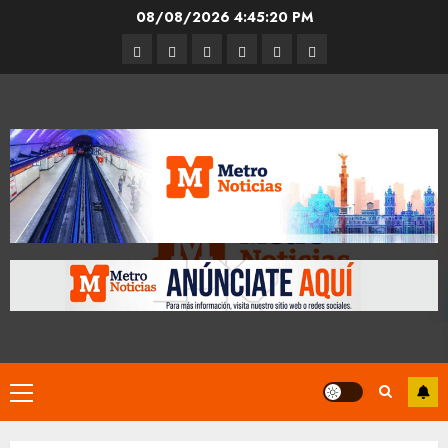
Skip
08/08/2026
4:45:20 PM
to
Entrevistas
Espectáculos
Movilidad
Metro
Cultura
Opinión
content
CDMX
Primary
Menu