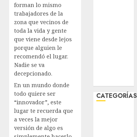
forman lo mismo
mayo 2026
trabajadores de la
abril 2026
marzo 2026
zona que vecinos de
febrero 2026
toda la vida y gente
enero 2026
que viene desde lejos
diciembre
porque alguien le
2025
recomendó el lugar.
noviembre
Nadie se va
2025
decepcionado.
marzo 2020
enero 2020
En un mundo donde
todo quiere ser
CATEGORÍA
“innovador”, este
lugar te recuerda que
Al Momento
Cultura
a veces la mejor
Deportes
versión de algo es
El Rincón del
simplemente hacerlo