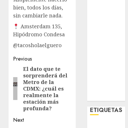
Opinólogo
bien, todos los días,
Espectáculos
sin cambiarle nada.
Lifestyle
Lo Urbano
Amsterdam 135,
Metro CDMX
Hipódromo Condesa
Metropoli
@tacosholaelguero
Movilidad
Nacionales
Post
Previous
Opinión
navigation
El dato que te
Opinión
Previous
sorprenderá del
Tecnología
post:
Metro de la
Videos
CDMX: ¿cuál es
MetroNoticias
realmente la
Viral
estación más
profunda?
ETIQUETAS
Next
Adrián