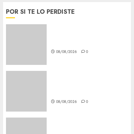
POR SI TE LO PERDISTE
Casino de Mâcon promo en
France : guide complet 2024
08/08/2026
0
Lac du Der casino : guide
complet du bonus de
bienvenue et des promotions
08/08/2026
0
Download 1xBet APK Free: