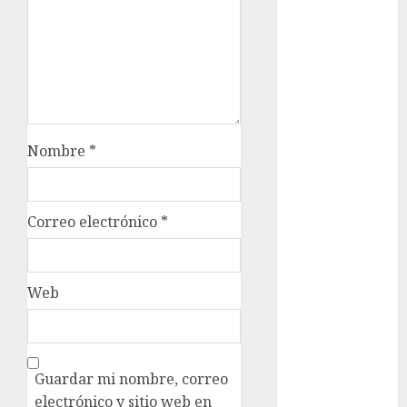
Claudia
Sheinbaum
Clima
Conciertos
Nombre
*
conciertos
gratis
Correo electrónico
*
Congreso
CDMX
cultura
Web
cultura
CDMX
deportes
Guardar mi nombre, correo
electrónico y sitio web en