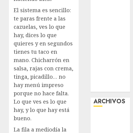
Data
El sistema es sencillo:
Protection &
te paras frente a las
Safe Play for
cazuelas, ves lo que
US Players
hay, dices lo que
Girls Only Fan
quieres y en segundos
Sign-Up
Guide: Secure,
tienes tu taco en
Simple
mano. Chicharrón en
Registration
salsa, rajas con crema,
Steps for a
tinga, picadillo… no
Premium
hay menú impreso
Experience
porque no hace falta.
ARCHIVOS
Lo que ves es lo que
hay, y lo que hay está
agosto 2026
bueno.
julio 2026
La fila a mediodía la
junio 2026