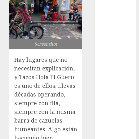
guide complet
2024
Lac du Der
casino : guide
complet du
Screenshot
bonus de
bienvenue et
Hay lugares que no
des
necesitan explicación,
promotions
Download
y Tacos Hola El Güero
1xBet APK
es uno de ellos. Llevas
Free: Steps
décadas operando,
and Methods
siempre con fila,
Casino Online
siempre con la misma
Android
barra de cazuelas
Security
humeantes. Algo están
Guide:
haciendo bien.
Licensing,