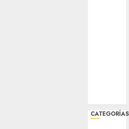
Partido
Verde
salud
sport
STC
travel
UNAM
world
Zócalo
CATEGORÍA
Al Momento