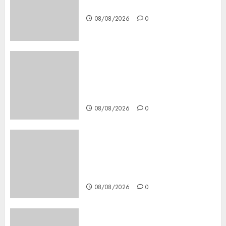
Steps and Methods
08/08/2026
0
Casino Online Android
Security Guide: Licensing,
Data Protection & Safe Play
for US Players
08/08/2026
0
Girls Only Fan Sign-Up Guide:
Secure, Simple Registration
Steps for a Premium
Experience
08/08/2026
0
Glücksspiel Österreich –