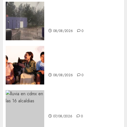
Activó el GCDMX Plan
Tlaloque por aguacero del
viernes
08/08/2026
0
Clara Brugada entregó 24 mil
becas para Uniformes y Útiles
Escolares a estudiantes
08/08/2026
0
¡Agárrate! Ya viene el agua en
CDMX
07/08/2026
0