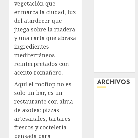
vegetación que
la exposición
enmarca la ciudad, luz
“Ajolotes en el
del atardecer que
Corazón”
juega sobre la madera
Aumentan
multas de
y una carta que abraza
tránsito en
ingredientes
CDMX por
mediterráneos
ajuste de la
reinterpretados con
UMA
acento romañero.
ARCHIVOS
Aquí el rooftop no es
solo un bar, es un
agosto 2026
restaurante con alma
julio 2026
de azotea: pizzas
junio 2026
artesanales, tartares
mayo 2026
frescos y coctelería
abril 2026
pensada para
marzo 2026