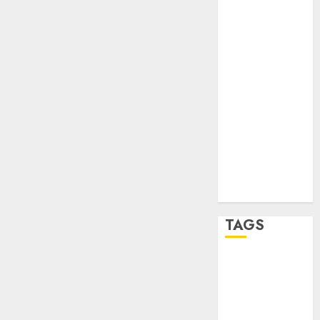
salud
sport
STC
travel
UNAM
world
Zócalo
TAGS
Adrián
Rubalcava
Adrián