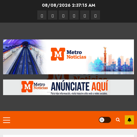
Skip
08/08/2026
2:37:15 AM
to
Entrevistas
Espectáculos
Movilidad
Metro
Cultura
Opinión
content
CDMX
Primary
Menu