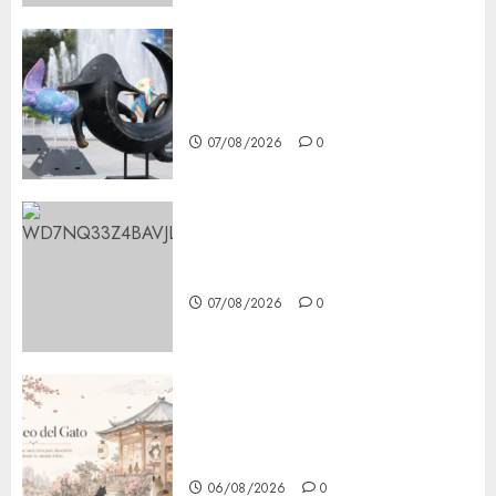
Plaza Tlaxcoaque se convierte
en el hábitat de la exposición
“Ajolotes en el Corazón”
07/08/2026
0
Aumentan multas de tránsito
en CDMX por ajuste de la UMA
07/08/2026
0
¿Amante de los michis?
Lánzate al Museo del Gato en
CDMX
06/08/2026
0