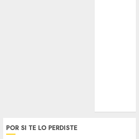
Opinólogo
Espectáculos
Lifestyle
Lo Urbano
Metro CDMX
Metropoli
Movilidad
Nacionales
Opinión
Opinión
Tecnología
Videos
MetroNoticias
Viral
POR SI TE LO PERDISTE