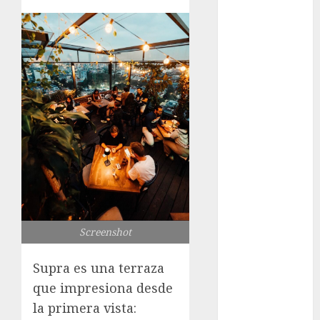
GCDMX Plan
Tlaloque por
aguacero del
viernes
Clara Brugada
entregó 24 mil
becas para
Uniformes y
Útiles
Escolares a
estudiantes
¡Agárrate! Ya
viene el agua
Screenshot
en CDMX
Plaza
Supra es una terraza
Tlaxcoaque se
que impresiona desde
convierte en
la primera vista:
el hábitat de