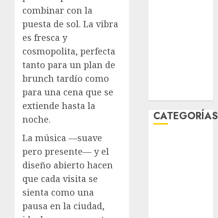
febrero 2026
combinar con la
enero 2026
puesta de sol. La vibra
diciembre
es fresca y
2025
cosmopolita, perfecta
noviembre
tanto para un plan de
2025
brunch tardío como
marzo 2020
para una cena que se
enero 2020
extiende hasta la
CATEGORÍA
noche.
La música —suave
Al Momento
pero presente— y el
Cultura
Deportes
diseño abierto hacen
El Rincón del
que cada visita se
Opinólogo
sienta como una
Espectáculos
pausa en la ciudad,
Lifestyle