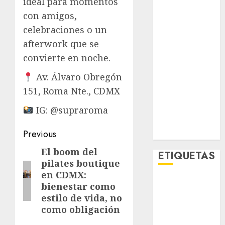
ideal para momentos
Lo Urbano
con amigos,
Metro CDMX
celebraciones o un
Metropoli
afterwork que se
Movilidad
convierte en noche.
Nacionales
Opinión
Av. Álvaro Obregón
Opinión
151, Roma Nte., CDMX
Tecnología
Videos
IG: @supraroma
MetroNoticias
Post
Viral
Previous
navigation
El boom del
Previous
ETIQUETAS
pilates boutique
post:
en CDMX:
Adrián
bienestar como
Rubalcava
estilo de vida, no
como obligación
Adrián
Rubalcava