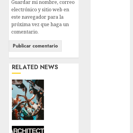
Guardar mi nombre, correo
examen de
admisión
electrónico y sitio web en
UNAM
este navegador para la
próxima vez que haga un
Futbol
comentario.
Gobierno
de mexico
health
RELATED NEWS
Lluvias
Línea 2
Warped
Tour
Met
llega a
México
metro
por
primera
metro
vez: la
CDMX
nostalgia
Architects