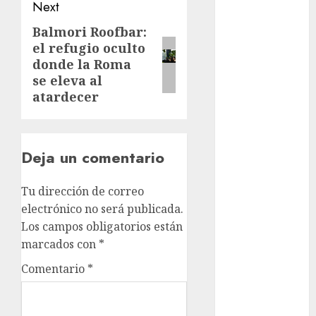
Next
Suárez
Balmori Roofbar:
Next
Al momento
el refugio oculto
post:
donde la Roma
almomento
se eleva al
atardecer
Arte
Business
Deja un comentario
CDMX
cine
Tu dirección de correo
electrónico no será publicada.
cinema
Los campos obligatorios están
marcados con
*
Clara
Brugada
Comentario
*
Claudia
Sheinbaum