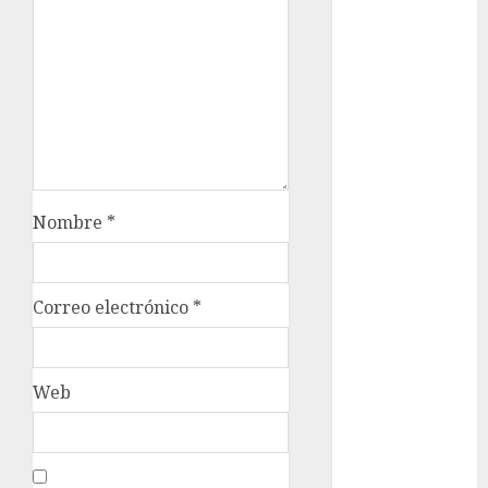
Clima
Conciertos
conciertos
gratis
Congreso
CDMX
Nombre
*
cultura
cultura
Correo electrónico
*
CDMX
deportes
Web
Edomex
espectáculos