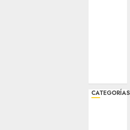
salud
sport
STC
travel
UNAM
world
Zócalo
CATEGORÍA
Al Momento
Cultura
Deportes
El Rincón del