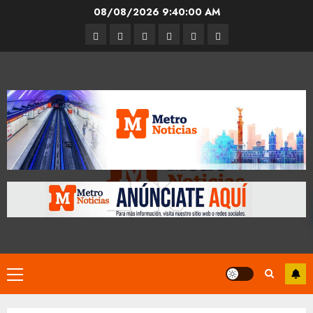
Skip
08/08/2026
9:40:01 AM
to
Entrevistas
Espectáculos
Movilidad
Metro
Cultura
Opinión
content
CDMX
Primary
Menu