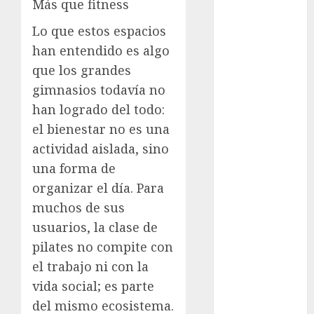
Más que fitness
examen de
Lo que estos espacios
admisión
UNAM
han entendido es algo
que los grandes
Futbol
gimnasios todavía no
han logrado del todo:
Gobierno
de mexico
el bienestar no es una
actividad aislada, sino
health
una forma de
Lluvias
organizar el día. Para
muchos de sus
Línea 2
usuarios, la clase de
Met
pilates no compite con
el trabajo ni con la
metro
vida social; es parte
metro
del mismo ecosistema.
CDMX