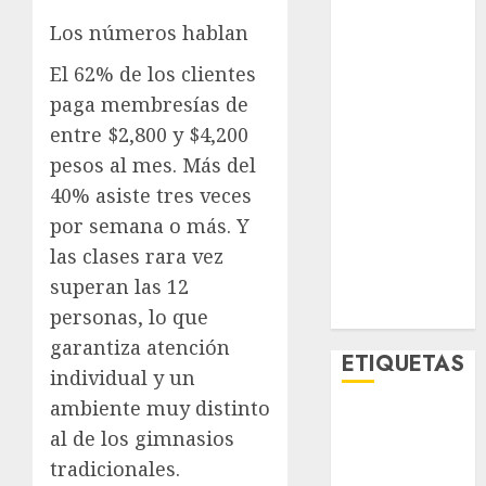
Lifestyle
Los números hablan
Lo Urbano
Metro CDMX
El 62% de los clientes
Metropoli
paga membresías de
Movilidad
entre $2,800 y $4,200
Nacionales
pesos al mes. Más del
Opinión
40% asiste tres veces
Opinión
por semana o más. Y
Tecnología
las clases rara vez
Videos
superan las 12
MetroNoticias
Viral
personas, lo que
garantiza atención
ETIQUETAS
individual y un
ambiente muy distinto
Adrián
al de los gimnasios
Rubalcava
tradicionales.