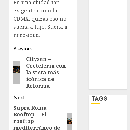
En una ciudad tan
salud
exigente como la
CDMX, quizás eso no
sport
suena a lujo. Suena a
STC
necesidad.
travel
Post
Previous
navigation
UNAM
Cityzen –
Previous
Coctelería con
post:
world
la vista más
icónica de
Zócalo
Reforma
Next
TAGS
Supra Roma
Next
Rooftop— El
Adrián
post:
Rubalcava
rooftop
mediterráneo de