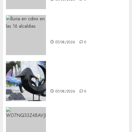
¡Agárrate! Ya viene el agua en
CDMX
07/08/2026
0
Plaza Tlaxcoaque se convierte
en el hábitat de la exposición
“Ajolotes en el Corazón”
07/08/2026
0
Aumentan multas de tránsito
en CDMX por ajuste de la UMA