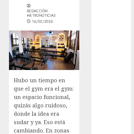
Sign-Up
REDACCIÓN
Guide: Secure,
METRONOTICIAS
Simple
16/02/2026
Registration
Steps for a
Premium
Experience
Glücksspiel
Österreich –
Schritte und
Hubo un tiempo en
Methoden für
Einsteiger
que el gym era el gym:
Best OnlyFans
un espacio funcional,
Woman Guide:
quizás algo ruidoso,
Premium
donde la idea era
Content,
sudar y ya. Eso está
Privacy &
cambiando. En zonas
Mobile Access