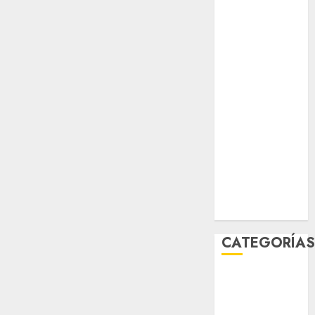
salud
sport
STC
travel
UNAM
world
Zócalo
CATEGORÍA
Al Momento
Cultura
Deportes