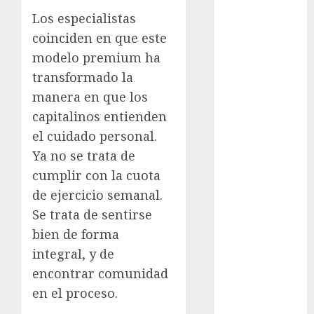
Los especialistas
Metrópoli
coinciden en que este
modelo premium ha
movilidad
transformado la
Movilidad
manera en que los
CDMX
capitalinos entienden
mundial
el cuidado personal.
2026
Ya no se trata de
México
cumplir con la cuota
de ejercicio semanal.
Música
Se trata de sentirse
nacionales
bien de forma
integral, y de
opinión
encontrar comunidad
Partido
en el proceso.
Verde