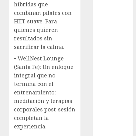
Sheinbaum
híbridas que
combinan pilates con
Clima
HIIT suave. Para
Conciertos
quienes quieren
resultados sin
conciertos
gratis
sacrificar la calma.
•
WellNest Lounge
Congreso
CDMX
(Santa Fe):
Un enfoque
integral que no
cultura
termina con el
cultura
entrenamiento:
CDMX
meditación y terapias
deportes
corporales post-sesión
completan la
Edomex
experiencia.
espectáculos