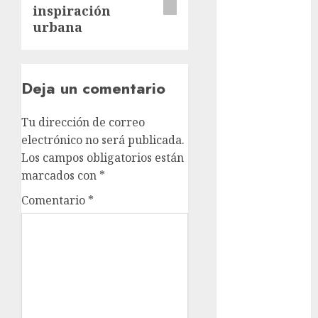
Adrián
inspiración
Rubalcava
urbana
Suárez
Al momento
Deja un comentario
almomento
Arte
Tu dirección de correo
electrónico no será publicada.
Business
Los campos obligatorios están
marcados con
*
CDMX
Comentario
*
cine
cinema
Clara
Brugada
Claudia