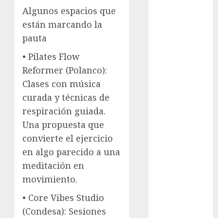
Adrián
Rubalcava
Algunos espacios que
Suárez
están marcando la
pauta
Al momento
•
Pilates Flow
almomento
Reformer (Polanco):
Arte
Clases con música
curada y técnicas de
Business
respiración guiada.
CDMX
Una propuesta que
convierte el ejercicio
cine
en algo parecido a una
cinema
meditación en
movimiento.
Clara
Brugada
•
Core Vibes Studio
(Condesa):
Sesiones
Claudia