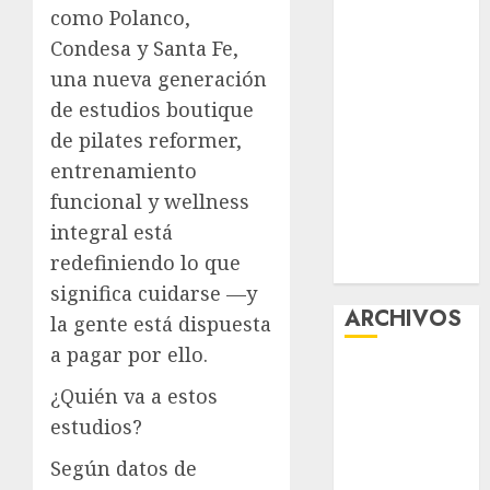
como Polanco,
¡Agárrate! Ya
Condesa y Santa Fe,
viene el agua
en CDMX
una nueva generación
Plaza
de estudios boutique
Tlaxcoaque se
de pilates reformer,
convierte en
entrenamiento
el hábitat de
funcional y wellness
la exposición
integral está
“Ajolotes en el
redefiniendo lo que
Corazón”
significa cuidarse —y
ARCHIVOS
la gente está dispuesta
a pagar por ello.
agosto 2026
¿Quién va a estos
julio 2026
estudios?
junio 2026
mayo 2026
Según datos de
abril 2026