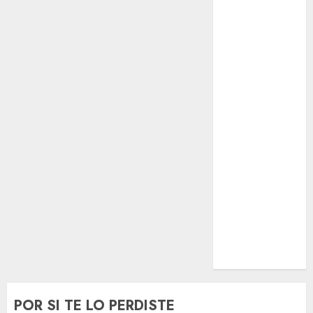
El Rincón del
Opinólogo
Espectáculos
Lifestyle
Lo Urbano
Metro CDMX
Metropoli
Movilidad
Nacionales
Opinión
Opinión
Tecnología
Videos
MetroNoticias
Viral
POR SI TE LO PERDISTE