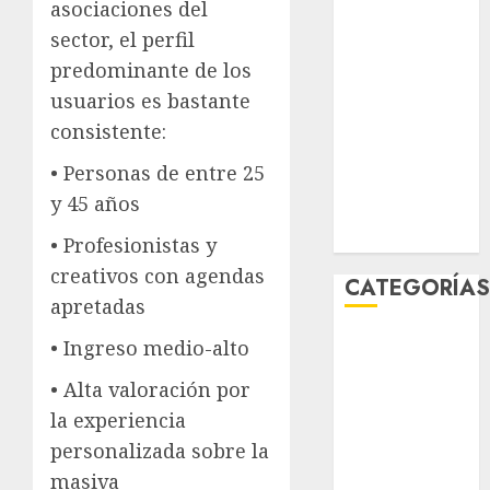
asociaciones del
marzo 2026
sector, el perfil
febrero 2026
predominante de los
enero 2026
usuarios es bastante
diciembre
2025
consistente:
noviembre
• Personas de entre 25
2025
y 45 años
marzo 2020
enero 2020
• Profesionistas y
creativos con agendas
CATEGORÍA
apretadas
Al Momento
• Ingreso medio-alto
Cultura
• Alta valoración por
Deportes
la experiencia
El Rincón del
personalizada sobre la
Opinólogo
Espectáculos
masiva