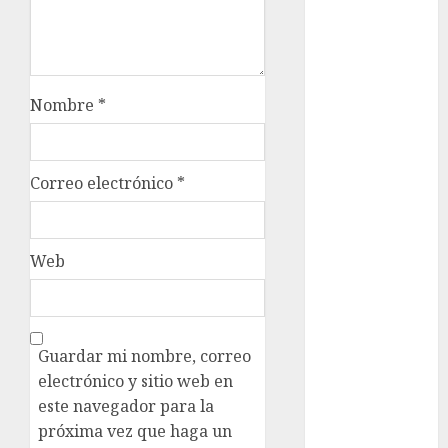
Sheinbaum
Clima
Conciertos
Nombre
*
conciertos
gratis
Correo electrónico
*
Congreso
CDMX
cultura
Web
cultura
CDMX
Guardar mi nombre, correo
deportes
electrónico y sitio web en
Edomex
este navegador para la
próxima vez que haga un
espectáculos