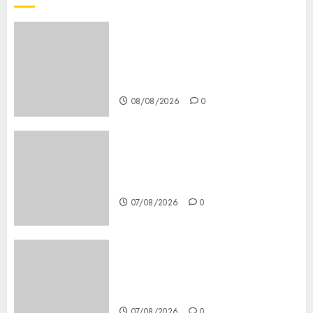
Girls Only Fan Sign-Up Guide:
Secure, Simple Registration
Steps for a Premium
Experience
08/08/2026
0
Glücksspiel Österreich –
Schritte und Methoden für
Einsteiger
07/08/2026
0
Best OnlyFans Woman Guide:
Premium Content, Privacy &
Mobile Access
07/08/2026
0