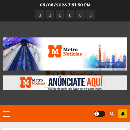
Skip
05/08/2026
7:51:51 PM
to
Entrevistas
Espectáculos
Movilidad
Metro
Cultura
Opinión
content
CDMX
Primary
Menu