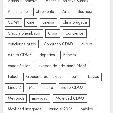
Adrián Rubalcava
Adrián Rubalcava Suárez
Al momento
almomento
Arte
Business
CDMX
cine
cinema
Clara Brugada
Claudia Sheinbaum
Clima
Conciertos
conciertos gratis
Congreso CDMX
cultura
cultura CDMX
deportes
Edomex
espectáculos
examen de admisión UNAM
Futbol
Gobierno de mexico
health
Lluvias
Línea 2
Met
metro
metro CDMX
Metrópoli
movilidad
Movilidad CDMX
Movilidad Integrada
mundial 2026
México