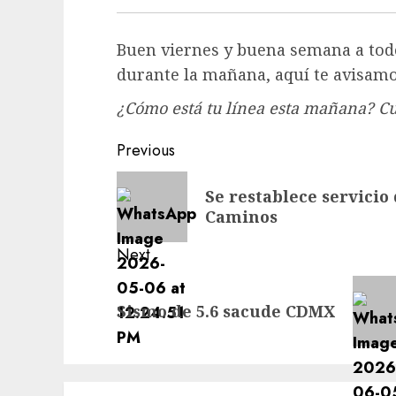
Buen viernes y buena semana a todos
durante la mañana, aquí te avisamo
¿Cómo está tu línea esta mañana? Cu
Post
Previous
navigation
Previous
Se restablece servicio
post:
Caminos
Next
Next
Sismo de 5.6 sacude CDMX
post: