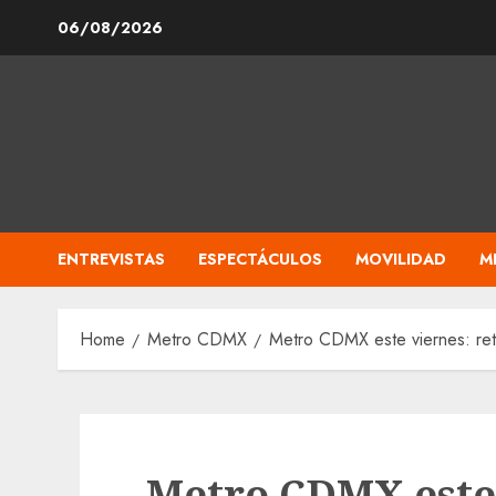
Skip
06/08/2026
to
content
ENTREVISTAS
ESPECTÁCULOS
MOVILIDAD
M
Home
Metro CDMX
Metro CDMX este viernes: retr
Metro CDMX este 