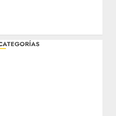
Música
nacionales
opinión
Partido Verde
salud
sport
STC
travel
UNAM
world
Zócalo
CATEGORÍAS
Al Momento
Cultura
Deportes
El Rincón del Opinólogo
Espectáculos
ifestyle
Lo Urbano
Metro CDMX
Metropoli
Movilidad