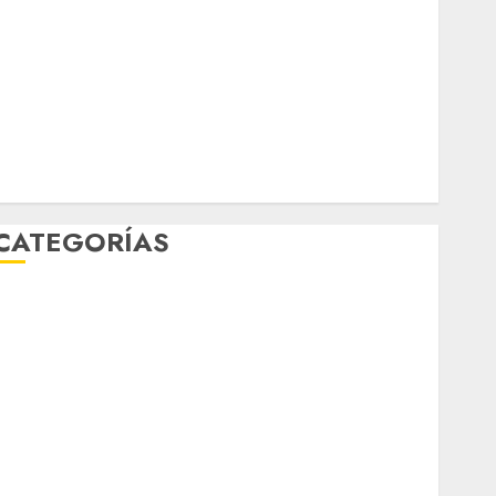
marzo 2026
febrero 2026
enero 2026
diciembre 2025
noviembre 2025
marzo 2020
enero 2020
CATEGORÍAS
Al Momento
Cultura
Deportes
El Rincón del Opinólogo
Espectáculos
ifestyle
Lo Urbano
Metro CDMX