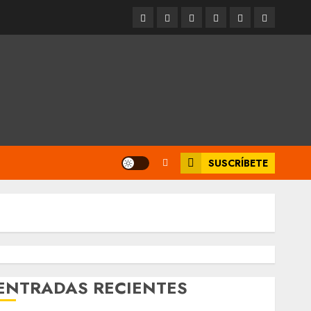
Entrevistas
Espectáculos
Movilidad
Metro
Cultura
Opinión
CDMX
SUSCRÍBETE
ENTRADAS RECIENTES