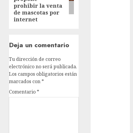
Clara
prohibir la venta
Brugada
de mascotas por
internet
Claudia
Sheinbaum
Clima
Deja un comentario
Conciertos
Tu dirección de correo
conciertos
electrónico no será publicada.
gratis
Los campos obligatorios están
Congreso
marcados con
*
CDMX
Comentario
*
cultura
cultura
CDMX
deportes