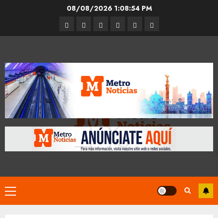
Skip
08/08/2026
1:08:55 PM
to
Entrevistas
Espectáculos
Movilidad
Metro
Cultura
Opinión
content
CDMX
Primary
Menu