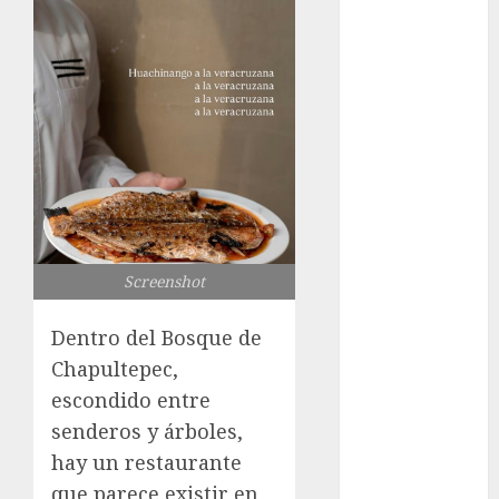
1xBet APK
Free: Steps
and Methods
Casino Online
Android
Security
Guide:
Licensing,
Data
Protection &
Screenshot
Safe Play for
US Players
Dentro del Bosque de
Girls Only Fan
Chapultepec,
Sign-Up
escondido entre
Guide: Secure,
senderos y árboles,
Simple
hay un restaurante
Registration
que parece existir en
Steps for a