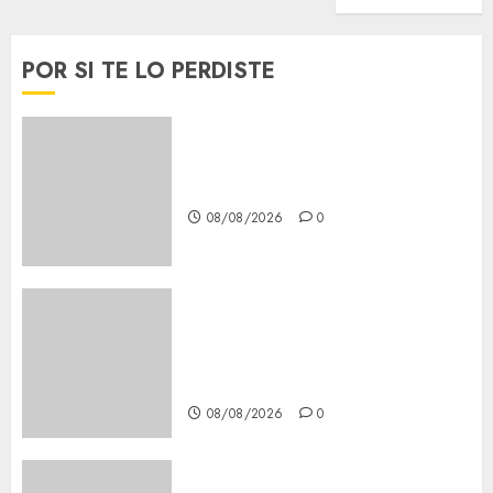
POR SI TE LO PERDISTE
Download 1xBet APK Free:
Steps and Methods
08/08/2026
0
Casino Online Android
Security Guide: Licensing,
Data Protection & Safe Play
for US Players
08/08/2026
0
Girls Only Fan Sign-Up Guide: