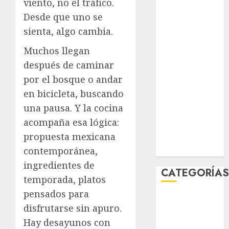
viento, no el tráfico.
junio 2026
Desde que uno se
mayo 2026
sienta, algo cambia.
abril 2026
marzo 2026
Muchos llegan
febrero 2026
después de caminar
enero 2026
por el bosque o andar
diciembre
en bicicleta, buscando
2025
una pausa. Y la cocina
noviembre
acompaña esa lógica:
2025
propuesta mexicana
marzo 2020
enero 2020
contemporánea,
ingredientes de
CATEGORÍA
temporada, platos
pensados para
Al Momento
disfrutarse sin apuro.
Cultura
Hay desayunos con
Deportes