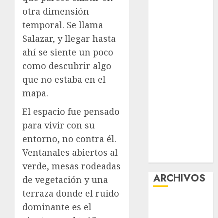
Premium
otra dimensión
Experience
temporal. Se llama
Glücksspiel
Salazar, y llegar hasta
Österreich –
ahí se siente un poco
Schritte und
como descubrir algo
Methoden für
que no estaba en el
Einsteiger
mapa.
Best OnlyFans
Woman Guide:
El espacio fue pensado
Premium
para vivir con su
Content,
entorno, no contra él.
Privacy &
Ventanales abiertos al
Mobile Access
verde, mesas rodeadas
ARCHIVOS
de vegetación y una
terraza donde el ruido
agosto 2026
dominante es el
julio 2026