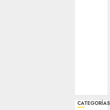
opinión
Partido
Verde
salud
sport
STC
travel
UNAM
world
Zócalo
CATEGORÍA