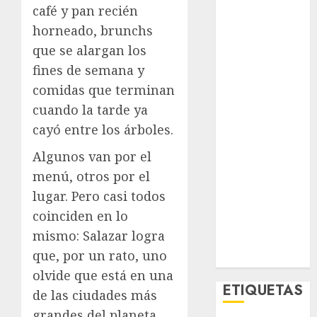
café y pan recién
El Rincón del
Opinólogo
horneado, brunchs
Espectáculos
que se alargan los
Lifestyle
fines de semana y
Lo Urbano
comidas que terminan
Metro CDMX
cuando la tarde ya
Metropoli
cayó entre los árboles.
Movilidad
Nacionales
Algunos van por el
Opinión
menú, otros por el
Opinión
lugar. Pero casi todos
Tecnología
coinciden en lo
Videos
mismo: Salazar logra
MetroNoticias
que, por un rato, uno
Viral
olvide que está en una
ETIQUETAS
de las ciudades más
grandes del planeta.