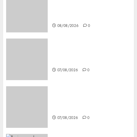
Secure, Simple Registration
Steps for a Premium
Experience
08/08/2026
0
Glücksspiel Österreich –
Schritte und Methoden für
Einsteiger
07/08/2026
0
Best OnlyFans Woman Guide:
Premium Content, Privacy &
Mobile Access
07/08/2026
0