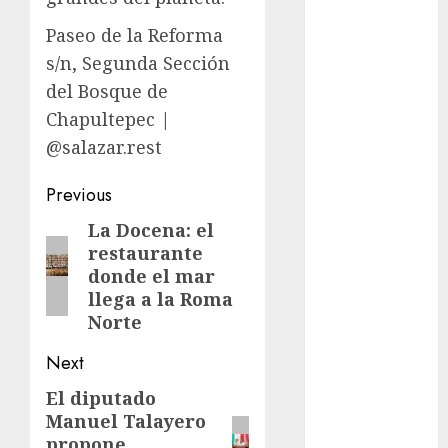
Adrián
Paseo de la Reforma
Rubalcava
s/n, Segunda Sección
Adrián
del Bosque de
Rubalcava
Suárez
Chapultepec |
@salazar.rest
Al momento
Post
Previous
almomento
navigation
La Docena: el
Previous
Arte
restaurante
post:
donde el mar
Business
llega a la Roma
Norte
CDMX
Next
cine
El diputado
Next
cinema
Manuel Talayero
post:
propone