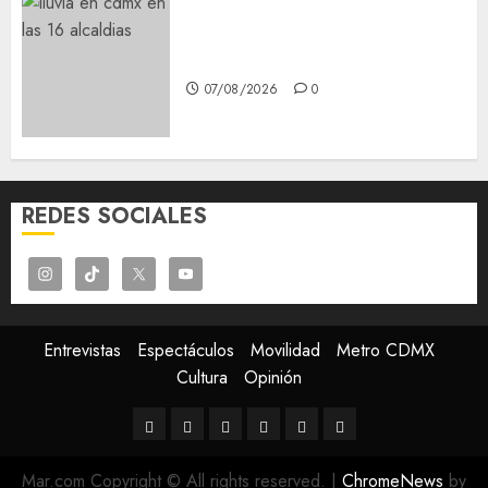
¡Agárrate! Ya viene el agua en
CDMX
07/08/2026
0
REDES SOCIALES
Entrevistas
Espectáculos
Movilidad
Metro CDMX
Cultura
Opinión
Entrevistas
Espectáculos
Movilidad
Metro
Cultura
Opinión
CDMX
Mar.com Copyright © All rights reserved.
|
ChromeNews
by