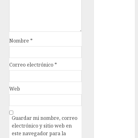
Edomex
espectáculos
examen de
admisión
Nombre
*
UNAM
Futbol
Correo electrónico
*
Gobierno
de mexico
Web
health
Lluvias
Línea 2
Guardar mi nombre, correo
electrónico y sitio web en
Met
este navegador para la