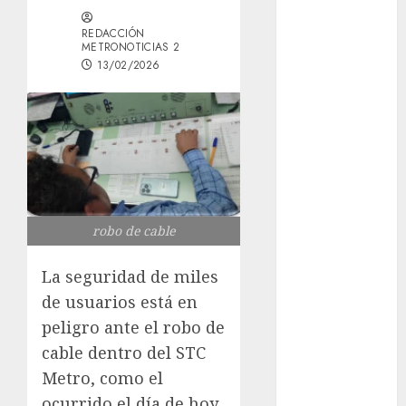
Mâcon promo
REDACCIÓN
en France :
METRONOTICIAS 2
guide complet
13/02/2026
2024
Lac du Der
casino : guide
complet du
bonus de
bienvenue et
des
robo de cable
promotions
Download
La seguridad de miles
1xBet APK
de usuarios está en
Free: Steps
peligro ante el robo de
and Methods
cable dentro del STC
Casino Online
Metro, como el
Android
Security
ocurrido el día de hoy