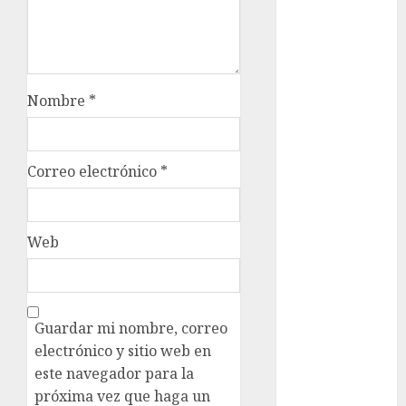
deportes
Edomex
espectáculos
Nombre
*
examen de
admisión
UNAM
Correo electrónico
*
Futbol
Gobierno
Web
de mexico
health
Lluvias
Guardar mi nombre, correo
electrónico y sitio web en
Línea 2
este navegador para la
próxima vez que haga un
Met