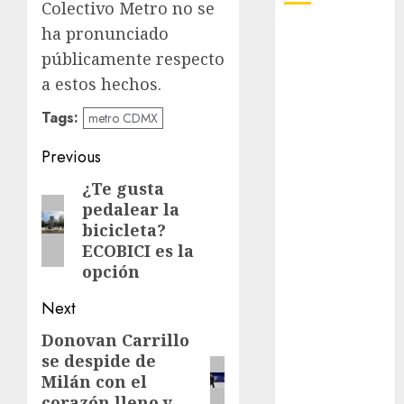
Colectivo Metro no se
ha pronunciado
Adrián
Rubalcava
públicamente respecto
a estos hechos.
Adrián
Rubalcava
Tags:
metro CDMX
Suárez
Post
Previous
Al momento
navigation
¿Te gusta
Previous
almomento
pedalear la
post:
bicicleta?
Arte
ECOBICI es la
opción
Business
Next
CDMX
Donovan Carrillo
Next
cine
se despide de
post:
Milán con el
cinema
corazón lleno y