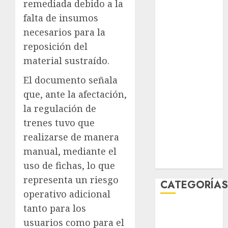
remediada debido a la
julio 2026
falta de insumos
junio 2026
necesarios para la
mayo 2026
reposición del
abril 2026
marzo 2026
material sustraído.
febrero 2026
El documento señala
enero 2026
que, ante la afectación,
diciembre
la regulación de
2025
trenes tuvo que
noviembre
2025
realizarse de manera
marzo 2020
manual, mediante el
enero 2020
uso de fichas, lo que
representa un riesgo
CATEGORÍA
operativo adicional
tanto para los
Al Momento
usuarios como para el
Cultura