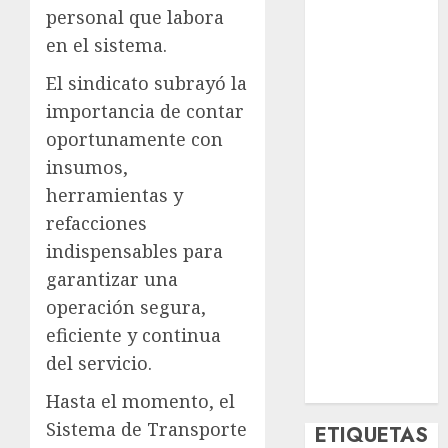
Deportes
personal que labora
El Rincón del
en el sistema.
Opinólogo
El sindicato subrayó la
Espectáculos
importancia de contar
Lifestyle
oportunamente con
Lo Urbano
Metro CDMX
insumos,
Metropoli
herramientas y
Movilidad
refacciones
Nacionales
indispensables para
Opinión
garantizar una
Opinión
operación segura,
Tecnología
eficiente y continua
Videos
del servicio.
MetroNoticias
Viral
Hasta el momento, el
Sistema de Transporte
ETIQUETAS