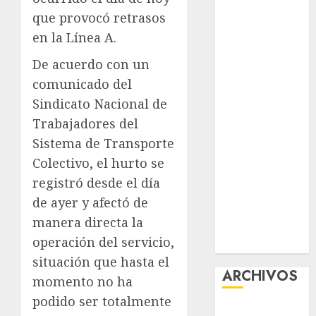
Guide:
que provocó retrasos
Licensing,
en la Línea A.
Data
De acuerdo con un
Protection &
comunicado del
Safe Play for
US Players
Sindicato Nacional de
Girls Only Fan
Trabajadores del
Sign-Up
Sistema de Transporte
Guide: Secure,
Colectivo, el hurto se
Simple
registró desde el día
Registration
de ayer y afectó de
Steps for a
manera directa la
Premium
operación del servicio,
Experience
situación que hasta el
ARCHIVOS
momento no ha
podido ser totalmente
agosto 2026