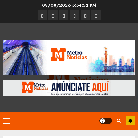
Skip
08/08/2026
5:54:53 PM
to
Entrevistas
Espectáculos
Movilidad
Metro
Cultura
Opinión
content
CDMX
Primary
Menu