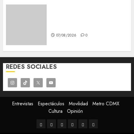
Glücksspiel Österreich –
Schritte und Methoden für
Einsteiger
07/08/2026
0
REDES SOCIALES
Entrevistas
Espectáculos
Movilidad
Metro CDMX
Cultura
Opinión
Entrevistas
Espectáculos
Movilidad
Metro
Cultura
Opinión
CDMX