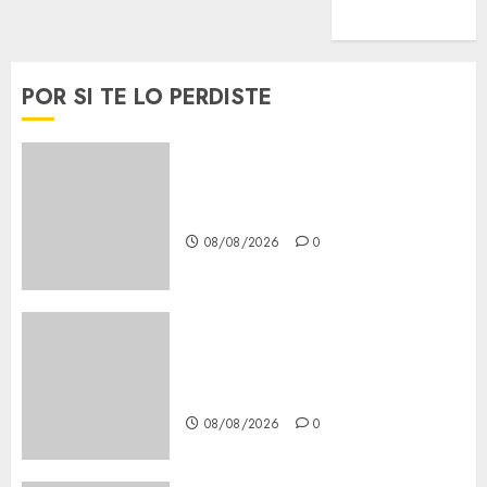
Viral
POR SI TE LO PERDISTE
Casino de Mâcon promo en
France : guide complet 2024
08/08/2026
0
Lac du Der casino : guide
complet du bonus de
bienvenue et des promotions
08/08/2026
0