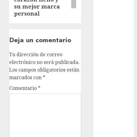
su mejor marca
Clara
personal
Brugada
Claudia
Sheinbaum
Deja un comentario
Clima
Tu dirección de correo
Conciertos
electrónico no será publicada.
Los campos obligatorios están
conciertos
gratis
marcados con
*
Comentario
*
Congreso
CDMX
cultura
cultura
CDMX