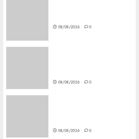
Download 1xBet APK Free:
Steps and Methods
08/08/2026
0
Casino Online Android
Security Guide: Licensing,
Data Protection & Safe Play
for US Players
08/08/2026
0
Girls Only Fan Sign-Up Guide:
Secure, Simple Registration
Steps for a Premium
Experience
08/08/2026
0