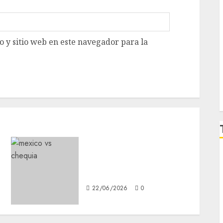
 y sitio web en este navegador para la
¿Qué sigue para México
después del éxito frente a
Corea?
22/06/2026
0