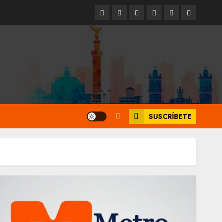
Entrevistas
Espectáculos
Movilidad
Metro
Cultura
Opinión
CDMX
SUSCRÍBETE