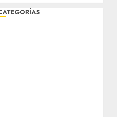
CATEGORÍAS
Al Momento
Cultura
Deportes
El Rincón del Opinólogo
Espectáculos
ifestyle
Lo Urbano
Metro CDMX
Metropoli
Movilidad
Nacionales
Opinión
Opinión
Tecnología
Videos MetroNoticias