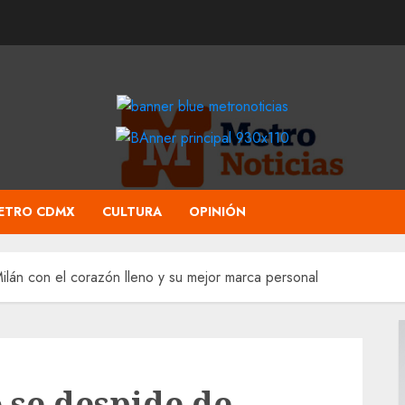
ETRO CDMX
CULTURA
OPINIÓN
ilán con el corazón lleno y su mejor marca personal
 se despide de