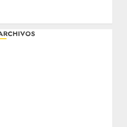
Einsteiger
Best OnlyFans Woman Guide: Premium Content,
Privacy & Mobile Access
ARCHIVOS
agosto 2026
ulio 2026
junio 2026
mayo 2026
abril 2026
marzo 2026
febrero 2026
enero 2026
diciembre 2025
noviembre 2025
marzo 2020
enero 2020