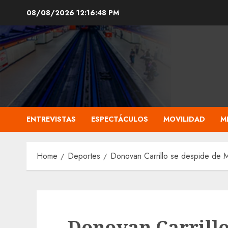
Skip
08/08/2026
12:16:49 PM
to
content
ENTREVISTAS
ESPECTÁCULOS
MOVILIDAD
M
Home
Deportes
Donovan Carrillo se despide de M
Donovan Carrillo