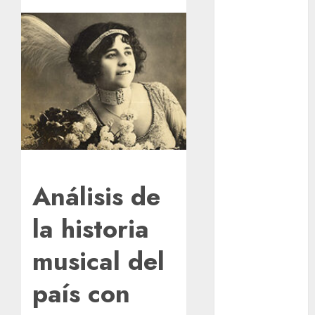
prueba piloto
de dos rutas
locales en
Tlalpan
Activó el
GCDMX Plan
Tlaloque por
aguacero del
viernes
Clara Brugada
Análisis de
entregó 24 mil
becas para
la historia
Uniformes y
Útiles
musical del
Escolares a
estudiantes
país con
¡Agárrate! Ya
viene el agua