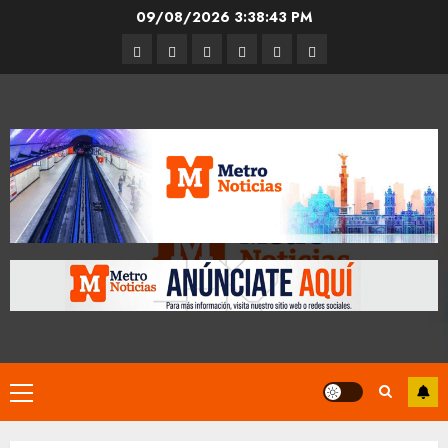
Skip
09/08/2026
3:38:43 PM
to
Entrevistas
Espectáculos
Movilidad
Metro
Cultura
Opinión
content
CDMX
Primary
Menu