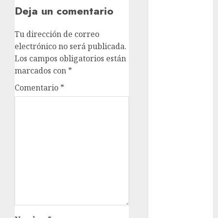
admisión
Deja un comentario
UNAM
Futbol
Tu dirección de correo
electrónico no será publicada.
Gobierno
Los campos obligatorios están
de mexico
marcados con
*
health
Comentario
*
Lluvias
Línea 2
Met
metro
metro
CDMX
Metrópoli