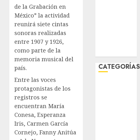
enero 2026
de la Grabación en
diciembre
México” la actividad
2025
reunirá siete cintas
noviembre
sonoras realizadas
2025
entre 1907 y 1926,
marzo 2020
como parte de la
enero 2020
memoria musical del
CATEGORÍA
país.
Entre las voces
Al Momento
protagonistas de los
Cultura
registros se
Deportes
El Rincón del
encuentran María
Opinólogo
Conesa, Esperanza
Espectáculos
Iris, Carmen García
Lifestyle
Cornejo, Fanny Anitúa
Lo Urbano