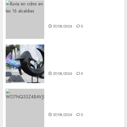
¡Agárrate! Ya viene el agua en
CDMX
07/08/2026
0
Plaza Tlaxcoaque se convierte
en el hábitat de la exposición
“Ajolotes en el Corazón”
07/08/2026
0
Aumentan multas de tránsito
en CDMX por ajuste de la UMA
07/08/2026
0