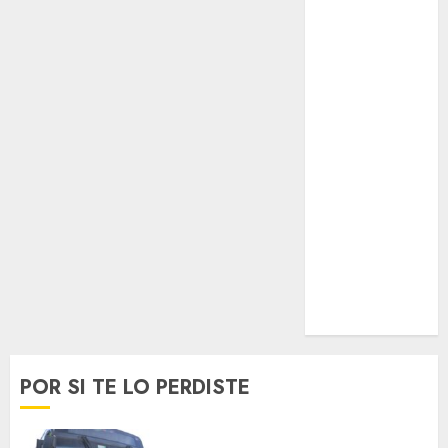
Espectáculos
Lifestyle
Lo Urbano
Metro CDMX
Metropoli
Movilidad
Nacionales
Opinión
Opinión
Tecnología
Videos
MetroNoticias
Viral
POR SI TE LO PERDISTE