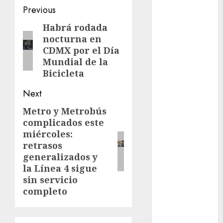
Clima
Post
Previous
Conciertos
navigation
Habrá rodada
Previous
nocturna en
post:
conciertos
CDMX por el Día
gratis
Mundial de la
Congreso
Bicicleta
CDMX
Next
cultura
Metro y Metrobús
Next
complicados este
cultura
post:
CDMX
miércoles:
retrasos
deportes
generalizados y
la Línea 4 sigue
Edomex
sin servicio
completo
espectáculos
examen de