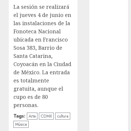
La sesión se realizará
Al momento
el jueves 4 de junio en
almomento
las instalaciones de la
Fonoteca Nacional
Arte
ubicada en Francisco
Business
Sosa 383, Barrio de
Santa Catarina,
CDMX
Coyoacán en la Ciudad
cine
de México. La entrada
es totalmente
cinema
gratuita, aunque el
cupo es de 80
Clara
Brugada
personas.
Claudia
Tags:
Arte
CDMX
cultura
Sheinbaum
Música