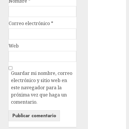
Nombre
*
movilidad
Movilidad
Correo electrónico
*
CDMX
mundial
2026
Web
México
Música
Guardar mi nombre, correo
electrónico y sitio web en
nacionales
este navegador para la
opinión
próxima vez que haga un
comentario.
Partido
Verde
salud