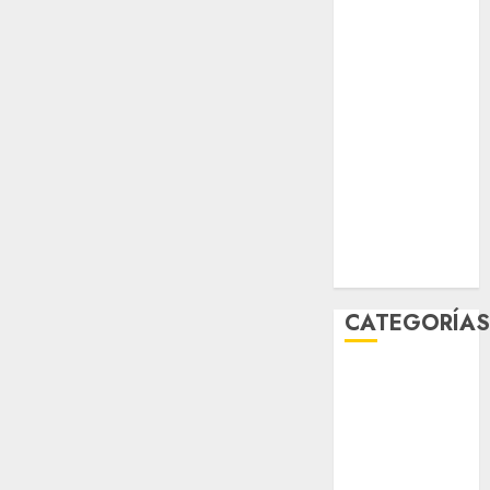
sport
STC
travel
UNAM
world
Zócalo
CATEGORÍA
Al Momento
Cultura
Deportes
El Rincón del
Opinólogo