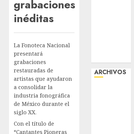
grabaciones
en CDMX
Plaza
inéditas
Tlaxcoaque se
convierte en
el hábitat de
la exposición
La Fonoteca Nacional
“Ajolotes en el
presentará
Corazón”
grabaciones
restauradas de
ARCHIVOS
artistas que ayudaron
a consolidar la
agosto 2026
julio 2026
industria fonográfica
junio 2026
de México durante el
mayo 2026
siglo XX.
abril 2026
Con el título de
marzo 2026
“Cantantes Pioneras
febrero 2026