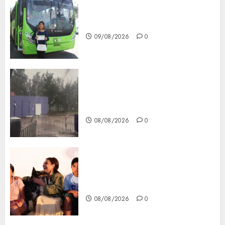
Arranca prueba piloto de dos
rutas locales en Tlalpan
09/08/2026
0
Activó el GCDMX Plan
Tlaloque por aguacero del
viernes
08/08/2026
0
Clara Brugada entregó 24 mil
becas para Uniformes y Útiles
Escolares a estudiantes
08/08/2026
0