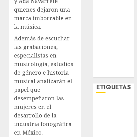
y Ada Navarrete
Metro CDMX
quienes dejaron una
Metropoli
marca imborrable en
Movilidad
la música.
Nacionales
Opinión
Además de escuchar
Opinión
las grabaciones,
Tecnología
especialistas en
Videos
musicología, estudios
MetroNoticias
de género e historia
Viral
musical analizarán el
ETIQUETAS
papel que
desempeñaron las
Adrián
mujeres en el
Rubalcava
desarrollo de la
Adrián
industria fonográfica
Rubalcava
en México.
Suárez