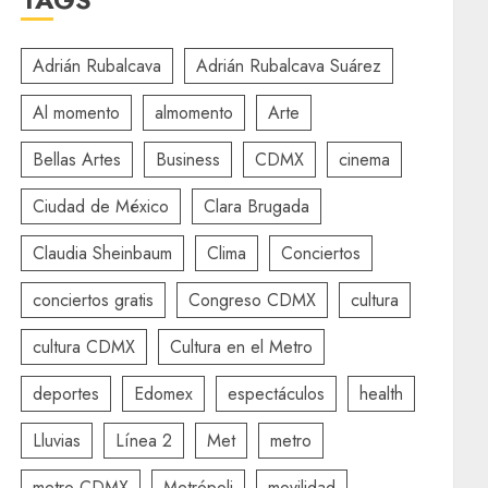
Adrián Rubalcava
Adrián Rubalcava Suárez
Al momento
almomento
Arte
Bellas Artes
Business
CDMX
cinema
Ciudad de México
Clara Brugada
Claudia Sheinbaum
Clima
Conciertos
conciertos gratis
Congreso CDMX
cultura
cultura CDMX
Cultura en el Metro
deportes
Edomex
espectáculos
health
Lluvias
Línea 2
Met
metro
metro CDMX
Metrópoli
movilidad