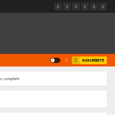
Entrevistas
Espectáculos
Movilidad
Metro
Cultura
Opinió
CDMX
SUSCRÍBETE
io completo