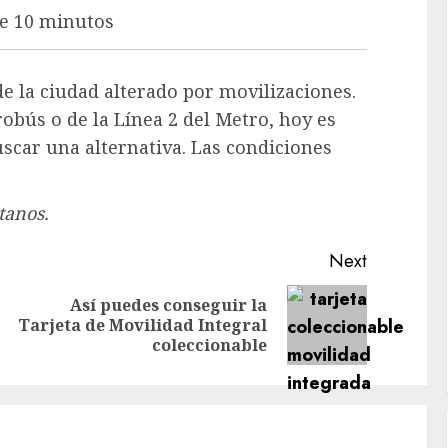
de 10 minutos
de la ciudad alterado por movilizaciones.
robús o de la Línea 2 del Metro, hoy es
uscar una alternativa. Las condiciones
tanos.
Next
Así puedes conseguir la
Previous
Next
Tarjeta de Movilidad Integral
post:
post:
coleccionable