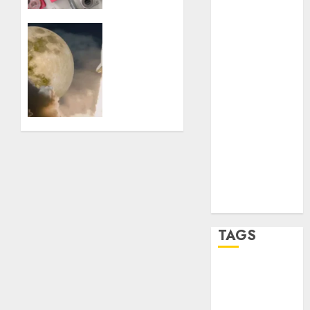
el
salud
fenómeno
Artemis
de las
II
sport
cámaras
despegó
de los
y la
STC
2000
humanidad
está, de
travel
nuevo,
07/05/2026
0
en
UNAM
camino
a la
world
Luna
Zócalo
02/04/2026
0
TAGS
Adrián
Rubalcava