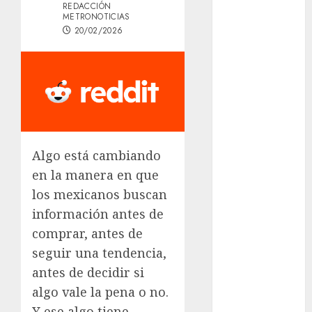
REDACCIÓN
del Cobre
METRONOTICIAS
celebra 60
20/02/2026
años de su
Feria Nacional
del Cobre
Mötley Crüe
convierte a
San Luis
Potosí en la
Algo está cambiando
capital
en la manera en que
roquera
los mexicanos buscan
Arranca
información antes de
prueba piloto
comprar, antes de
de dos rutas
seguir una tendencia,
locales en
antes de decidir si
Tlalpan
algo vale la pena o no.
Activó el
GCDMX Plan
Y ese algo tiene