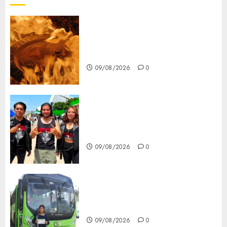
Santa Clara del Cobre celebra
60 años de su Feria Nacional
del Cobre
09/08/2026
0
Mötley Crüe convierte a San
Luis Potosí en la capital
roquera
09/08/2026
0
Arranca prueba piloto de dos
rutas locales en Tlalpan
09/08/2026
0