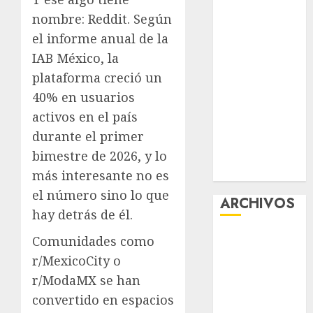
Tlaloque por
nombre: Reddit. Según
aguacero del
el informe anual de la
viernes
IAB México, la
Clara Brugada
plataforma creció un
entregó 24 mil
40% en usuarios
becas para
activos en el país
Uniformes y
durante el primer
Útiles
Escolares a
bimestre de 2026, y lo
estudiantes
más interesante no es
el número sino lo que
ARCHIVOS
hay detrás de él.
agosto 2026
Comunidades como
julio 2026
r/MexicoCity o
junio 2026
r/ModaMX se han
mayo 2026
convertido en espacios
abril 2026