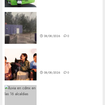
Activó el GCDMX Plan
Tlaloque por aguacero del
viernes
08/08/2026
0
Clara Brugada entregó 24 mil
becas para Uniformes y Útiles
Escolares a estudiantes
08/08/2026
0
¡Agárrate! Ya viene el agua en
CDMX