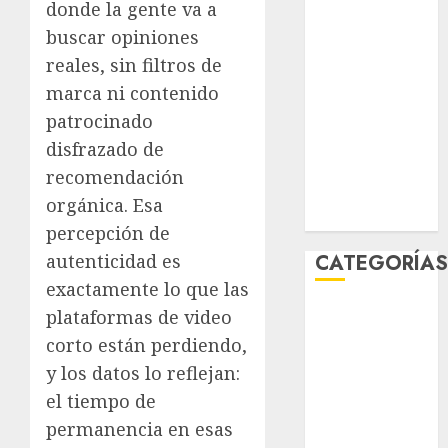
donde la gente va a
marzo 2026
buscar opiniones
febrero 2026
reales, sin filtros de
enero 2026
marca ni contenido
diciembre
2025
patrocinado
noviembre
disfrazado de
2025
recomendación
marzo 2020
orgánica. Esa
enero 2020
percepción de
autenticidad es
CATEGORÍA
exactamente lo que las
Al Momento
plataformas de video
Cultura
corto están perdiendo,
Deportes
y los datos lo reflejan:
El Rincón del
el tiempo de
Opinólogo
permanencia en esas
Espectáculos