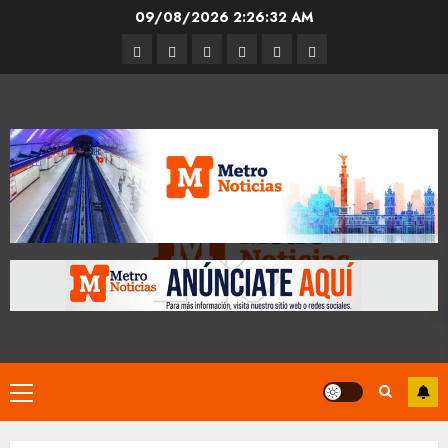
Skip
09/08/2026
2:26:32 AM
to
Entrevistas
Espectáculos
Movilidad
Metro
Cultura
Opinión
content
CDMX
Primary
Menu