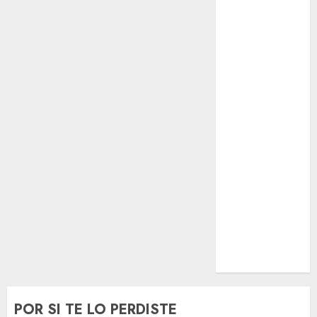
El Rincón del
Opinólogo
Espectáculos
Lifestyle
Lo Urbano
Metro CDMX
Metropoli
Movilidad
Nacionales
Opinión
Opinión
Tecnología
Videos
MetroNoticias
Viral
POR SI TE LO PERDISTE