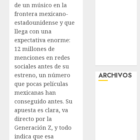
de un músico en la
“Ajolotes en el
frontera mexicano-
Corazón”
Aumentan
estadounidense y que
multas de
llega con una
tránsito en
expectativa enorme:
CDMX por
12 millones de
ajuste de la
menciones en redes
UMA
sociales antes de su
ARCHIVOS
estreno, un número
que pocas películas
agosto 2026
mexicanas han
julio 2026
conseguido antes. Su
junio 2026
apuesta es clara, va
mayo 2026
directo por la
abril 2026
Generación Z, y todo
marzo 2026
indica que esa
febrero 2026