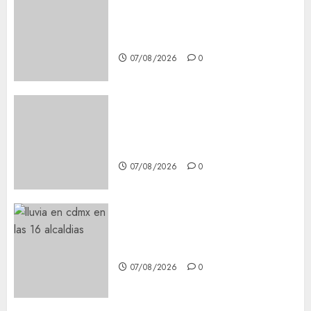
Glücksspiel Österreich –
Schritte und Methoden für
Einsteiger
07/08/2026
0
Best OnlyFans Woman Guide:
Premium Content, Privacy &
Mobile Access
07/08/2026
0
¡Agárrate! Ya viene el agua en
CDMX
07/08/2026
0