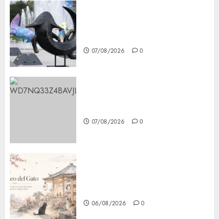
Plaza Tlaxcoaque se convierte
en el hábitat de la exposición
“Ajolotes en el Corazón”
07/08/2026
0
Aumentan multas de tránsito
en CDMX por ajuste de la UMA
07/08/2026
0
¿Amante de los michis?
Lánzate al Museo del Gato en
CDMX
06/08/2026
0