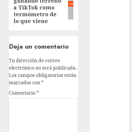
Clima
ganando terreno
post:
a TikTok como
Conciertos
termómetro de
lo que viene
conciertos
gratis
Congreso
Deja un comentario
CDMX
cultura
Tu dirección de correo
electrónico no será publicada.
cultura
Los campos obligatorios están
CDMX
marcados con
*
deportes
Comentario
*
Edomex
espectáculos
examen de