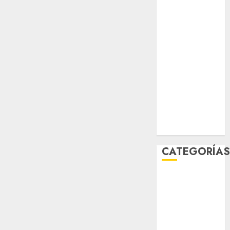
sport
STC
travel
UNAM
world
Zócalo
CATEGORÍA
Al Momento
Cultura
Deportes
El Rincón del
Opinólogo