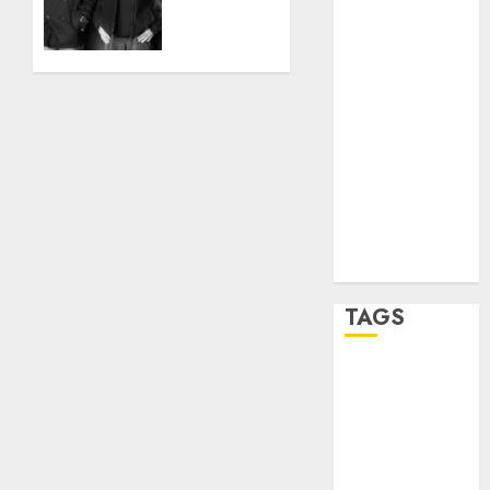
1
de rock
sport
en el
Teatro
STC
Metropolitan
travel
10/07/2026
0
UNAM
world
Zócalo
TAGS
Adrián
Rubalcava
Adrián
Rubalcava
Suárez