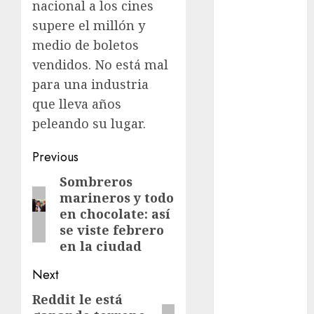
nacional a los cines
Al momento
supere el millón y
medio de boletos
almomento
vendidos. No está mal
Arte
para una industria
que lleva años
Business
peleando su lugar.
CDMX
Post
Previous
cine
navigation
Sombreros
Previous
marineros y todo
post:
cinema
en chocolate: así
se viste febrero
Clara
Brugada
en la ciudad
Claudia
Next
Sheinbaum
Reddit le está
Next