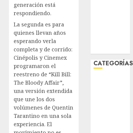
generación está
enero 2026
diciembre
respondiendo.
2025
La segunda es para
noviembre
quienes llevan años
2025
esperando verla
marzo 2020
completa y de corrido:
enero 2020
Cinépolis y Cinemex
CATEGORÍA
programaron el
reestreno de “Kill Bill:
Al Momento
The Bloody Affair”,
Cultura
una versión extendida
Deportes
que une los dos
El Rincón del
volúmenes de Quentin
Opinólogo
Espectáculos
Tarantino en una sola
Lifestyle
experiencia. El
Lo Urbano
movimiento no es