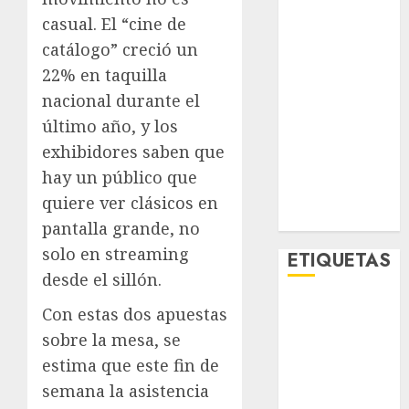
Metro CDMX
casual. El “cine de
Metropoli
catálogo” creció un
Movilidad
22% en taquilla
Nacionales
nacional durante el
Opinión
último año, y los
Opinión
Tecnología
exhibidores saben que
Videos
hay un público que
MetroNoticias
quiere ver clásicos en
Viral
pantalla grande, no
solo en streaming
ETIQUETAS
desde el sillón.
Con estas dos apuestas
Adrián
Rubalcava
sobre la mesa, se
estima que este fin de
Adrián
Rubalcava
semana la asistencia
Suárez