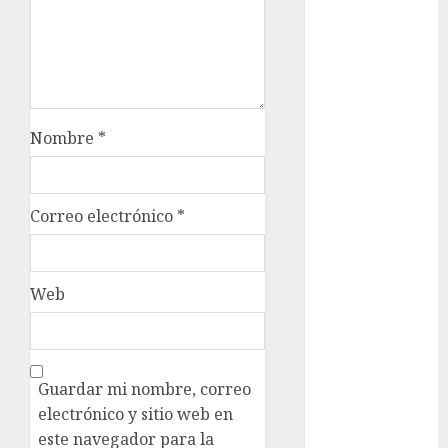
admisión
UNAM
Futbol
Gobierno
de mexico
Nombre
*
health
Lluvias
Correo electrónico
*
Línea 2
Met
Web
metro
metro
Guardar mi nombre, correo
CDMX
electrónico y sitio web en
Metrópoli
este navegador para la