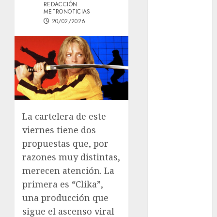
REDACCIÓN
Österreich –
METRONOTICIAS
Schritte und
20/02/2026
Methoden für
Einsteiger
Best OnlyFans
Woman Guide:
Premium
Content,
Privacy &
La cartelera de este
Mobile Access
viernes tiene dos
¡Agárrate! Ya
viene el agua
propuestas que, por
en CDMX
razones muy distintas,
Plaza
merecen atención. La
Tlaxcoaque se
primera es “Clika”,
convierte en
una producción que
el hábitat de
sigue el ascenso viral
la exposición