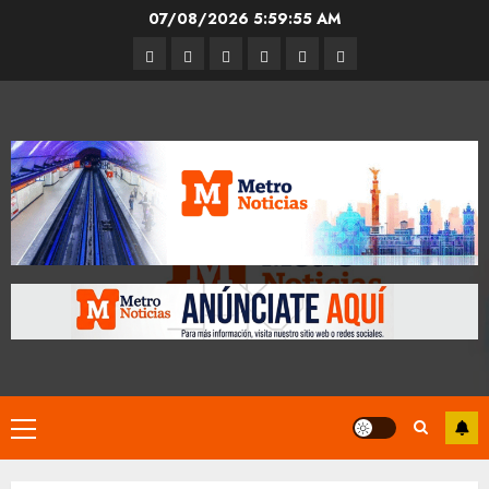
Skip
07/08/2026
5:59:56 AM
to
Entrevistas
Espectáculos
Movilidad
Metro
Cultura
Opinión
content
CDMX
Primary
Menu