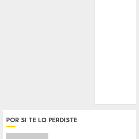
Espectáculos
Lifestyle
Lo Urbano
Metro CDMX
Metropoli
Movilidad
Nacionales
Opinión
Opinión
Tecnología
Videos
MetroNoticias
Viral
POR SI TE LO PERDISTE