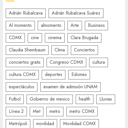
Adrián Rubalcava
Adrián Rubalcava Suárez
Al momento
almomento
Arte
Business
CDMX
cine
cinema
Clara Brugada
Claudia Sheinbaum
Clima
Conciertos
conciertos gratis
Congreso CDMX
cultura
cultura CDMX
deportes
Edomex
espectáculos
examen de admisión UNAM
Futbol
Gobierno de mexico
health
Lluvias
Línea 2
Met
metro
metro CDMX
Metrópoli
movilidad
Movilidad CDMX