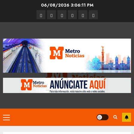
Skip
06/08/2026
3:06:12 PM
to
Entrevistas
Espectáculos
Movilidad
Metro
Cultura
Opinión
content
CDMX
Primary
Menu