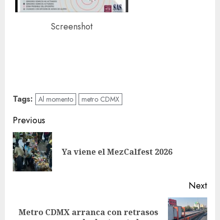
Screenshot
Tags:
Al momento
metro CDMX
Post
Previous
navigation
Pre
Ya viene el MezCalfest 2026
pos
Next
Metro CDMX arranca con retrasos
Next