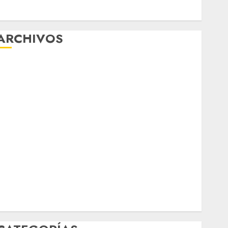
Aumentan multas de tránsito en CDMX por ajuste de
la UMA
ARCHIVOS
agosto 2026
ulio 2026
junio 2026
mayo 2026
abril 2026
marzo 2026
febrero 2026
enero 2026
diciembre 2025
noviembre 2025
marzo 2020
enero 2020