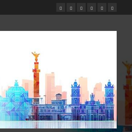
Entrevistas
Espectáculos
Movilidad
Metro
Cultura
Opinión
CDMX