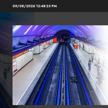
Skip
09/08/2026
12:48:24 PM
to
content