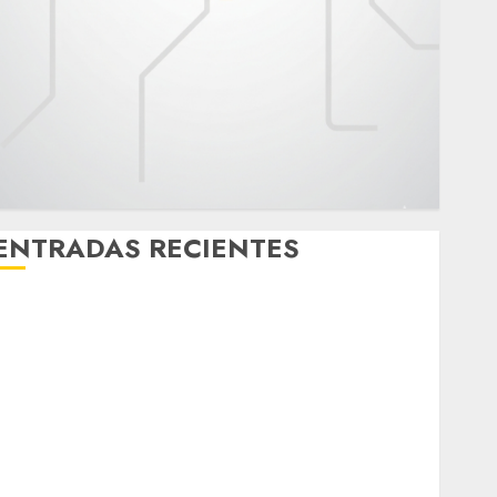
ENTRADAS RECIENTES
Activó el GCDMX Plan Tlaloque por aguacero del
viernes
Clara Brugada entregó 24 mil becas para Uniformes
y Útiles Escolares a estudiantes
¡Agárrate! Ya viene el agua en CDMX
Plaza Tlaxcoaque se convierte en el hábitat de la
exposición “Ajolotes en el Corazón”