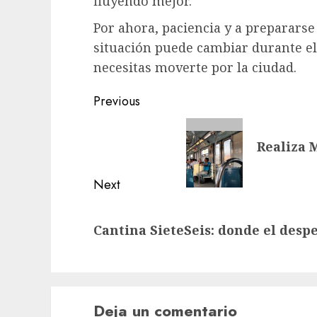
fluyendo mejor.
Por ahora, paciencia y a prepararse
situación puede cambiar durante el 
necesitas moverte por la ciudad.
Post
Previous
navigation
Previous
Realiza 
post:
Next
Next
Cantina SieteSeis: donde el desp
post:
Deja un comentario