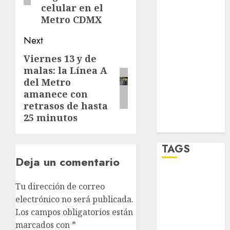
celular en el
sport
Metro CDMX
STC
Next
travel
Viernes 13 y de
Next
malas: la Línea A
post:
UNAM
del Metro
amanece con
world
retrasos de hasta
25 minutos
Zócalo
TAGS
Deja un comentario
Adrián
Tu dirección de correo
Rubalcava
electrónico no será publicada.
Adrián
Los campos obligatorios están
Rubalcava
marcados con
*
Suárez