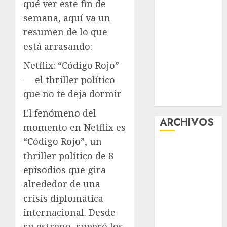
qué ver este fin de
CDMX por
semana, aquí va un
ajuste de la
resumen de lo que
UMA
está arrasando:
¿Amante de
los michis?
Netflix: “Código Rojo”
Lánzate al
— el thriller político
Museo del
que no te deja dormir
Gato en CDMX
El fenómeno del
ARCHIVOS
momento en Netflix es
“Código Rojo”, un
agosto 2026
thriller político de 8
julio 2026
episodios que gira
junio 2026
alrededor de una
mayo 2026
crisis diplomática
abril 2026
marzo 2026
internacional. Desde
febrero 2026
su estreno, superó los