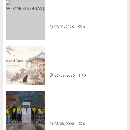
Aumentan multas de tránsito
en CDMX por ajuste de la UMA
07/08/2026
0
¿Amante de los michis?
Lánzate al Museo del Gato en
CDMX
06/08/2026
0
Metro CDMX comparte
experiencias del programa
Salvemos Vidas con el Metro
de Chile
05/08/2026
0