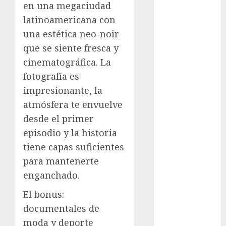
Clima
en una megaciudad
latinoamericana con
Conciertos
una estética neo-noir
conciertos
que se siente fresca y
gratis
cinematográfica. La
Congreso
fotografía es
CDMX
impresionante, la
cultura
atmósfera te envuelve
desde el primer
cultura
episodio y la historia
CDMX
tiene capas suficientes
deportes
para mantenerte
enganchado.
Edomex
El bonus:
espectáculos
documentales de
examen de
moda y deporte