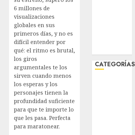
enero 2026
6 millones de
diciembre
visualizaciones
2025
globales en sus
noviembre
primeros días, y no es
2025
difícil entender por
marzo 2020
qué: el ritmo es brutal,
enero 2020
los giros
CATEGORÍA
argumentales te los
sirven cuando menos
Al Momento
los esperas y los
Cultura
personajes tienen la
Deportes
profundidad suficiente
El Rincón del
para que te importe lo
Opinólogo
Espectáculos
que les pasa. Perfecta
Lifestyle
para maratonear.
Lo Urbano