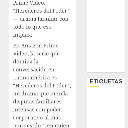
Prime Video:
Metro CDMX
“Herederos del Poder”
Metropoli
— drama familiar con
Movilidad
Nacionales
todo lo que eso
Opinión
implica
Opinión
En Amazon Prime
Tecnología
Video, la serie que
Videos
domina la
MetroNoticias
Viral
conversación en
Latinoamérica es
ETIQUETAS
“Herederos del Poder”,
un drama que mezcla
Adrián
disputas familiares
Rubalcava
intensas con poder
Adrián
corporativo al más
Rubalcava
Suárez
puro estilo “¿en quién