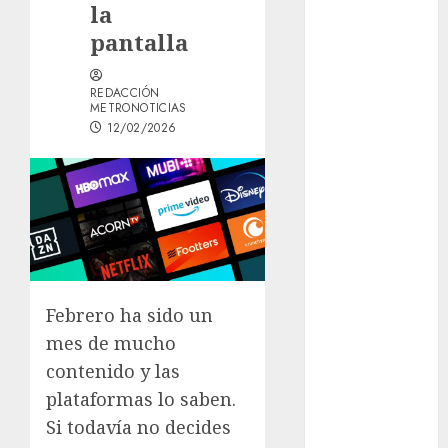
la
Woman Guide:
pantalla
Premium
Content,
Privacy &
REDACCIÓN
METRONOTICIAS
Mobile Access
12/02/2026
¡Agárrate! Ya
viene el agua
en CDMX
Plaza
Tlaxcoaque se
convierte en
el hábitat de
Febrero ha sido un
la exposición
mes de mucho
“Ajolotes en el
Corazón”
contenido y las
Aumentan
plataformas lo saben.
multas de
Si todavía no decides
tránsito en