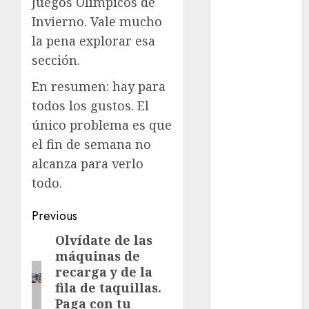
Juegos Olímpicos de
Invierno. Vale mucho
movilidad
la pena explorar esa
Movilidad
sección.
CDMX
En resumen: hay para
mundial
2026
todos los gustos. El
único problema es que
México
el fin de semana no
alcanza para verlo
Música
todo.
nacionales
Post
Previous
opinión
navigation
Olvídate de las
Previous
Partido
máquinas de
post:
Verde
recarga y de la
fila de taquillas.
salud
Paga con tu