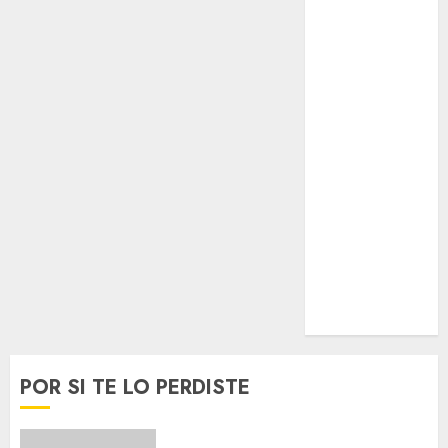
Espectáculos
Lifestyle
Lo Urbano
Metro CDMX
Metropoli
Movilidad
Nacionales
Opinión
Opinión
Tecnología
Videos
MetroNoticias
Viral
POR SI TE LO PERDISTE