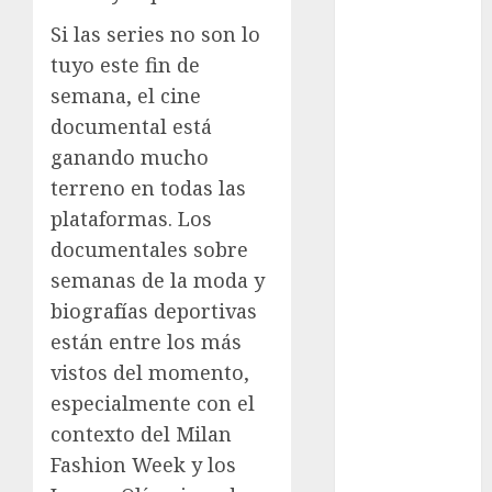
admisión
UNAM
Si las series no son lo
tuyo este fin de
Futbol
semana, el cine
Gobierno
documental está
de mexico
ganando mucho
health
terreno en todas las
plataformas. Los
Lluvias
documentales sobre
Línea 2
semanas de la moda y
biografías deportivas
Met
están entre los más
metro
vistos del momento,
especialmente con el
metro
contexto del Milan
CDMX
Fashion Week y los
Metrópoli