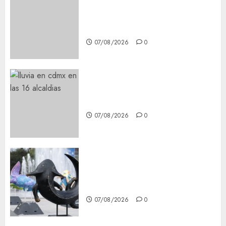
Best OnlyFans Woman Guide:
Premium Content, Privacy &
Mobile Access
07/08/2026
0
¡Agárrate! Ya viene el agua en
CDMX
07/08/2026
0
Plaza Tlaxcoaque se convierte
en el hábitat de la exposición
“Ajolotes en el Corazón”
07/08/2026
0