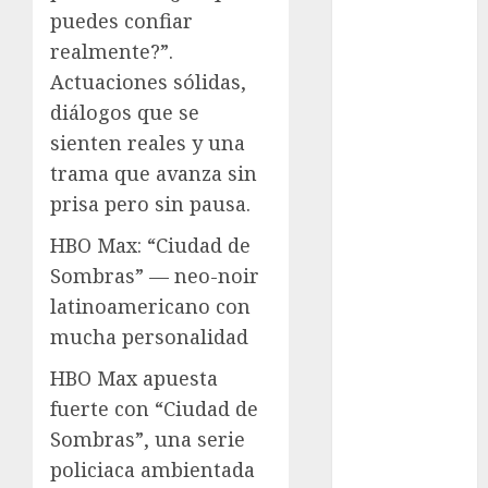
puedes confiar
Al momento
realmente?”.
almomento
Actuaciones sólidas,
diálogos que se
Arte
sienten reales y una
trama que avanza sin
Business
prisa pero sin pausa.
CDMX
HBO Max: “Ciudad de
cine
Sombras” — neo-noir
latinoamericano con
cinema
mucha personalidad
Clara
HBO Max apuesta
Brugada
fuerte con “Ciudad de
Claudia
Sombras”, una serie
Sheinbaum
policiaca ambientada