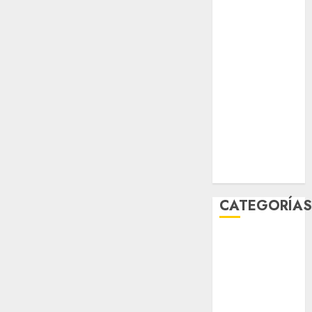
sport
STC
travel
UNAM
world
Zócalo
CATEGORÍA
Al Momento
Cultura
Deportes
El Rincón del
Opinólogo