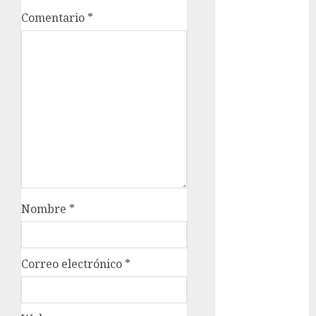
Comentario
*
Al momento
almomento
Arte
Business
CDMX
cine
cinema
Nombre
*
Clara
Brugada
Correo electrónico
*
Claudia
Sheinbaum