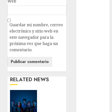
Web
Clima
Conciertos
conciertos
Guardar mi nombre, correo
gratis
electrónico y sitio web en
este navegador para la
Congreso
CDMX
próxima vez que haga un
comentario.
cultura
cultura
CDMX
deportes
RELATED NEWS
Edomex
Babasónicos
regresa
espectáculos
a CDMX
con
examen de