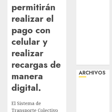
permitirán
Tlaloque por
aguacero del
realizar el
viernes
Clara Brugada
pago con
entregó 24 mil
becas para
celular y
Uniformes y
Útiles
realizar
Escolares a
recargas de
estudiantes
ARCHIVOS
manera
digital.
agosto 2026
julio 2026
junio 2026
El Sistema de
mayo 2026
Transporte Colectivo
abril 2026