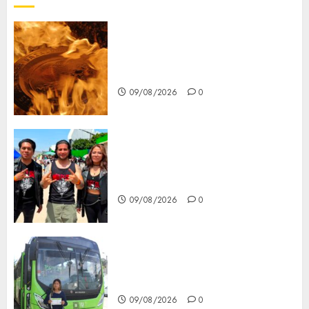
Santa Clara del Cobre celebra
60 años de su Feria Nacional
del Cobre
09/08/2026
0
Mötley Crüe convierte a San
Luis Potosí en la capital
roquera
09/08/2026
0
Arranca prueba piloto de dos
rutas locales en Tlalpan
09/08/2026
0