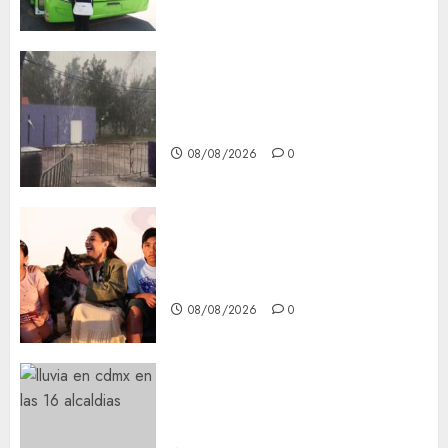
Activó el GCDMX Plan
Tlaloque por aguacero del
viernes
08/08/2026
0
Clara Brugada entregó 24 mil
becas para Uniformes y Útiles
Escolares a estudiantes
08/08/2026
0
¡Agárrate! Ya viene el agua en
CDMX