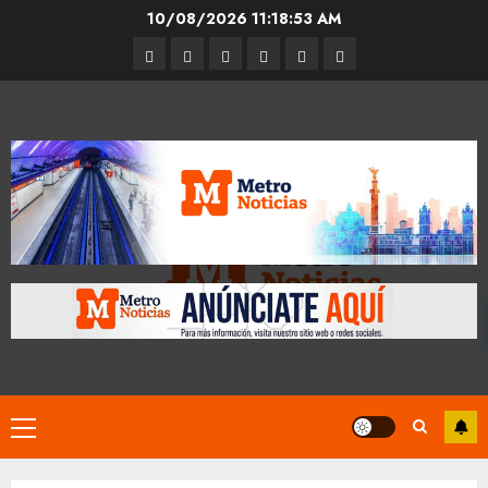
Skip
10/08/2026
11:18:54 AM
to
Entrevistas
Espectáculos
Movilidad
Metro
Cultura
Opinión
content
CDMX
Primary
Menu