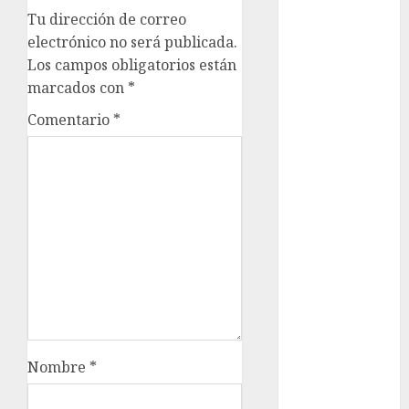
Adrián
Tu dirección de correo
Rubalcava
Suárez
electrónico no será publicada.
Los campos obligatorios están
Al momento
marcados con
*
almomento
Comentario
*
Arte
Business
CDMX
cine
cinema
Clara
Brugada
Nombre
*
Claudia