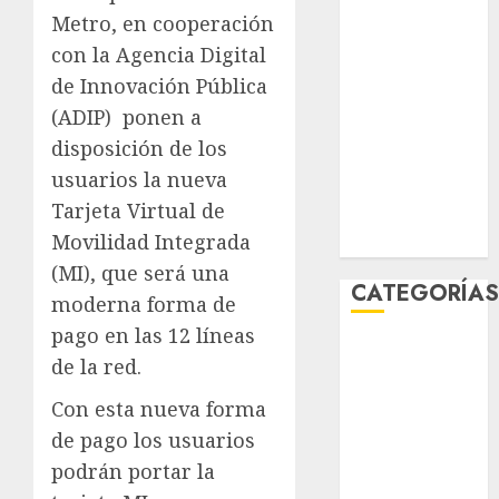
marzo 2026
Metro, en cooperación
febrero 2026
con la Agencia Digital
enero 2026
de Innovación Pública
diciembre
(ADIP) ponen a
2025
disposición de los
noviembre
usuarios la nueva
2025
Tarjeta Virtual de
marzo 2020
Movilidad Integrada
enero 2020
(MI), que será una
CATEGORÍA
moderna forma de
pago en las 12 líneas
Al Momento
de la red.
Cultura
Deportes
Con esta nueva forma
El Rincón del
de pago los usuarios
Opinólogo
podrán portar la
Espectáculos