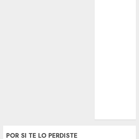
El Rincón del
Opinólogo
Espectáculos
Lifestyle
Lo Urbano
Metro CDMX
Metropoli
Movilidad
Nacionales
Opinión
Opinión
Tecnología
Videos
MetroNoticias
Viral
POR SI TE LO PERDISTE