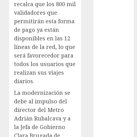
Adrián
recalca que los 800 mil
Rubalcava
Suárez
validadores que
permitirán esta forma
Al momento
de pago ya están
almomento
disponibles en las 12
líneas de la red, lo que
Arte
será favorecedor para
todos los usuarios que
Business
realizan sus viajes
CDMX
diarios.
cine
La modernización se
debe al impulso del
cinema
director del Metro
Clara
Adrián Rubalcava y a
Brugada
la Jefa de Gobierno
Claudia
Clara Brugada de