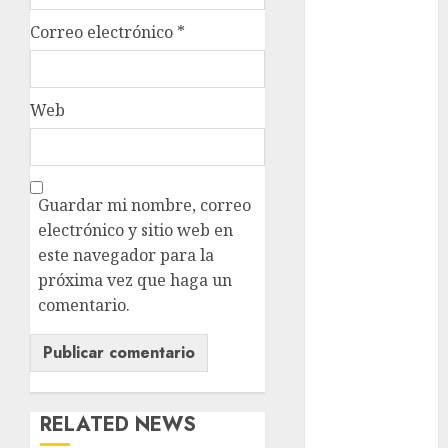
Sheinbaum
Correo electrónico
*
Clima
Conciertos
Web
conciertos
gratis
Congreso
Guardar mi nombre, correo
CDMX
electrónico y sitio web en
este navegador para la
cultura
próxima vez que haga un
cultura
comentario.
CDMX
deportes
Edomex
RELATED NEWS
espectáculos