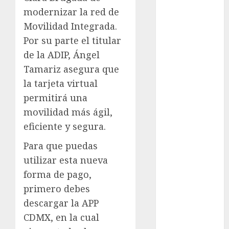
Sheinbaum
modernizar la red de
Movilidad Integrada.
Clima
Por su parte el titular
Conciertos
de la ADIP, Ángel
Tamariz asegura que
conciertos
gratis
la tarjeta virtual
permitirá una
Congreso
CDMX
movilidad más ágil,
eficiente y segura.
cultura
Para que puedas
cultura
utilizar esta nueva
CDMX
forma de pago,
deportes
primero debes
descargar la APP
Edomex
CDMX, en la cual
espectáculos