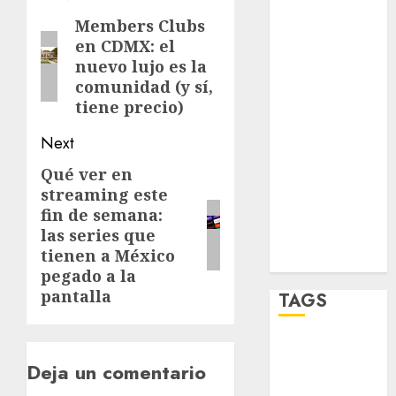
navigation
salud
Members Clubs
Previous
en CDMX: el
post:
sport
nuevo lujo es la
comunidad (y sí,
STC
tiene precio)
travel
Next
Qué ver en
Next
UNAM
streaming este
post:
fin de semana:
world
las series que
Zócalo
tienen a México
pegado a la
pantalla
TAGS
Adrián
Rubalcava
Deja un comentario