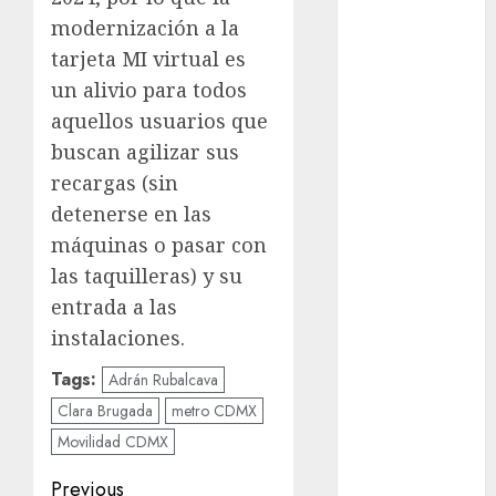
modernización a la
Metrópoli
tarjeta MI virtual es
un alivio para todos
movilidad
aquellos usuarios que
Movilidad
buscan agilizar sus
CDMX
recargas (sin
mundial
detenerse en las
2026
máquinas o pasar con
México
las taquilleras) y su
entrada a las
Música
instalaciones.
nacionales
Tags:
Adrán Rubalcava
Clara Brugada
metro CDMX
opinión
Movilidad CDMX
Partido
Verde
Post
Previous