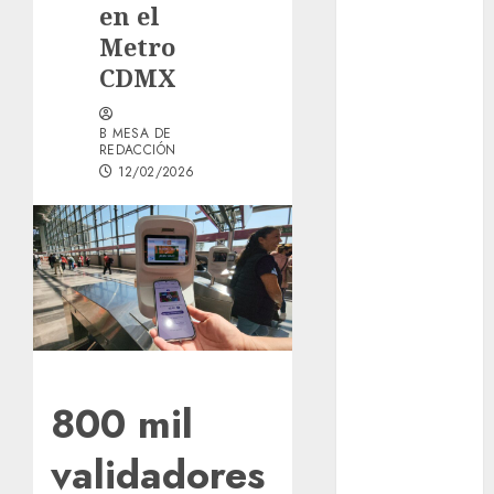
en el
del Cobre
Metro
celebra 60
CDMX
años de su
Feria Nacional
del Cobre
B MESA DE
REDACCIÓN
Mötley Crüe
12/02/2026
convierte a
San Luis
Potosí en la
capital
roquera
Arranca
prueba piloto
de dos rutas
locales en
800 mil
Tlalpan
validadores
Activó el
GCDMX Plan