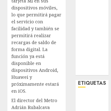
tarjeta MI en sus
Lifestyle
dispositivos móviles,
Lo Urbano
lo que permitirá pagar
Metro CDMX
el servicio con
Metropoli
facilidad y también se
Movilidad
Nacionales
permitirá realizar
Opinión
recargas de saldo de
Opinión
forma digital. La
Tecnología
función ya está
Videos
disponible en
MetroNoticias
dispositivos Android,
Viral
Huawei y
ETIQUETAS
próximamente estará
en iOS.
Adrián
El director del Metro
Rubalcava
Adrián Rubalcava