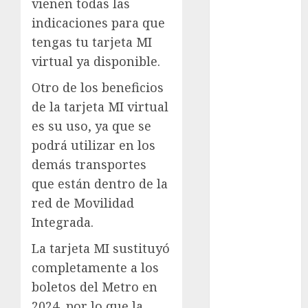
vienen todas las
indicaciones para que
examen de
admisión
tengas tu tarjeta MI
UNAM
virtual ya disponible.
Futbol
Otro de los beneficios
de la tarjeta MI virtual
Gobierno
de mexico
es su uso, ya que se
podrá utilizar en los
health
demás transportes
Lluvias
que están dentro de la
red de Movilidad
Línea 2
Integrada.
Met
La tarjeta MI sustituyó
metro
completamente a los
boletos del Metro en
metro
2024, por lo que la
CDMX