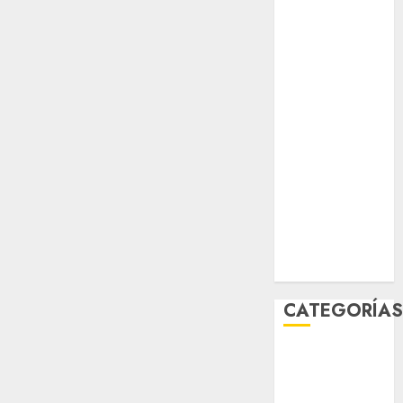
salud
sport
STC
travel
UNAM
world
Zócalo
CATEGORÍA
Al Momento
Cultura
Deportes