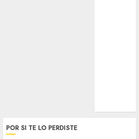
Opinólogo
Espectáculos
Lifestyle
Lo Urbano
Metro CDMX
Metropoli
Movilidad
Nacionales
Opinión
Opinión
Tecnología
Videos
MetroNoticias
Viral
POR SI TE LO PERDISTE