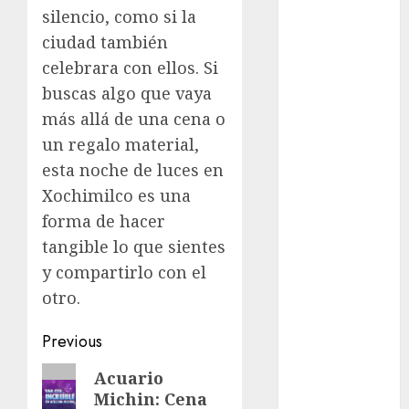
silencio, como si la
Clima
ciudad también
Conciertos
celebrara con ellos. Si
buscas algo que vaya
conciertos
gratis
más allá de una cena o
un regalo material,
Congreso
esta noche de luces en
CDMX
Xochimilco es una
cultura
forma de hacer
tangible lo que sientes
cultura
CDMX
y compartirlo con el
otro.
deportes
Post
Previous
Edomex
navigation
Previous
Acuario
espectáculos
Michin: Cena
post: