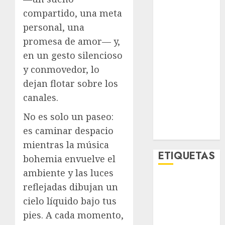
Lo Urbano
compartido, una meta
Metro CDMX
personal, una
Metropoli
promesa de amor— y,
Movilidad
en un gesto silencioso
Nacionales
y conmovedor, lo
Opinión
dejan flotar sobre los
Opinión
Tecnología
canales.
Videos
No es solo un paseo:
MetroNoticias
es caminar despacio
Viral
mientras la música
ETIQUETAS
bohemia envuelve el
ambiente y las luces
Adrián
reflejadas dibujan un
Rubalcava
cielo líquido bajo tus
pies. A cada momento,
Adrián
Rubalcava