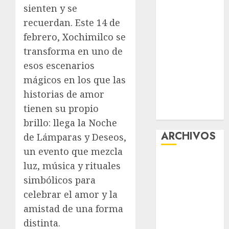
sienten y se
viene el agua
recuerdan
. Este 14 de
en CDMX
febrero, Xochimilco se
Plaza
Tlaxcoaque se
transforma en uno de
convierte en
esos escenarios
el hábitat de
mágicos en los que las
la exposición
historias de amor
“Ajolotes en el
tienen su propio
Corazón”
brillo: llega la
Noche
ARCHIVOS
de Lámparas y Deseos
,
un evento que mezcla
agosto 2026
luz, música y rituales
julio 2026
simbólicos para
junio 2026
celebrar el amor y la
mayo 2026
amistad de una forma
abril 2026
distinta.
marzo 2026