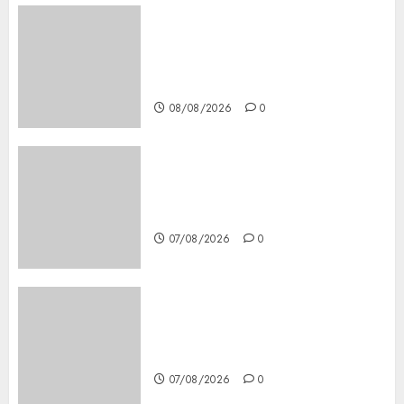
Girls Only Fan Sign-Up Guide:
Secure, Simple Registration
Steps for a Premium
Experience
08/08/2026
0
Glücksspiel Österreich –
Schritte und Methoden für
Einsteiger
07/08/2026
0
Best OnlyFans Woman Guide:
Premium Content, Privacy &
Mobile Access
07/08/2026
0