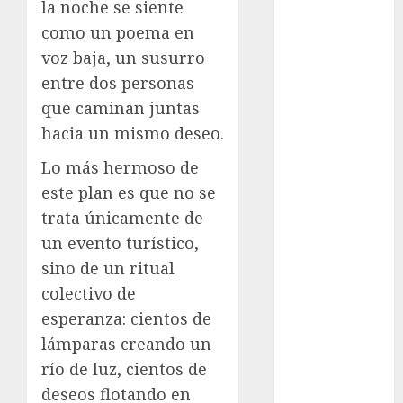
la noche se siente
Suárez
como un poema en
Al momento
voz baja, un susurro
entre dos personas
almomento
que caminan juntas
Arte
hacia un mismo deseo.
Business
Lo más hermoso de
este plan es que no se
CDMX
trata únicamente de
un evento turístico,
cine
sino de un
ritual
cinema
colectivo de
esperanza
: cientos de
Clara
Brugada
lámparas creando un
río de luz, cientos de
Claudia
Sheinbaum
deseos flotando en