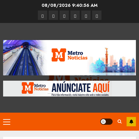
Skip
08/08/2026
9:40:56 AM
to
Entrevistas
Espectáculos
Movilidad
Metro
Cultura
Opinión
content
CDMX
Primary
Menu