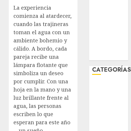
febrero 2026
La experiencia
enero 2026
comienza al atardecer,
diciembre
cuando las trajineras
2025
toman el agua con un
noviembre
ambiente bohemio y
2025
cálido. A bordo, cada
marzo 2020
pareja recibe una
enero 2020
lámpara flotante
que
CATEGORÍA
simboliza un deseo
por cumplir. Con una
Al Momento
hoja en la mano y una
Cultura
luz brillante frente al
Deportes
agua, las personas
El Rincón del
Opinólogo
escriben lo que
Espectáculos
esperan para este año
Lifestyle
—un sueño