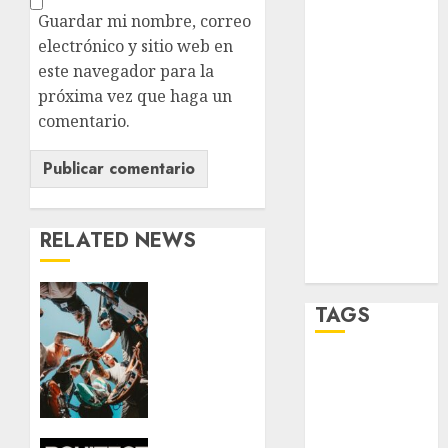
salud
Guardar mi nombre, correo
sport
electrónico y sitio web en
este navegador para la
STC
próxima vez que haga un
comentario.
travel
UNAM
world
RELATED NEWS
Zócalo
Warped
TAGS
Tour
llega a
México
Adrián
por
Rubalcava
primera
vez: la
Adrián
nostalgia