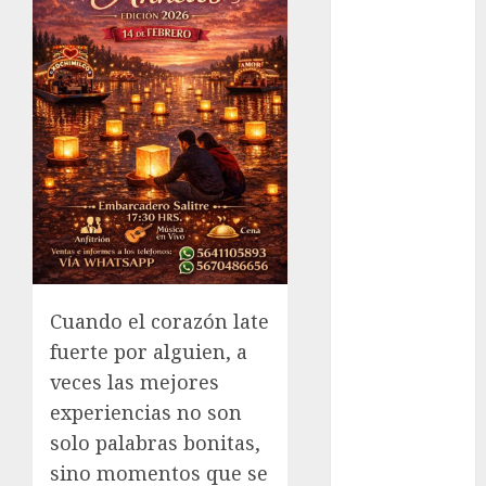
Guide: Secure,
Simple
Registration
Steps for a
Premium
Experience
Glücksspiel
Österreich –
Schritte und
Methoden für
Einsteiger
Best OnlyFans
Cuando el corazón late
Woman Guide:
fuerte por alguien, a
Premium
veces las mejores
Content,
experiencias no son
Privacy &
solo palabras bonitas,
Mobile Access
sino momentos que
se
¡Agárrate! Ya