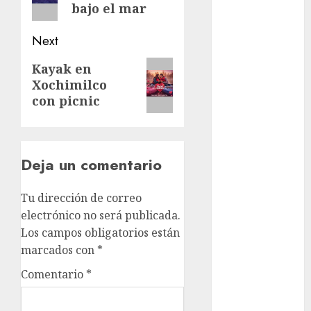
bajo el mar
examen de
admisión
UNAM
Next
Futbol
Next
Kayak en
Xochimilco
post:
Gobierno
con picnic
de mexico
health
Deja un comentario
Lluvias
Línea 2
Tu dirección de correo
electrónico no será publicada.
Met
Los campos obligatorios están
marcados con
*
metro
Comentario
*
metro
CDMX