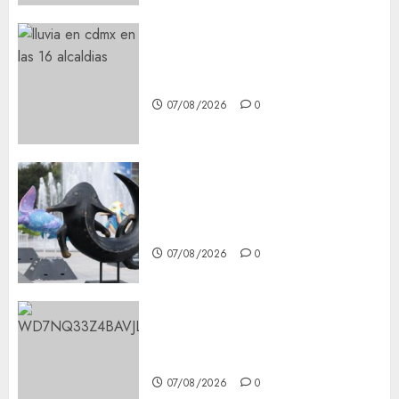
¡Agárrate! Ya viene el agua en
CDMX
07/08/2026
0
Plaza Tlaxcoaque se convierte
en el hábitat de la exposición
“Ajolotes en el Corazón”
07/08/2026
0
Aumentan multas de tránsito
en CDMX por ajuste de la UMA
07/08/2026
0