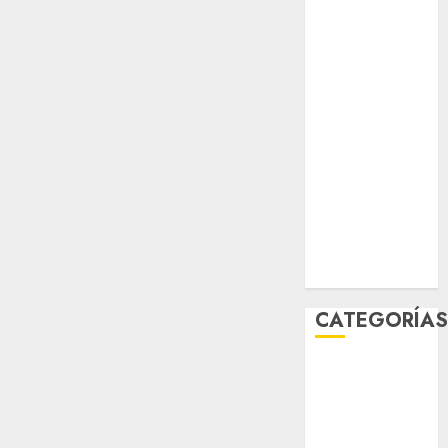
salud
sport
STC
travel
UNAM
world
Zócalo
CATEGORÍA
Al Momento
Cultura
Deportes
El Rincón del