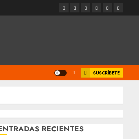
Entrevistas
Espectáculos
Movilidad
Metro
Cultura
Opinión
CDMX
SUSCRÍBETE
ENTRADAS RECIENTES