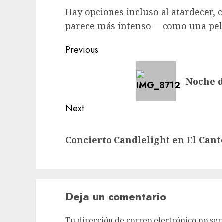
Hay opciones incluso al atardecer, 
parece más intenso —como una pel
Post
Previous
navigation
Previous
Noche d
post:
Next
Next
Concierto Candlelight en El Cant
post:
Deja un comentario
Tu dirección de correo electrónico no ser