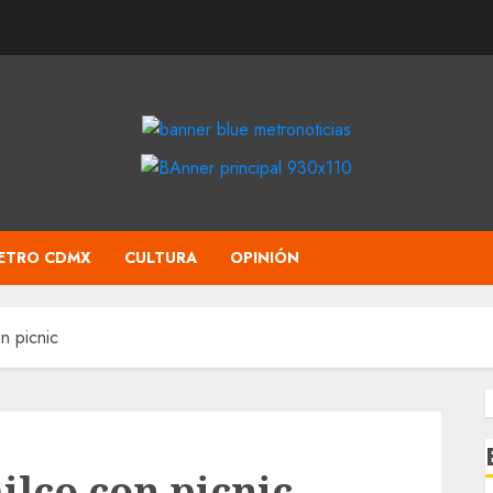
ETRO CDMX
CULTURA
OPINIÓN
n picnic
lco con picnic