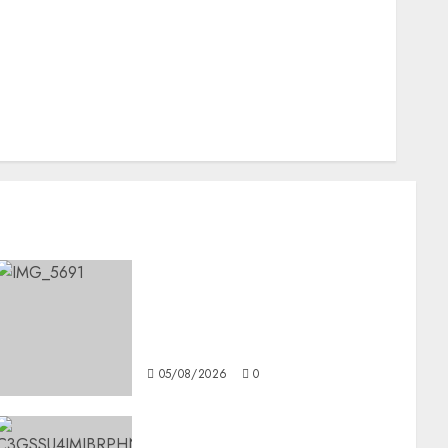
Nacionales
Opinión
Opinión
Tecnología
Videos MetroNoticias
Viral
CDMX reforzará protección
del patrimonio familiar;
anuncian nuevas acciones
contra el despojo
05/08/2026
0