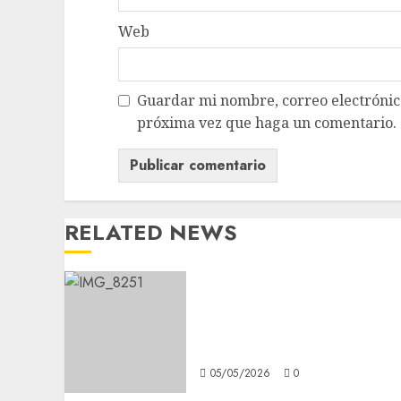
Web
Guardar mi nombre, correo electrónico
próxima vez que haga un comentario.
RELATED NEWS
Warped Tour llega a
México por primera vez: la
nostalgia tiene fecha y
sede
05/05/2026
0