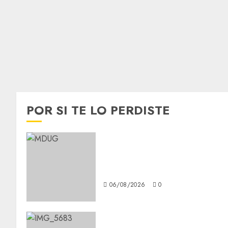
POR SI TE LO PERDISTE
¿Amante de los michis?
Lánzate al Museo del Gato en
CDMX
06/08/2026
0
Diagnóstico oportuno y