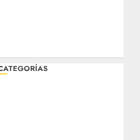
marzo 2026
febrero 2026
enero 2026
diciembre 2025
noviembre 2025
marzo 2020
enero 2020
CATEGORÍAS
Al Momento
Cultura
Deportes
El Rincón del Opinólogo
Espectáculos
ifestyle
Lo Urbano
Metro CDMX