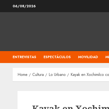
Skip
06/08/2026
to
content
ENTREVISTAS
ESPECTÁCULOS
MOVILIDAD
M
Home
Cultura
Lo Urbano
Kayak en Xochimilco co
Kayak en Xochimi