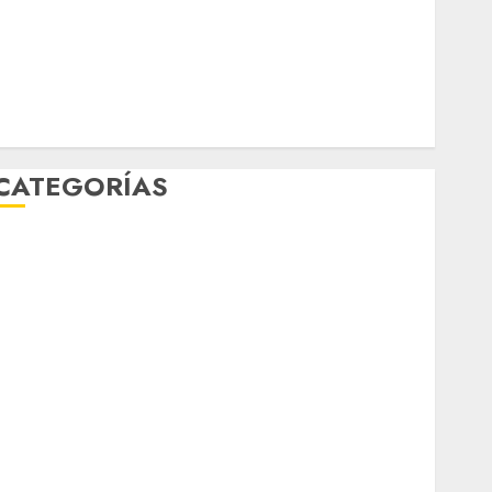
Música
nacionales
opinión
Partido Verde
salud
sport
STC
travel
UNAM
world
Zócalo
CATEGORÍAS
Al Momento
Cultura
Deportes
El Rincón del Opinólogo
Espectáculos
ifestyle
Lo Urbano
Metro CDMX
Metropoli
Movilidad