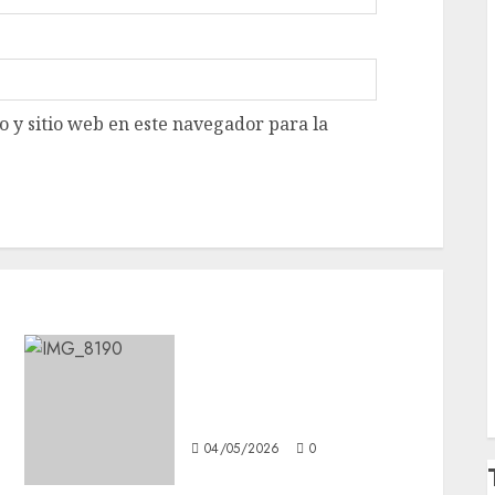
 y sitio web en este navegador para la
Architects en México:
metalcore como catarsis y
pertenencia
04/05/2026
0