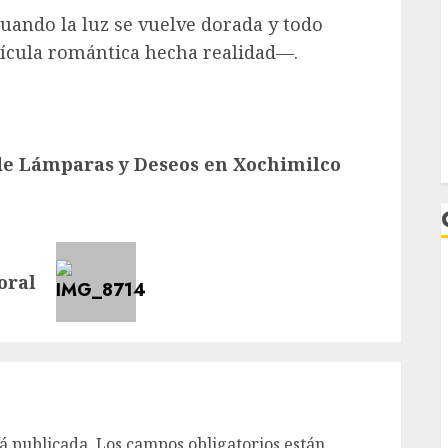
cuando la luz se vuelve dorada y todo
ícula romántica hecha realidad—.
e Lámparas y Deseos en Xochimilco
oral
L
á publicada.
Los campos obligatorios están