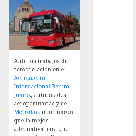
entregó 24 mil
becas para
Uniformes y
Útiles
Escolares a
estudiantes
Casino de
Mâcon promo
Ante los trabajos de
en France :
remodelación en el
guide complet
Aeropuerto
2024
Internacional Benito
Lac du Der
Juárez
, autoridades
casino : guide
aeroportuarias y del
complet du
Metrobús
informaron
bonus de
bienvenue et
que la mejor
des
alternativa para que
promotions