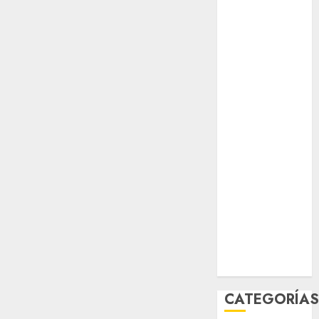
opinión
Partido
Verde
salud
sport
STC
travel
UNAM
world
Zócalo
CATEGORÍA