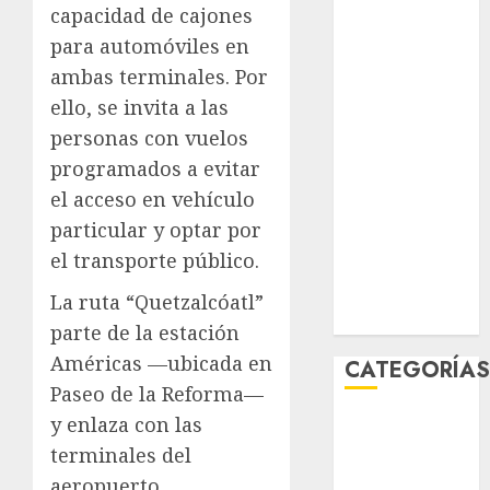
capacidad de cajones
junio 2026
para automóviles en
mayo 2026
abril 2026
ambas terminales. Por
marzo 2026
ello, se invita a las
febrero 2026
personas con vuelos
enero 2026
programados a evitar
diciembre
el acceso en vehículo
2025
particular y optar por
noviembre
el transporte público.
2025
marzo 2020
La ruta “Quetzalcóatl”
enero 2020
parte de la estación
Américas —ubicada en
CATEGORÍA
Paseo de la Reforma—
y enlaza con las
Al Momento
Cultura
terminales del
Deportes
aeropuerto,