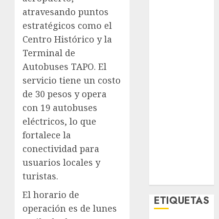
El Rincón del
atravesando puntos
Opinólogo
estratégicos como el
Espectáculos
Centro Histórico y la
Lifestyle
Terminal de
Lo Urbano
Autobuses TAPO. El
Metro CDMX
servicio tiene un costo
Metropoli
Movilidad
de 30 pesos y opera
Nacionales
con 19 autobuses
Opinión
eléctricos, lo que
Opinión
fortalece la
Tecnología
conectividad para
Videos
usuarios locales y
MetroNoticias
turistas.
Viral
El horario de
ETIQUETAS
operación es de lunes