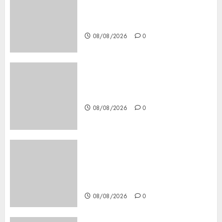
Lac du Der casino : guide
complet du bonus de
bienvenue et des promotions
08/08/2026
0
Download 1xBet APK Free:
Steps and Methods
08/08/2026
0
Casino Online Android
Security Guide: Licensing,
Data Protection & Safe Play
for US Players
08/08/2026
0