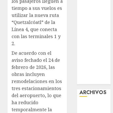
los pasajeros lleguen a
Download
tiempo a sus vuelos es
1xBet APK
utilizar la nueva ruta
Free: Steps
“Quetzalcóatl” de la
and Methods
Línea 4, que conecta
Casino Online
con las terminales 1 y
Android
Security
2.
Guide:
De acuerdo con el
Licensing,
aviso fechado el 24 de
Data
febrero de 2026, las
Protection &
obras incluyen
Safe Play for
US Players
remodelaciones en los
tres estacionamientos
ARCHIVOS
del aeropuerto, lo que
ha reducido
agosto 2026
temporalmente la
julio 2026