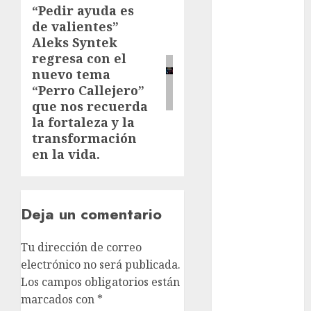
“Pedir ayuda es
Next
Edomex
de valientes”
post:
Aleks Syntek
espectáculos
regresa con el
nuevo tema
examen de
admisión
“Perro Callejero”
UNAM
que nos recuerda
la fortaleza y la
Futbol
transformación
en la vida.
Gobierno
de mexico
health
Deja un comentario
Lluvias
Tu dirección de correo
Línea 2
electrónico no será publicada.
Los campos obligatorios están
Met
marcados con
*