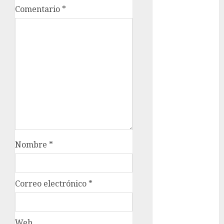
metro
Comentario
*
metro
CDMX
Metrópoli
movilidad
Movilidad
CDMX
mundial
2026
Nombre
*
México
Música
Correo electrónico
*
nacionales
Web