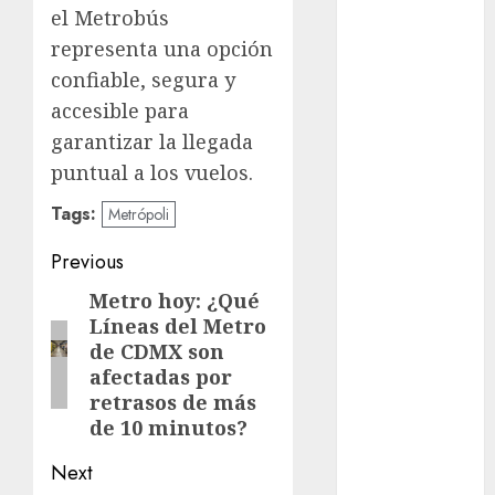
Clara
el Metrobús
Brugada
representa una opción
Claudia
confiable, segura y
Sheinbaum
accesible para
Clima
garantizar la llegada
puntual a los vuelos.
Conciertos
Tags:
Metrópoli
conciertos
gratis
Post
Previous
navigation
Congreso
Metro hoy: ¿Qué
Previous
CDMX
Líneas del Metro
post:
de CDMX son
cultura
afectadas por
retrasos de más
cultura
de 10 minutos?
CDMX
Next
deportes