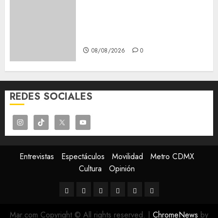
Girls Only Fan Sign-Up Guide:
Secure, Simple Registration
Steps for a Premium
Experience
08/08/2026
0
REDES SOCIALES
Entrevistas
Espectáculos
Movilidad
Metro CDMX
Cultura
Opinión
Entrevistas
Espectáculos
Movilidad
Metro
Cultura
Opinión
CDMX
Mar.com Copyright © All rights reserved.
|
ChromeNews
by