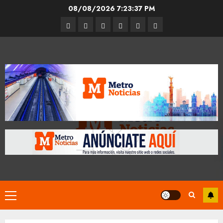
Skip
08/08/2026
7:23:38 PM
to
Entrevistas
Espectáculos
Movilidad
Metro
Cultura
Opinión
content
CDMX
Primary
Menu