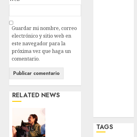
opinión
Partido
Verde
Guardar mi nombre, correo
salud
electrónico y sitio web en
este navegador para la
sport
próxima vez que haga un
STC
comentario.
travel
UNAM
RELATED NEWS
world
Zócalo
Clara
Brugada
entregó
TAGS
24 mil