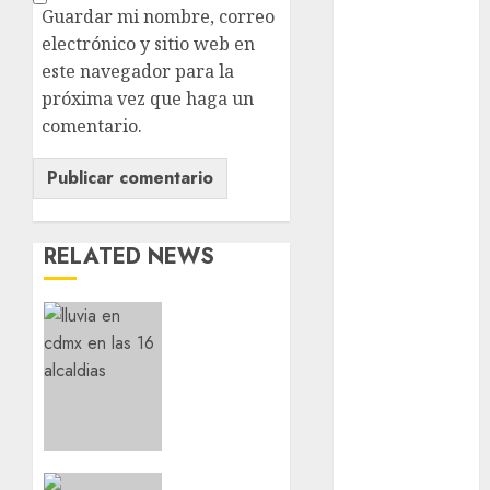
Guardar mi nombre, correo
electrónico y sitio web en
examen de
admisión
este navegador para la
UNAM
próxima vez que haga un
comentario.
Futbol
Gobierno
de mexico
health
RELATED NEWS
Lluvias
¡Agárrate!
Línea 2
Ya
viene el
Met
agua
en
metro
CDMX
metro
Aumentan
07/08/2026