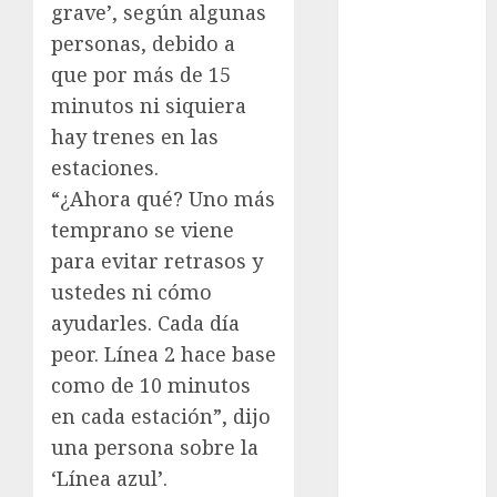
grave’, según algunas
examen de
personas, debido a
admisión
que por más de 15
UNAM
minutos ni siquiera
Futbol
hay trenes en las
estaciones.
Gobierno
de mexico
“¿Ahora qué? Uno más
temprano se viene
health
para evitar retrasos y
Lluvias
ustedes ni cómo
ayudarles. Cada día
Línea 2
peor. Línea 2 hace base
Met
como de 10 minutos
en cada estación”, dijo
metro
una persona sobre la
metro
‘Línea azul’.
CDMX