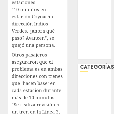
estaciones.
marzo 2026
“10 minutos en
febrero 2026
estación Coyoacán
enero 2026
dirección Indios
diciembre
2025
Verdes, ¿ahora qué
noviembre
pasó? Avancen”, se
2025
quejó una persona.
marzo 2020
Otros pasajeros
enero 2020
aseguraron que el
CATEGORÍA
problema es en ambas
direcciones con trenes
Al Momento
que ‘hacen base’ en
Cultura
cada estación durante
Deportes
más de 10 minutos.
El Rincón del
“Se realiza revisión a
Opinólogo
Espectáculos
un tren en la Línea 3,