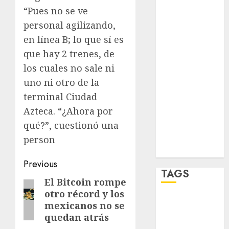
“Pues no se ve
salud
personal agilizando,
sport
en línea B; lo que sí es
que hay 2 trenes, de
STC
los cuales no sale ni
travel
uno ni otro de la
terminal Ciudad
UNAM
Azteca. “¿Ahora por
world
qué?”, cuestionó una
person
Zócalo
Post
Previous
TAGS
navigation
El Bitcoin rompe
Previous
otro récord y los
post:
Adrián
mexicanos no se
Rubalcava
quedan atrás