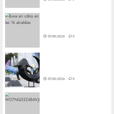
¡Agárrate! Ya viene el agua en
CDMX
07/08/2026
0
Plaza Tlaxcoaque se convierte
en el hábitat de la exposición
“Ajolotes en el Corazón”
07/08/2026
0
Aumentan multas de tránsito
en CDMX por ajuste de la UMA