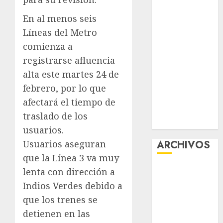
¡Agárrate! Ya
En al menos seis
viene el agua
Líneas del Metro
en CDMX
comienza a
Plaza
registrarse afluencia
Tlaxcoaque se
convierte en
alta este martes 24 de
el hábitat de
febrero, por lo que
la exposición
afectará el tiempo de
“Ajolotes en el
traslado de los
Corazón”
usuarios.
ARCHIVOS
Usuarios aseguran
que la Línea 3 va muy
agosto 2026
lenta con dirección a
julio 2026
Indios Verdes debido a
junio 2026
que los trenes se
mayo 2026
detienen en las
abril 2026