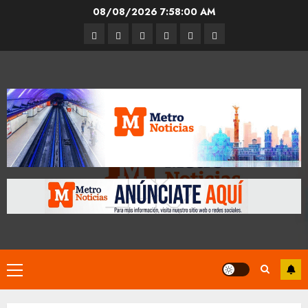
Skip
08/08/2026
7:58:01 AM
to
Entrevistas
Espectáculos
Movilidad
Metro
Cultura
Opinión
content
CDMX
Primary
Menu