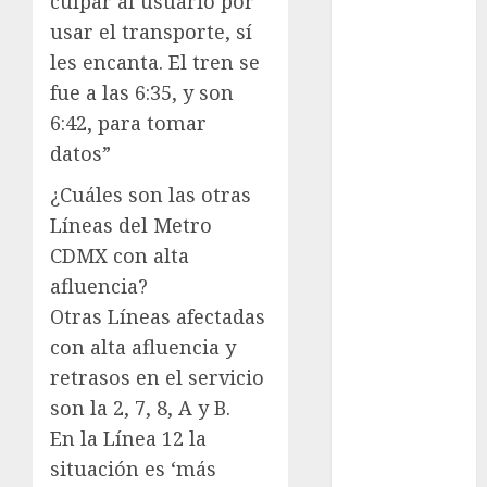
culpar al usuario por
Sheinbaum
usar el transporte, sí
Clima
les encanta. El tren se
fue a las 6:35, y son
Conciertos
6:42, para tomar
conciertos
datos”
gratis
¿Cuáles son las otras
Congreso
Líneas del Metro
CDMX
CDMX con alta
cultura
afluencia?
Otras Líneas afectadas
cultura
CDMX
con alta afluencia y
retrasos en el servicio
deportes
son la 2, 7, 8, A y B.
Edomex
En la Línea 12 la
situación es ‘más
espectáculos