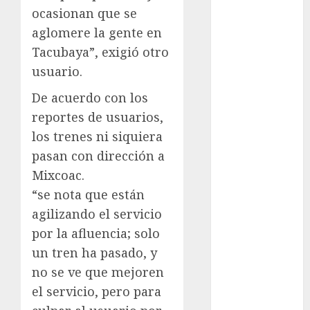
Adrián
ocasionan que se
Rubalcava
Suárez
aglomere la gente en
Tacubaya”, exigió otro
Al momento
usuario.
almomento
De acuerdo con los
Arte
reportes de usuarios,
los trenes ni siquiera
Business
pasan con dirección a
CDMX
Mixcoac.
“se nota que están
cine
agilizando el servicio
por la afluencia; solo
cinema
un tren ha pasado, y
Clara
no se ve que mejoren
Brugada
el servicio, pero para
Claudia