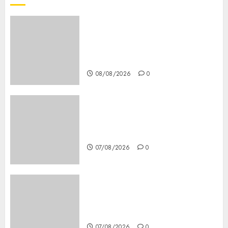
Girls Only Fan Sign-Up Guide:
Secure, Simple Registration
Steps for a Premium
Experience
08/08/2026
0
Glücksspiel Österreich –
Schritte und Methoden für
Einsteiger
07/08/2026
0
Best OnlyFans Woman Guide:
Premium Content, Privacy &
Mobile Access
07/08/2026
0