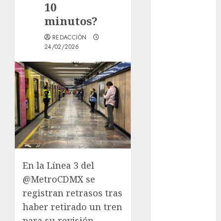
10
Sign-Up
minutos?
Guide: Secure,
Simple
REDACCIÓN
Registration
24/02/2026
Steps for a
Premium
Experience
Glücksspiel
Österreich –
Schritte und
Methoden für
Einsteiger
Best OnlyFans
En la Línea 3 del
Woman Guide:
@MetroCDMX se
Premium
registran retrasos tras
Content,
haber retirado un tren
Privacy &
Mobile Access
para su revisión.