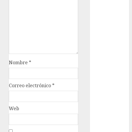
Sheinbaum
Clima
Conciertos
conciertos
gratis
Congreso
Nombre
*
CDMX
cultura
Correo electrónico
*
cultura
CDMX
deportes
Web
Edomex
espectáculos