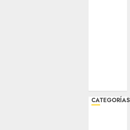
salud
sport
STC
travel
UNAM
world
Zócalo
CATEGORÍA
Al Momento
Cultura
Deportes