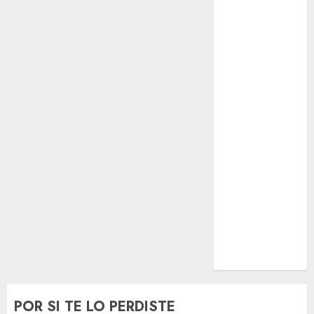
El Rincón del
Opinólogo
Espectáculos
Lifestyle
Lo Urbano
Metro CDMX
Metropoli
Movilidad
Nacionales
Opinión
Opinión
Tecnología
Videos
MetroNoticias
Viral
POR SI TE LO PERDISTE