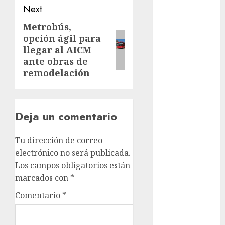
Adrián
Next
Rubalcava
Suárez
Metrobús,
Next
opción ágil para
post:
Al momento
llegar al AICM
ante obras de
almomento
remodelación
Arte
Business
Deja un comentario
CDMX
Tu dirección de correo
cine
electrónico no será publicada.
Los campos obligatorios están
cinema
marcados con
*
Clara
Comentario
*
Brugada
Claudia