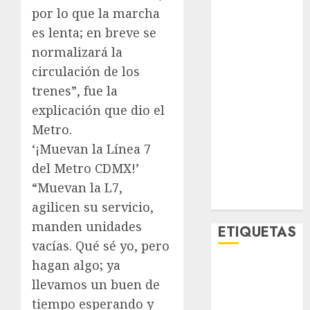
Lifestyle
por lo que la marcha
Lo Urbano
es lenta; en breve se
Metro CDMX
normalizará la
Metropoli
circulación de los
Movilidad
trenes”, fue la
Nacionales
explicación que dio el
Opinión
Metro.
Opinión
‘¡Muevan la Línea 7
Tecnología
Videos
del Metro CDMX!’
MetroNoticias
“Muevan la L7,
Viral
agilicen su servicio,
manden unidades
ETIQUETAS
vacías. Qué sé yo, pero
hagan algo; ya
Adrián
Rubalcava
llevamos un buen de
tiempo esperando y