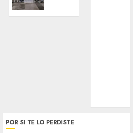
0
programa
Opinólogo
Salvemos
Espectáculos
Vidas
Lifestyle
con el
Lo Urbano
Metro
Metro CDMX
de
Metropoli
Chile
Movilidad
Nacionales
05/08/2026
0
Opinión
Opinión
Tecnología
Videos
MetroNoticias
Viral
POR SI TE LO PERDISTE