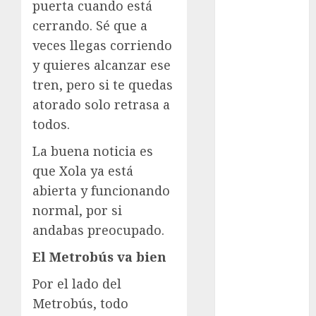
puerta cuando está
Clima
cerrando. Sé que a
veces llegas corriendo
Conciertos
y quieres alcanzar ese
conciertos
tren, pero si te quedas
gratis
atorado solo retrasa a
Congreso
todos.
CDMX
La buena noticia es
cultura
que Xola ya está
abierta y funcionando
cultura
CDMX
normal, por si
andabas preocupado.
deportes
El Metrobús va bien
Edomex
Por el lado del
espectáculos
Metrobús, todo