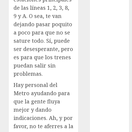
Suárez
de las líneas 1, 2, 3, 8,
9 y A. O sea, te van
Al momento
dejando pasar poquito
almomento
a poco para que no se
sature todo. Sí, puede
Arte
ser desesperante, pero
Business
es para que los trenes
puedan salir sin
CDMX
problemas.
cine
Hay personal del
cinema
Metro ayudando para
que la gente fluya
Clara
mejor y dando
Brugada
indicaciones. Ah, y por
Claudia
favor, no te aferres a la
Sheinbaum