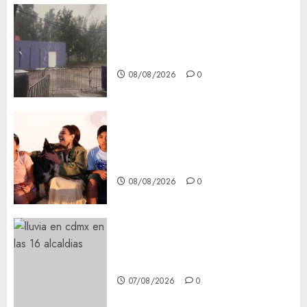
Activó el GCDMX Plan
Tlaloque por aguacero del
viernes
08/08/2026
0
Clara Brugada entregó 24 mil
becas para Uniformes y Útiles
Escolares a estudiantes
08/08/2026
0
¡Agárrate! Ya viene el agua en
CDMX
07/08/2026
0