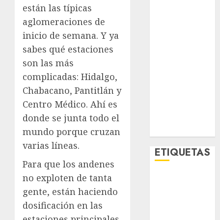
Lo Urbano
están las típicas
Metro CDMX
aglomeraciones de
Metropoli
inicio de semana. Y ya
Movilidad
sabes qué estaciones
Nacionales
son las más
Opinión
complicadas: Hidalgo,
Opinión
Chabacano, Pantitlán y
Tecnología
Centro Médico. Ahí es
Videos
donde se junta todo el
MetroNoticias
Viral
mundo porque cruzan
varias líneas.
ETIQUETAS
Para que los andenes
no exploten de tanta
Adrián
Rubalcava
gente, están haciendo
dosificación en las
Adrián
Rubalcava
estaciones principales