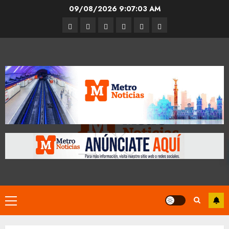
Skip
09/08/2026
9:07:03 AM
to
Entrevistas
Espectáculos
Movilidad
Metro
Cultura
Opinión
content
CDMX
Primary
Menu