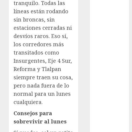
tranquilo. Todas las
examen de
admisión
líneas están rodando
UNAM
sin broncas, sin
Futbol
estaciones cerradas ni
desvíos raros. Eso sí,
Gobierno
de mexico
los corredores más
transitados como
health
Insurgentes, Eje 4 Sur,
Lluvias
Reforma y Tlalpan
siempre traen su cosa,
Línea 2
pero nada fuera de lo
normal para un lunes
Met
cualquiera.
metro
Consejos para
metro
sobrevivir al lunes
CDMX