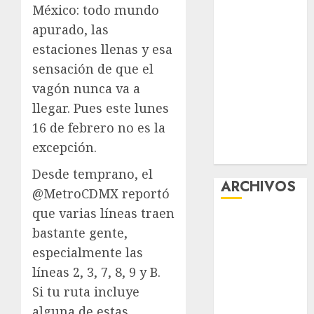
México: todo mundo
la exposición
apurado, las
“Ajolotes en el
estaciones llenas y esa
Corazón”
Aumentan
sensación de que el
multas de
vagón nunca va a
tránsito en
llegar. Pues este lunes
CDMX por
16 de febrero no es la
ajuste de la
excepción.
UMA
Desde temprano, el
ARCHIVOS
@MetroCDMX reportó
que varias líneas traen
agosto 2026
bastante gente,
julio 2026
especialmente las
junio 2026
líneas 2, 3, 7, 8, 9 y B.
mayo 2026
Si tu ruta incluye
abril 2026
marzo 2026
alguna de estas,