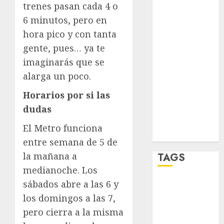
salud
trenes pasan cada 4 o
6 minutos, pero en
sport
hora pico y con tanta
STC
gente, pues… ya te
imaginarás que se
travel
alarga un poco.
UNAM
Horarios por si las
dudas
world
El Metro funciona
Zócalo
entre semana de 5 de
la mañana a
TAGS
medianoche. Los
sábados abre a las 6 y
Adrián
Rubalcava
los domingos a las 7,
pero cierra a la misma
Adrián