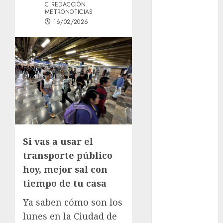
C REDACCIÓN
GCDMX Plan
METRONOTICIAS
Tlaloque por
16/02/2026
aguacero del
viernes
Clara Brugada
entregó 24 mil
becas para
Uniformes y
Útiles
Escolares a
estudiantes
Si vas a usar el
¡Agárrate! Ya
transporte público
viene el agua
hoy, mejor sal con
en CDMX
tiempo de tu casa
Plaza
Tlaxcoaque se
Ya saben cómo son los
convierte en
lunes en la Ciudad de
el hábitat de