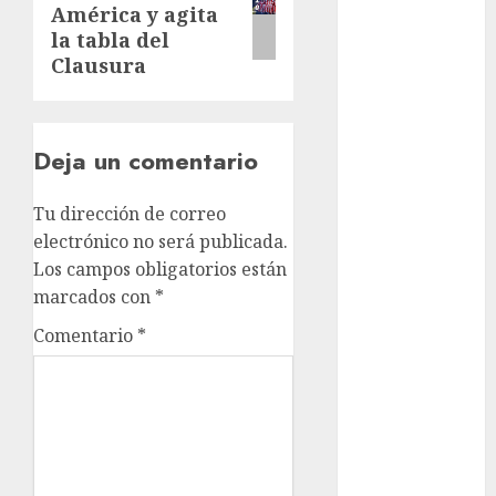
América y agita
examen de
admisión
la tabla del
UNAM
Clausura
Futbol
Gobierno
Deja un comentario
de mexico
Tu dirección de correo
health
electrónico no será publicada.
Lluvias
Los campos obligatorios están
marcados con
*
Línea 2
Comentario
*
Met
metro
metro
CDMX