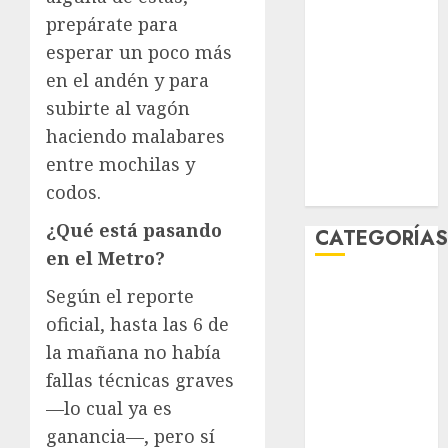
febrero 2026
prepárate para
enero 2026
esperar un poco más
diciembre
en el andén y para
2025
subirte al vagón
noviembre
haciendo malabares
2025
entre mochilas y
marzo 2020
codos.
enero 2020
¿Qué está pasando
CATEGORÍA
en el Metro?
Al Momento
Según el reporte
Cultura
oficial, hasta las 6 de
Deportes
la mañana no había
El Rincón del
fallas técnicas graves
Opinólogo
—lo cual ya es
Espectáculos
ganancia—, pero sí
Lifestyle