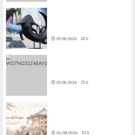
Plaza Tlaxcoaque se convierte
en el hábitat de la exposición
“Ajolotes en el Corazón”
07/08/2026
0
Aumentan multas de tránsito
en CDMX por ajuste de la UMA
07/08/2026
0
¿Amante de los michis?
Lánzate al Museo del Gato en
CDMX
06/08/2026
0