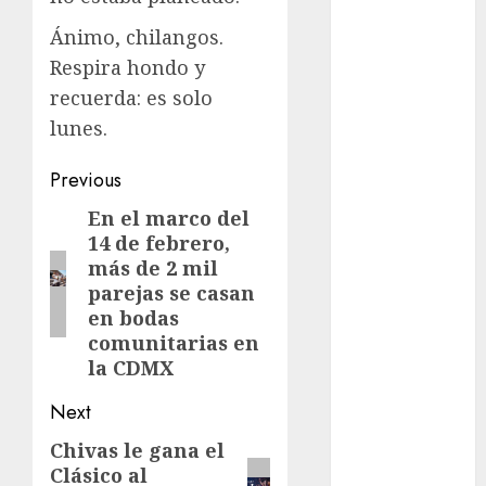
Clima
Ánimo, chilangos.
Respira hondo y
Conciertos
recuerda: es solo
conciertos
lunes.
gratis
Post
Previous
Congreso
CDMX
navigation
En el marco del
Previous
14 de febrero,
post:
cultura
más de 2 mil
parejas se casan
cultura
en bodas
CDMX
comunitarias en
deportes
la CDMX
Next
Edomex
Chivas le gana el
Next
espectáculos
Clásico al
post: