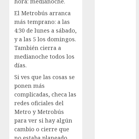
Rubalcava
hora: medianoche.
Suárez
El Metrobús arranca
Al momento
más temprano: a las
4:30 de lunes a sábado,
almomento
y a las 5 los domingos.
Arte
También cierra a
medianoche todos los
Business
días.
CDMX
Si ves que las cosas se
cine
ponen más
complicadas, checa las
cinema
redes oficiales del
Metro y Metrobús
Clara
Brugada
para ver si hay algún
cambio o cierre que
Claudia
Sheinbaum
no estaba planeado.