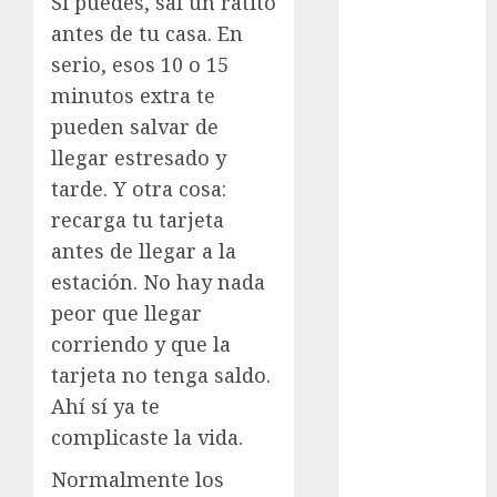
Si puedes, sal un ratito
Metrópoli
antes de tu casa. En
serio, esos 10 o 15
movilidad
minutos extra te
Movilidad
pueden salvar de
CDMX
llegar estresado y
mundial
tarde. Y otra cosa:
2026
recarga tu tarjeta
México
antes de llegar a la
estación. No hay nada
Música
peor que llegar
nacionales
corriendo y que la
tarjeta no tenga saldo.
opinión
Ahí sí ya te
Partido
complicaste la vida.
Verde
Normalmente los