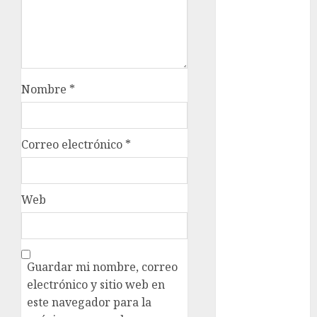
Metrópoli
movilidad
Movilidad
CDMX
Nombre
*
mundial
2026
Correo electrónico
*
México
Música
Web
nacionales
opinión
Guardar mi nombre, correo
Partido
electrónico y sitio web en
Verde
este navegador para la