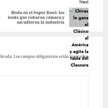
Next
Moda en el Super Bowl: los
Previous
Next
looks que robaron cámara y
post:
post:
sacudieron la industria
licada.
Los campos obligatorios están marcados