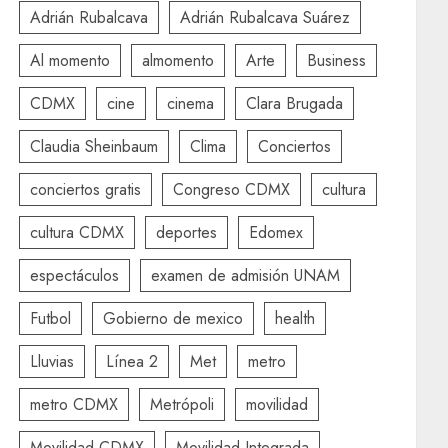
Adrián Rubalcava
Adrián Rubalcava Suárez
Al momento
almomento
Arte
Business
CDMX
cine
cinema
Clara Brugada
Claudia Sheinbaum
Clima
Conciertos
conciertos gratis
Congreso CDMX
cultura
cultura CDMX
deportes
Edomex
espectáculos
examen de admisión UNAM
Futbol
Gobierno de mexico
health
Lluvias
Línea 2
Met
metro
metro CDMX
Metrópoli
movilidad
Movilidad CDMX
Movilidad Integrada