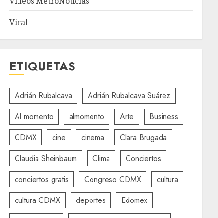
Videos MetroNoticias
Viral
ETIQUETAS
Adrián Rubalcava
Adrián Rubalcava Suárez
Al momento
almomento
Arte
Business
CDMX
cine
cinema
Clara Brugada
Claudia Sheinbaum
Clima
Conciertos
conciertos gratis
Congreso CDMX
cultura
cultura CDMX
deportes
Edomex