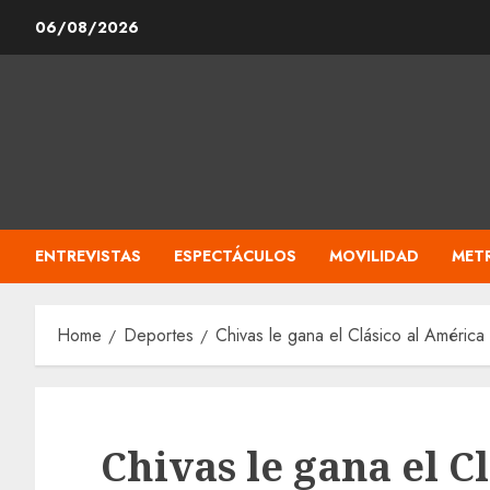
Skip
06/08/2026
to
content
ENTREVISTAS
ESPECTÁCULOS
MOVILIDAD
MET
Home
Deportes
Chivas le gana el Clásico al América 
Chivas le gana el C