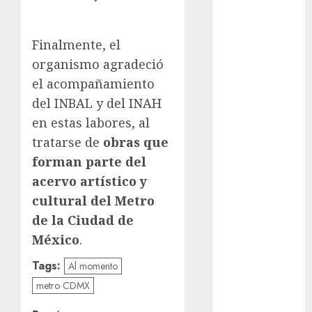
Bellas Artes
Business
Finalmente, el
organismo agradeció
CDMX
el acompañamiento
del INBAL y del INAH
cinema
en estas labores, al
Ciudad de
tratarse de
obras que
México
forman parte del
Clara
acervo artístico y
Brugada
cultural del Metro
Claudia
de la Ciudad de
Sheinbaum
México
.
Clima
Tags:
Al momento
Conciertos
metro CDMX