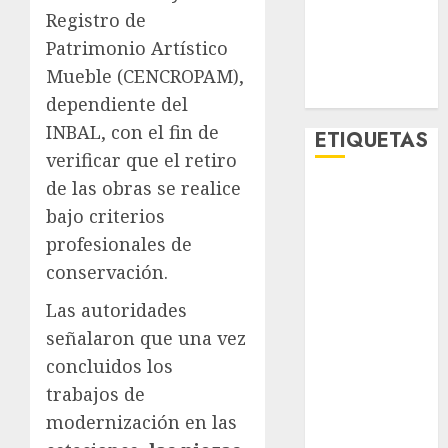
Registro de
Tecnología
Videos
Patrimonio Artístico
MetroNoticias
Mueble (CENCROPAM),
Viral
dependiente del
INBAL, con el fin de
ETIQUETAS
verificar que el retiro
de las obras se realice
Adrián
Rubalcava
bajo criterios
profesionales de
Adrián
conservación.
Rubalcava
Suárez
Las autoridades
Al momento
señalaron que una vez
concluidos los
almomento
trabajos de
Arte
modernización en las