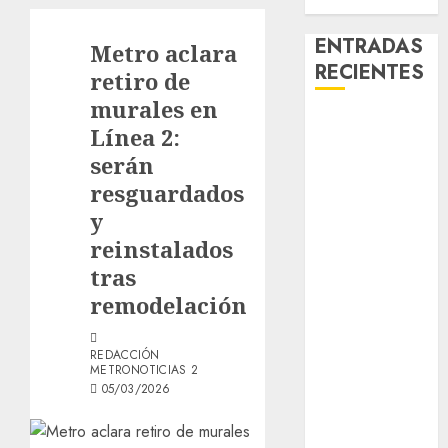
ENTRADAS
Metro aclara
RECIENTES
retiro de
murales en
¿Amante de
Línea 2:
los michis?
serán
Lánzate al
resguardados
Museo del
y
Gato en CDMX
reinstalados
Metro CDMX
comparte
tras
experiencias
remodelación
del programa
Salvemos
REDACCIÓN
METRONOTICIAS 2
Vidas con el
05/03/2026
Metro de
Chile
CDMX