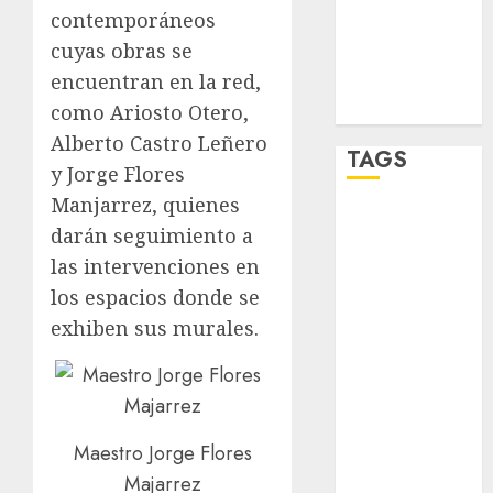
UNAM
contemporáneos
cuyas obras se
world
encuentran en la red,
Zócalo
como
Ariosto Otero
,
Alberto Castro Leñero
TAGS
y
Jorge Flores
Manjarrez
, quienes
Adrián
darán seguimiento a
Rubalcava
las intervenciones en
Adrián
los espacios donde se
Rubalcava
Suárez
exhiben sus murales.
Al momento
almomento
Maestro Jorge Flores
Arte
Majarrez