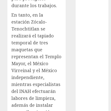
Lluvias
durante los trabajos.
Línea 2
En tanto, en la
estación Zócalo-
Met
Tenochtitlan se
metro
realizará el tapiado
temporal de tres
metro
CDMX
maquetas que
representan el Templo
Metrópoli
Mayor, el México
movilidad
Virreinal y el México
independiente,
Movilidad
CDMX
mientras especialistas
del INAH efectuarán
Movilidad
labores de limpieza,
Integrada
además de instalar
mundial