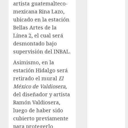
conciertos
artista guatemalteco-
gratis
mexicana
Rina Lazo
,
Congreso
ubicado en la estación
CDMX
Bellas Artes de la
cultura
Línea 2, el cual será
desmontado bajo
cultura
CDMX
supervisión del INBAL.
Asimismo, en la
Cultura en
el Metro
estación Hidalgo será
retirado el mural
El
deportes
México de Valdiosera
,
Edomex
del diseñador y artista
Ramón Valdiosera
,
espectáculos
luego de haber sido
health
cubierto previamente
para protegerlo