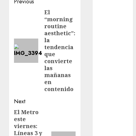
Post
Previous
conciertos
gratis
navigation
El
Previous
“morning
Congreso
post:
CDMX
routine
aesthetic”:
cultura
la
tendencia
cultura
que
CDMX
convierte
las
Cultura en
el Metro
mañanas
en
deportes
contenido
Edomex
Next
El Metro
Next
espectáculos
este
post:
health
viernes:
Líneas 3 y