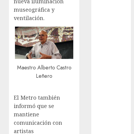
nueva iluminación
2026
museográfica y
México
ventilación.
Música
nacionales
opinión
Partido
Maestro Alberto Castro
Verde
Leñero
salud
sport
El Metro también
informó que se
STC
mantiene
comunicación con
travel
artistas