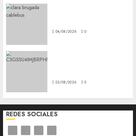
Clara Brugada anuncia las
líneas 4, 5 y 6 del Cablebús
04/08/2026
0
Aspirantes de la UNAM se
oponen al examen de control,
se manifiestan en Rectoría
03/08/2026
0
REDES SOCIALES