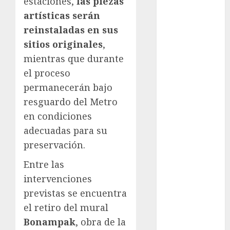
estaciones,
las piezas
Bellas Artes
artísticas serán
Business
reinstaladas en sus
sitios originales
,
CDMX
mientras que durante
el proceso
cinema
permanecerán bajo
Ciudad de
resguardo del Metro
México
en condiciones
Clara
adecuadas para su
Brugada
preservación.
Claudia
Entre las
Sheinbaum
intervenciones
Clima
previstas se encuentra
el retiro del mural
Conciertos
Bonampak
, obra de la