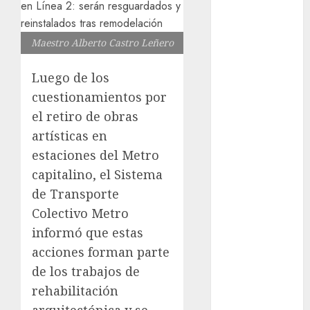
reforzará
protección del
Maestro Alberto Castro Leñero
patrimonio
familiar;
Luego de los
anuncian
cuestionamientos por
nuevas
el retiro de obras
acciones
artísticas en
contra el
estaciones del Metro
despojo
Diagnóstico
capitalino, el
Sistema
oportuno y
de Transporte
prevención,
Colectivo Metro
ejes para
informó que estas
mejorar la
acciones forman parte
salud de los
de los trabajos de
mexicanos
rehabilitación
Clara Brugada