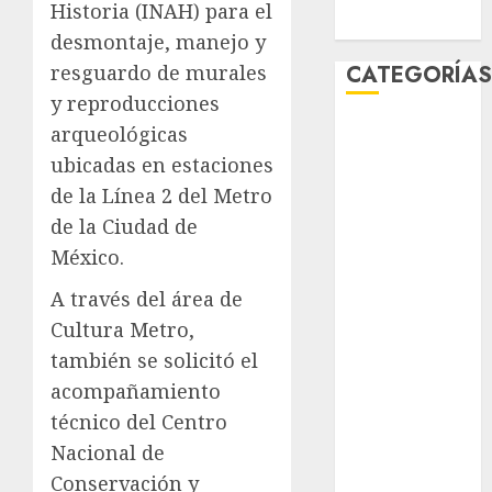
Historia
(INAH) para el
enero 2020
desmontaje, manejo y
resguardo de murales
CATEGORÍA
y reproducciones
Al Momento
arqueológicas
Cultura
ubicadas en estaciones
Deportes
de la
Línea 2 del Metro
El Rincón del
de la Ciudad de
Opinólogo
México
.
Espectáculos
Lifestyle
A través del área de
Lo Urbano
Cultura Metro,
Metro CDMX
también se solicitó el
Metropoli
acompañamiento
Movilidad
técnico del Centro
Nacionales
Nacional de
Opinión
Conservación y
Opinión