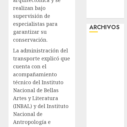
arquitectónica y se
anuncia las
líneas 4, 5 y 6
realizan bajo
del Cablebús
supervisión de
especialistas para
ARCHIVOS
garantizar su
conservación.
agosto 2026
julio 2026
La administración del
junio 2026
transporte explicó que
mayo 2026
cuenta con el
abril 2026
acompañamiento
marzo 2026
técnico del
Instituto
febrero 2026
Nacional de Bellas
enero 2026
Artes y Literatura
diciembre
2025
(INBAL) y del
Instituto
noviembre
Nacional de
2025
Antropología e
marzo 2020