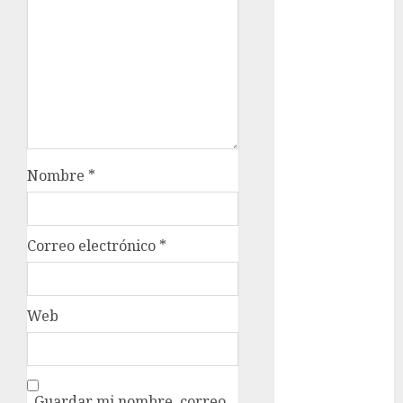
2026
México
Música
nacionales
opinión
Nombre
*
Partido
Verde
Correo electrónico
*
salud
sport
Web
STC
travel
Guardar mi nombre, correo