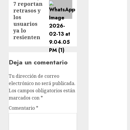
Lluvias
7 reportan
retrasos y
Línea 2
los
usuarios
Met
ya lo
resienten
metro
metro
CDMX
Deja un comentario
Metrópoli
Tu dirección de correo
movilidad
electrónico no será publicada.
Los campos obligatorios están
Movilidad
marcados con
*
CDMX
Comentario
*
Movilidad
Integrada
mundial