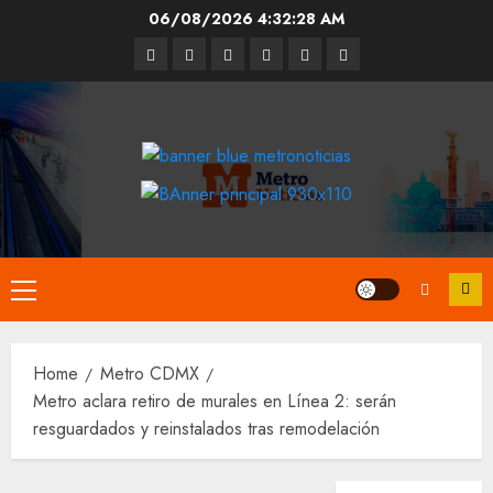
Skip
06/08/2026
4:32:28 AM
to
Entrevistas
Espectáculos
Movilidad
Metro
Cultura
Opinión
content
CDMX
Primary
Menu
Home
Metro CDMX
Metro aclara retiro de murales en Línea 2: serán
resguardados y reinstalados tras remodelación