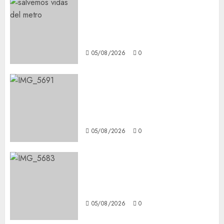
Metro CDMX comparte
experiencias del programa
Salvemos Vidas con el Metro
de Chile
05/08/2026
0
CDMX reforzará protección
del patrimonio familiar;
anuncian nuevas acciones
contra el despojo
05/08/2026
0
Diagnóstico oportuno y
prevención, ejes para mejorar
la salud de los mexicanos
05/08/2026
0