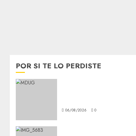
POR SI TE LO PERDISTE
¿Amante de los michis?
Lánzate al Museo del Gato en
CDMX
06/08/2026
0
Diagnóstico oportuno y