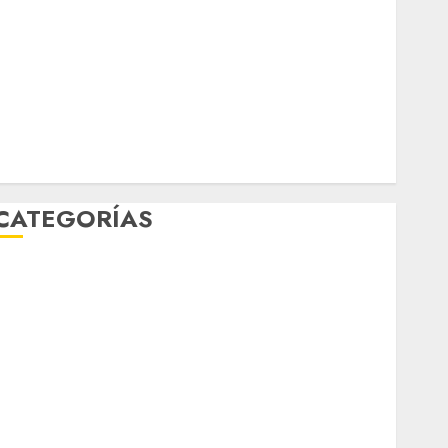
marzo 2026
febrero 2026
enero 2026
diciembre 2025
noviembre 2025
marzo 2020
enero 2020
CATEGORÍAS
Al Momento
Cultura
Deportes
El Rincón del Opinólogo
Espectáculos
ifestyle
Lo Urbano
Metro CDMX