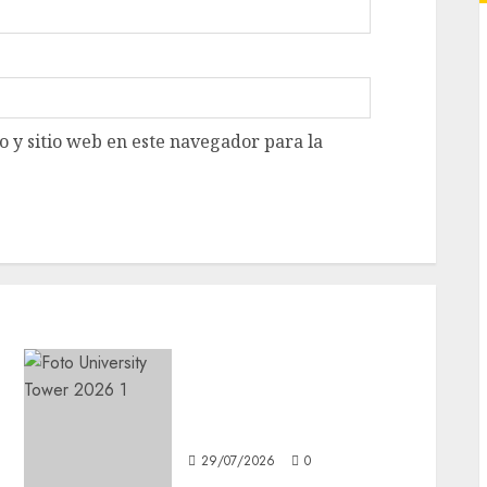
 y sitio web en este navegador para la
n
La vivienda vertical
transforma la forma de
vivir en CDMX
29/07/2026
0