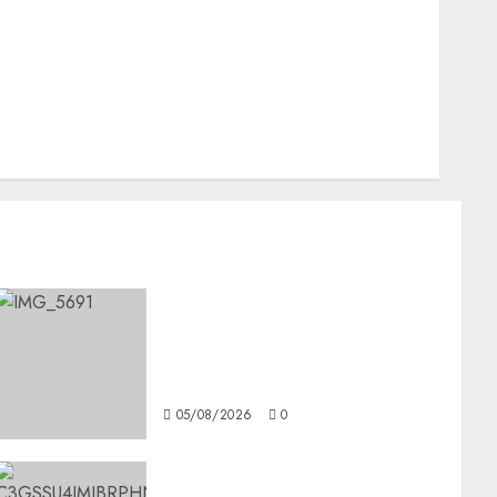
Nacionales
Opinión
Opinión
Tecnología
Videos MetroNoticias
Viral
CDMX reforzará protección
del patrimonio familiar;
anuncian nuevas acciones
contra el despojo
05/08/2026
0