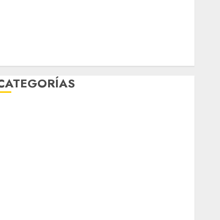
Música
nacionales
opinión
Partido Verde
salud
sport
STC
travel
UNAM
world
Zócalo
CATEGORÍAS
Al Momento
Cultura
Deportes
El Rincón del Opinólogo
Espectáculos
ifestyle
Lo Urbano
Metro CDMX
Metropoli
Movilidad