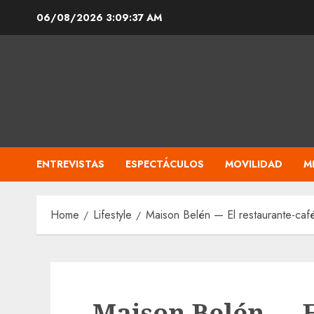
Skip
06/08/2026
3:09:38 AM
to
content
ENTREVISTAS
ESPECTÁCULOS
MOVILIDAD
M
Home
Lifestyle
Maison Belén — El restaurante-café 
Maison Belén — E