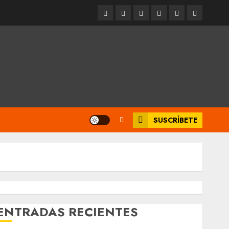
Entrevistas
Espectáculos
Movilidad
Metro
Cultura
Opinión
CDMX
SUSCRÍBETE
ENTRADAS RECIENTES