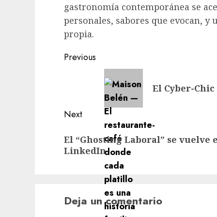
gastronomía contemporánea se acerc
personales, sabores que evocan, y 
propia.
Post
Previous
navigation
Previous
El Cyber-Chic
post:
Next
Next
El “Ghosting Laboral” se vuelve
post:
LinkedIn
Deja un comentario