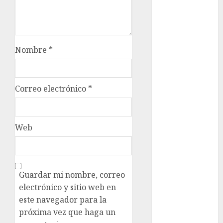
admisión
UNAM
Futbol
Nombre
*
Gobierno
de mexico
health
Correo electrónico
*
Lluvias
Línea 2
Web
Met
metro
Guardar mi nombre, correo
electrónico y sitio web en
metro
CDMX
este navegador para la
próxima vez que haga un
Metrópoli