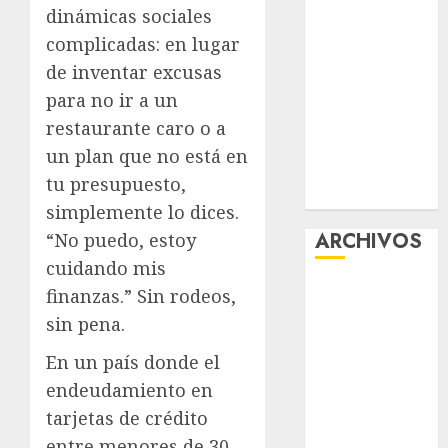
dinámicas sociales
CDMX por
complicadas: en lugar
ajuste de la
UMA
de inventar excusas
¿Amante de
para no ir a un
los michis?
restaurante caro o a
Lánzate al
un plan que no está en
Museo del
tu presupuesto,
Gato en CDMX
simplemente lo dices.
ARCHIVOS
“No puedo, estoy
cuidando mis
agosto 2026
finanzas.” Sin rodeos,
julio 2026
sin pena.
junio 2026
En un país donde el
mayo 2026
endeudamiento en
abril 2026
marzo 2026
tarjetas de crédito
febrero 2026
entre menores de 30