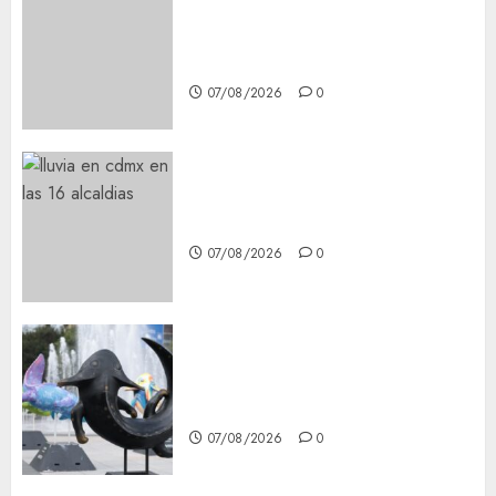
Best OnlyFans Woman Guide:
Premium Content, Privacy &
Mobile Access
07/08/2026
0
¡Agárrate! Ya viene el agua en
CDMX
07/08/2026
0
Plaza Tlaxcoaque se convierte
en el hábitat de la exposición
“Ajolotes en el Corazón”
07/08/2026
0