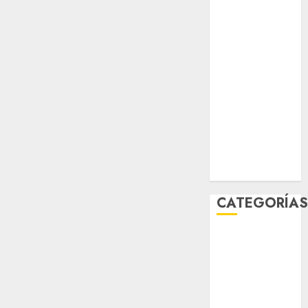
sport
STC
travel
UNAM
world
Zócalo
CATEGORÍA
Al Momento
Cultura
Deportes
El Rincón del
Opinólogo