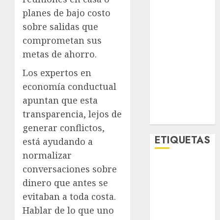
Metro CDMX
planes de bajo costo
Metropoli
sobre salidas que
Movilidad
comprometan sus
Nacionales
metas de ahorro.
Opinión
Opinión
Los expertos en
Tecnología
economía conductual
Videos
apuntan que esta
MetroNoticias
transparencia, lejos de
Viral
generar conflictos,
ETIQUETAS
está ayudando a
normalizar
conversaciones sobre
Adrián
Rubalcava
dinero que antes se
evitaban a toda costa.
Adrián
Rubalcava
Hablar de lo que uno
Suárez