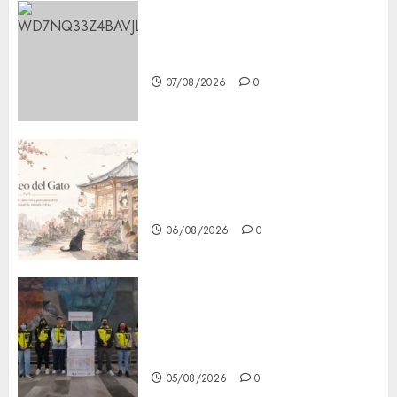
Aumentan multas de tránsito
en CDMX por ajuste de la UMA
07/08/2026
0
¿Amante de los michis?
Lánzate al Museo del Gato en
CDMX
06/08/2026
0
Metro CDMX comparte
experiencias del programa
Salvemos Vidas con el Metro
de Chile
05/08/2026
0