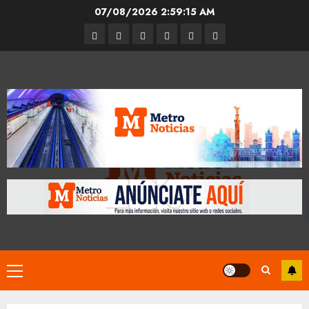
Skip
07/08/2026
2:59:16 AM
to
Entrevistas
Espectáculos
Movilidad
Metro
Cultura
Opinión
content
CDMX
Primary
Menu