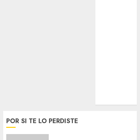
Espectáculos
Lifestyle
Lo Urbano
Metro CDMX
Metropoli
Movilidad
Nacionales
Opinión
Opinión
Tecnología
Videos
MetroNoticias
Viral
POR SI TE LO PERDISTE