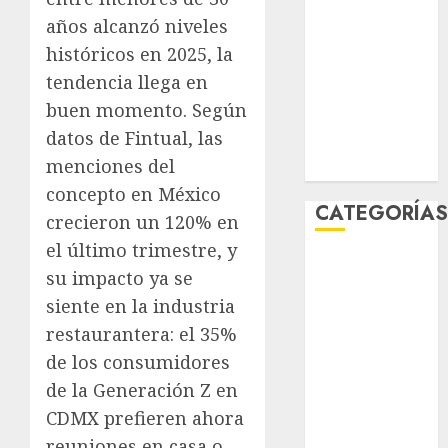
enero 2026
años alcanzó niveles
diciembre
históricos en 2025, la
2025
tendencia llega en
noviembre
buen momento. Según
2025
datos de Fintual, las
marzo 2020
menciones del
enero 2020
concepto en México
CATEGORÍA
crecieron un 120% en
el último trimestre, y
Al Momento
su impacto ya se
Cultura
siente en la industria
Deportes
restaurantera: el 35%
El Rincón del
de los consumidores
Opinólogo
Espectáculos
de la Generación Z en
Lifestyle
CDMX prefieren ahora
Lo Urbano
reuniones en casa o