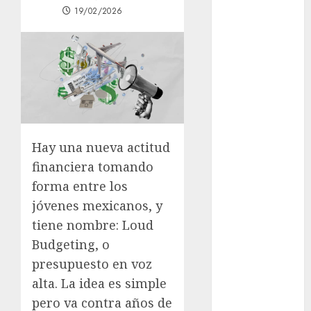
19/02/2026
Woman Guide:
Premium
Content,
Privacy &
Mobile Access
¡Agárrate! Ya
viene el agua
en CDMX
Hay una nueva actitud
Plaza
financiera tomando
Tlaxcoaque se
forma entre los
convierte en
el hábitat de
jóvenes mexicanos, y
la exposición
tiene nombre: Loud
“Ajolotes en el
Budgeting, o
Corazón”
presupuesto en voz
Aumentan
alta. La idea es simple
multas de
pero va contra años de
tránsito en