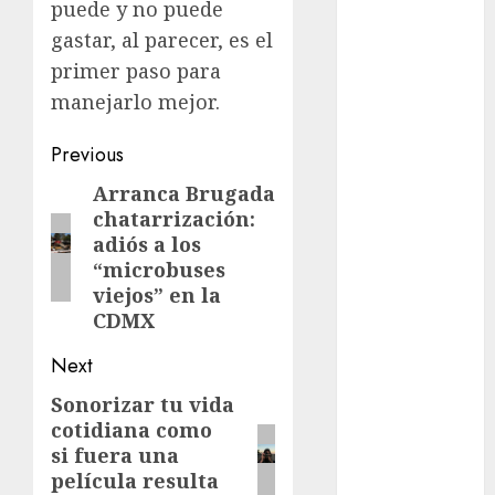
puede y no puede
Al momento
gastar, al parecer, es el
primer paso para
almomento
manejarlo mejor.
Arte
Post
Previous
Business
navigation
Arranca Brugada
Previous
chatarrización:
CDMX
post:
adiós a los
“microbuses
cine
viejos” en la
cinema
CDMX
Next
Clara
Brugada
Sonorizar tu vida
Next
cotidiana como
Claudia
post:
Sheinbaum
si fuera una
película resulta