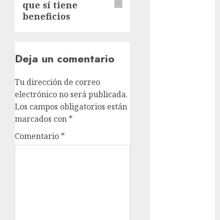
Clima
que sí tiene
beneficios
Conciertos
conciertos
gratis
Deja un comentario
Congreso
CDMX
Tu dirección de correo
electrónico no será publicada.
cultura
Los campos obligatorios están
marcados con
*
cultura
CDMX
Comentario
*
deportes
Edomex
espectáculos
examen de