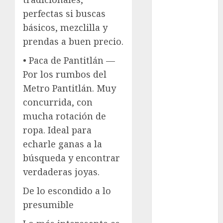
admisión
UNAM
perfectas si buscas
básicos, mezclilla y
Futbol
prendas a buen precio.
Gobierno
• Paca de Pantitlán —
de mexico
Por los rumbos del
health
Metro Pantitlán. Muy
concurrida, con
Lluvias
mucha rotación de
Línea 2
ropa. Ideal para
echarle ganas a la
Met
búsqueda y encontrar
metro
verdaderas joyas.
metro
De lo escondido a lo
CDMX
presumible
Metrópoli