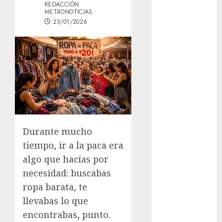
REDACCIÓN
Österreich –
METRONOTICIAS
Schritte und
23/01/2026
Methoden für
Einsteiger
Best OnlyFans
Woman Guide:
Premium
Content,
Privacy &
Mobile Access
Durante mucho
¡Agárrate! Ya
tiempo, ir a la paca era
viene el agua
en CDMX
algo que hacías por
Plaza
necesidad: buscabas
Tlaxcoaque se
ropa barata, te
convierte en
llevabas lo que
el hábitat de
encontrabas, punto.
la exposición