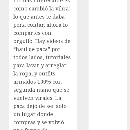
Lo más interesante es
cómo cambió la vibra:
movilidad
lo que antes te daba
Movilidad
pena contar, ahora lo
CDMX
compartes con
mundial
orgullo. Hay videos de
2026
“haul de paca” por
México
todos lados, tutoriales
para lavar y arreglar
Música
la ropa, y outfits
armados 100% con
nacionales
segunda mano que se
opinión
vuelven virales. La
paca dejó de ser solo
Partido
Verde
un lugar donde
compras y se volvió
salud