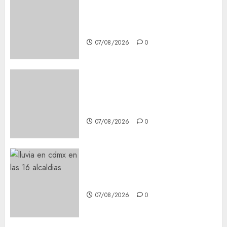
Glücksspiel Österreich –
Schritte und Methoden für
Einsteiger
07/08/2026
0
Best OnlyFans Woman Guide:
Premium Content, Privacy &
Mobile Access
07/08/2026
0
¡Agárrate! Ya viene el agua en
CDMX
07/08/2026
0