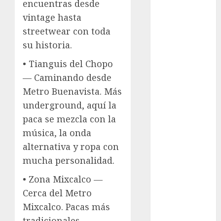
Clima
encuentras desde
vintage hasta
Conciertos
streetwear con toda
conciertos
su historia.
gratis
• Tianguis del Chopo
Congreso
— Caminando desde
CDMX
Metro Buenavista. Más
cultura
underground, aquí la
paca se mezcla con la
cultura
CDMX
música, la onda
alternativa y ropa con
deportes
mucha personalidad.
Edomex
• Zona Mixcalco —
Cerca del Metro
espectáculos
Mixcalco. Pacas más
examen de
tradicionales,