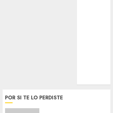
Espectáculos
Lifestyle
Lo Urbano
Metro CDMX
Metropoli
Movilidad
Nacionales
Opinión
Opinión
Tecnología
Videos
MetroNoticias
Viral
POR SI TE LO PERDISTE