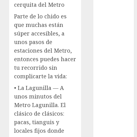
cerquita del Metro
Al momento
Parte de lo chido es
almomento
que muchas están
súper accesibles, a
Arte
unos pasos de
Business
estaciones del Metro,
entonces puedes hacer
CDMX
tu recorrido sin
cine
complicarte la vida:
• La Lagunilla — A
cinema
unos minutos del
Clara
Metro Lagunilla. El
Brugada
clásico de clásicos:
Claudia
pacas, tianguis y
Sheinbaum
locales fijos donde