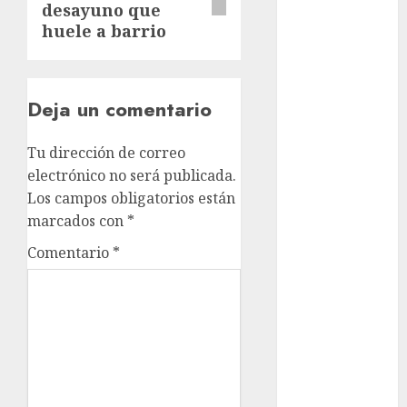
Clima
desayuno que
huele a barrio
Conciertos
conciertos
gratis
Deja un comentario
Congreso
CDMX
Tu dirección de correo
electrónico no será publicada.
cultura
Los campos obligatorios están
marcados con
*
cultura
CDMX
Comentario
*
deportes
Edomex
espectáculos
examen de