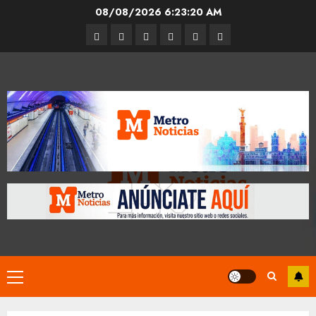
Skip
08/08/2026
6:23:21 AM
to
Entrevistas
Espectáculos
Movilidad
Metro
Cultura
Opinión
content
CDMX
Primary
Menu