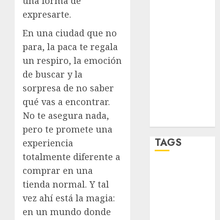
una forma de
sport
expresarte.
STC
En una ciudad que no
para, la paca te regala
travel
un respiro, la emoción
UNAM
de buscar y la
sorpresa de no saber
world
qué vas a encontrar.
No te asegura nada,
Zócalo
pero te promete una
TAGS
experiencia
totalmente diferente a
comprar en una
Adrián
Rubalcava
tienda normal. Y tal
vez ahí está la magia:
Adrián
Rubalcava
en un mundo donde
Suárez