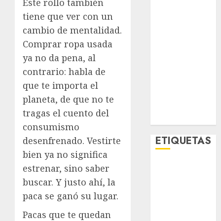
Este rollo también
Metro CDMX
tiene que ver con un
Metropoli
cambio de mentalidad.
Movilidad
Comprar ropa usada
Nacionales
Opinión
ya no da pena, al
Opinión
contrario: habla de
Tecnología
que te importa el
Videos
planeta, de que no te
MetroNoticias
tragas el cuento del
Viral
consumismo
ETIQUETAS
desenfrenado. Vestirte
bien ya no significa
estrenar, sino saber
Adrián
Rubalcava
buscar. Y justo ahí, la
paca se ganó su lugar.
Adrián
Rubalcava
Pacas que te quedan
Suárez