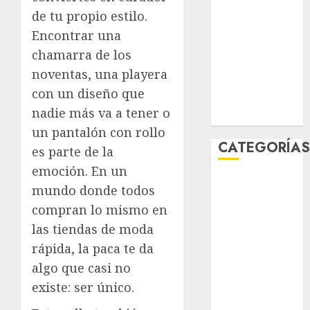
enero 2026
de tu propio estilo.
diciembre
Encontrar una
2025
chamarra de los
noviembre
noventas, una playera
2025
con un diseño que
marzo 2020
nadie más va a tener o
enero 2020
un pantalón con rollo
CATEGORÍA
es parte de la
emoción. En un
Al Momento
mundo donde todos
Cultura
compran lo mismo en
Deportes
las tiendas de moda
El Rincón del
rápida, la paca te da
Opinólogo
algo que casi no
Espectáculos
Lifestyle
existe: ser único.
Lo Urbano