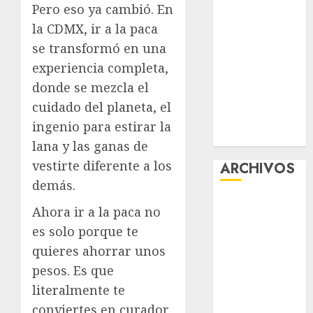
Pero eso ya cambió. En
“Ajolotes en el
la CDMX, ir a la paca
Corazón”
se transformó en una
Aumentan
experiencia completa,
multas de
tránsito en
donde se mezcla el
CDMX por
cuidado del planeta, el
ajuste de la
ingenio para estirar la
UMA
lana y las ganas de
vestirte diferente a los
ARCHIVOS
demás.
agosto 2026
Ahora ir a la paca no
julio 2026
es solo porque te
junio 2026
quieres ahorrar unos
mayo 2026
pesos. Es que
abril 2026
literalmente te
marzo 2026
febrero 2026
conviertes en curador