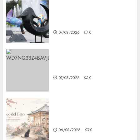
Plaza Tlaxcoaque se convierte
en el hábitat de la exposición
“Ajolotes en el Corazón”
07/08/2026
0
Aumentan multas de tránsito
en CDMX por ajuste de la UMA
07/08/2026
0
¿Amante de los michis?
Lánzate al Museo del Gato en
CDMX
06/08/2026
0