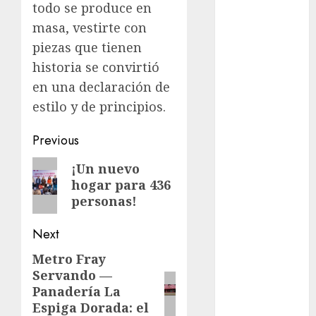
todo se produce en
Al momento
masa, vestirte con
piezas que tienen
almomento
historia se convirtió
Arte
en una declaración de
estilo y de principios.​​​​​​​​​​​​​​​​
Business
Post
Previous
CDMX
navigation
Previous
¡Un nuevo
cine
hogar para 436
post:
personas!
cinema
Next
Clara
Brugada
Metro Fray
Next
Servando —
Claudia
post:
Sheinbaum
Panadería La
Espiga Dorada: el