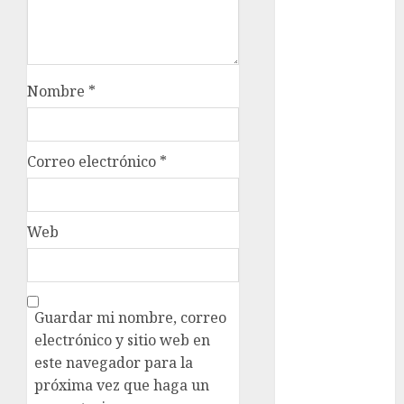
admisión
UNAM
Futbol
Nombre
*
Gobierno
de mexico
health
Correo electrónico
*
Lluvias
Línea 2
Web
Met
metro
Guardar mi nombre, correo
electrónico y sitio web en
metro
CDMX
este navegador para la
próxima vez que haga un
Metrópoli