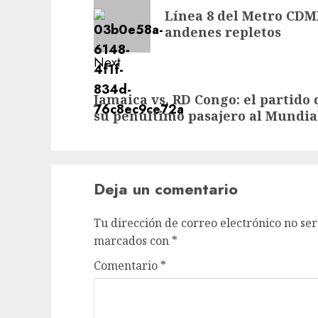
navigation
Previous
Línea 8 del Metro CDMX
post:
andenes repletos
Next
Next
Jamaica vs. RD Congo: el partido
post:
su penúltimo pasajero al Mundia
Deja un comentario
Tu dirección de correo electrónico no ser
marcados con
*
Comentario
*