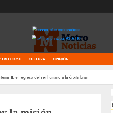
ETRO CDMX
CULTURA
OPINIÓN
emis II: el regreso del ser humano a la órbita lunar
y la misión