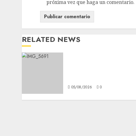
próxima vez que haga un comentario.
RELATED NEWS
CDMX reforzará
protección del patrimonio
familiar; anuncian nuevas
acciones contra el despojo
05/08/2026
0