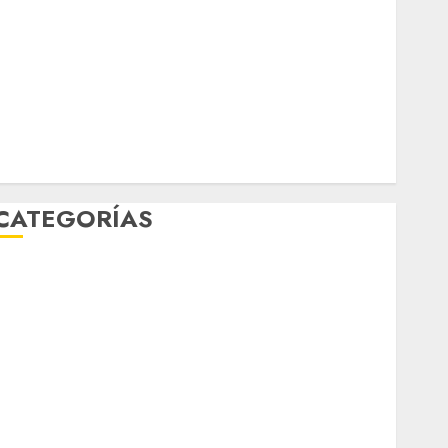
marzo 2026
febrero 2026
enero 2026
diciembre 2025
noviembre 2025
marzo 2020
enero 2020
CATEGORÍAS
Al Momento
Cultura
Deportes
El Rincón del Opinólogo
Espectáculos
ifestyle
Lo Urbano
Metro CDMX