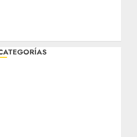
Música
nacionales
opinión
Partido Verde
salud
sport
STC
travel
UNAM
world
Zócalo
CATEGORÍAS
Al Momento
Cultura
Deportes
El Rincón del Opinólogo
Espectáculos
ifestyle
Lo Urbano
Metro CDMX
Metropoli
Movilidad