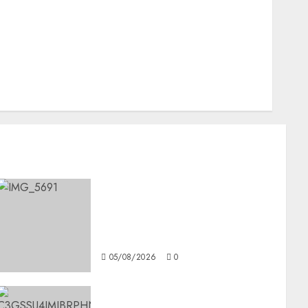
Nacionales
Opinión
Opinión
Tecnología
Videos MetroNoticias
Viral
CDMX reforzará protección
del patrimonio familiar;
anuncian nuevas acciones
contra el despojo
05/08/2026
0