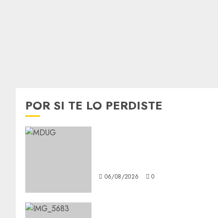
POR SI TE LO PERDISTE
¿Amante de los michis?
Lánzate al Museo del Gato en
CDMX
06/08/2026
0
Diagnóstico oportuno y