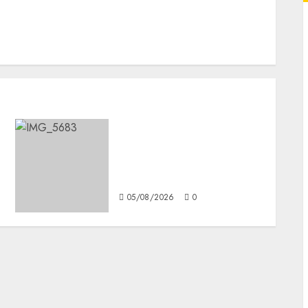
Diagnóstico oportuno y
prevención, ejes para
mejorar la salud de los
mexicanos
05/08/2026
0