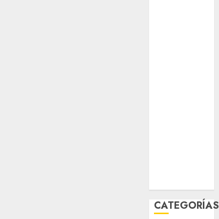
opinión
Partido
Verde
salud
sport
STC
travel
UNAM
world
Zócalo
CATEGORÍA