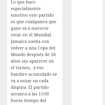
Lo que hace
Clara
Brugada
especialmente
emotivo este partido
Claudia
Sheinbaum
es que cualquiera que
gane va a merecer
Clima
estar en el Mundial.
Conciertos
Jamaica sueña con
volver a una Copa del
conciertos
gratis
Mundo después de 28
años sin aparecer en
Congreso
CDMX
el torneo,
y ese
hambre acumulado se
cultura
va a notar en cada
disputa. El partido
cultura
CDMX
arranca a las 15:00
horas tiempo del
deportes