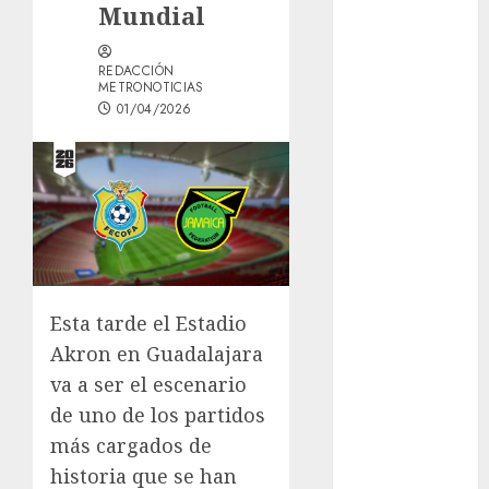
Mundial
1xBet APK
Free: Steps
REDACCIÓN
and Methods
METRONOTICIAS
Casino Online
01/04/2026
Android
Security
Guide:
Licensing,
Data
Protection &
Safe Play for
US Players
Esta tarde el Estadio
Girls Only Fan
Akron en Guadalajara
Sign-Up
va a ser el escenario
Guide: Secure,
de uno de los partidos
Simple
más cargados de
Registration
historia que se han
Steps for a