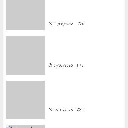
Secure, Simple Registration
Steps for a Premium
Experience
08/08/2026
0
Glücksspiel Österreich –
Schritte und Methoden für
Einsteiger
07/08/2026
0
Best OnlyFans Woman Guide:
Premium Content, Privacy &
Mobile Access
07/08/2026
0