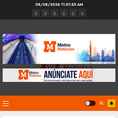
Skip
08/08/2026
11:01:56 AM
to
Entrevistas
Espectáculos
Movilidad
Metro
Cultura
Opinión
content
CDMX
Primary
Menu