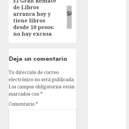
El Gran Remate
Next
metro
de Libros
post:
arranca hoy y
metro
tiene libros
CDMX
desde 10 pesos:
Metrópoli
no hay excusa
movilidad
Deja un comentario
Movilidad
CDMX
Tu dirección de correo
mundial
electrónico no será publicada.
2026
Los campos obligatorios están
México
marcados con
*
Comentario
*
Música
nacionales