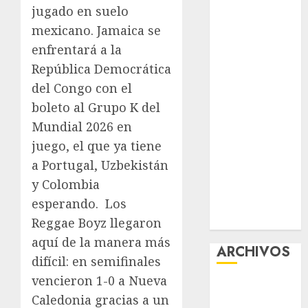
jugado en suelo
Premium
mexicano. Jamaica se
Experience
Glücksspiel
enfrentará a la
Österreich –
República Democrática
Schritte und
del Congo con el
Methoden für
boleto al Grupo K del
Einsteiger
Mundial 2026 en
Best OnlyFans
juego, el que ya tiene
Woman Guide:
a Portugal, Uzbekistán
Premium
y Colombia
Content,
esperando.
Los
Privacy &
Mobile Access
Reggae Boyz llegaron
aquí de la manera más
ARCHIVOS
difícil: en semifinales
vencieron 1-0 a Nueva
agosto 2026
Caledonia gracias a un
julio 2026