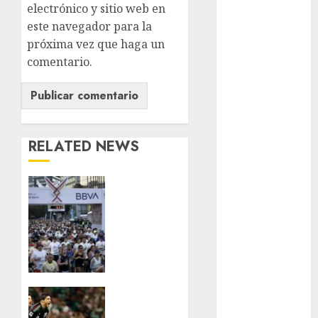
electrónico y sitio web en
Adrián
este navegador para la
Rubalcava
próxima vez que haga un
Adrián
comentario.
Rubalcava
Suárez
Al momento
almomento
RELATED NEWS
Arte
Gobierno
CDMX
Business
amplia
registro
CDMX
gratis
para el
cine
Medio
Maratón
¿Qué
cinema
sigue