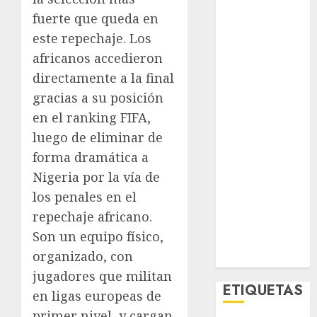
El Rincón del
fuerte que queda en
Opinólogo
este repechaje. Los
Espectáculos
africanos accedieron
Lifestyle
directamente a la final
Lo Urbano
gracias a su posición
Metro CDMX
Metropoli
en el ranking FIFA,
Movilidad
luego de eliminar de
Nacionales
forma dramática a
Opinión
Nigeria por la vía de
Opinión
los penales en el
Tecnología
repechaje africano.
Videos
Son un equipo físico,
MetroNoticias
organizado, con
Viral
jugadores que militan
ETIQUETAS
en ligas europeas de
primer nivel, y cargan