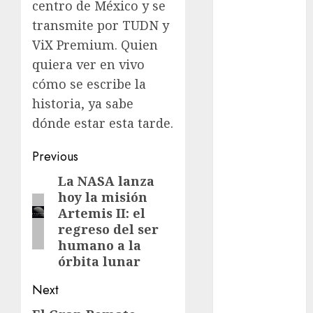
centro de México y se
Edomex
transmite por TUDN y
ViX Premium. Quien
espectáculos
quiera ver en vivo
examen de
cómo se escribe la
admisión
UNAM
historia, ya sabe
dónde estar esta tarde.
Futbol
Post
Previous
Gobierno
de mexico
navigation
La NASA lanza
Previous
hoy la misión
post:
health
Artemis II: el
regreso del ser
Lluvias
humano a la
órbita lunar
Línea 2
Next
Met