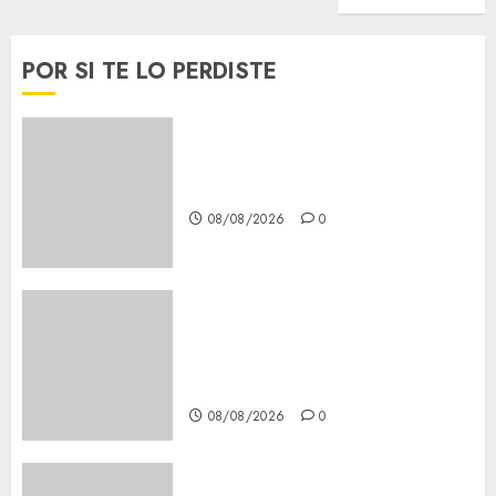
POR SI TE LO PERDISTE
Download 1xBet APK Free:
Steps and Methods
08/08/2026
0
Casino Online Android
Security Guide: Licensing,
Data Protection & Safe Play
for US Players
08/08/2026
0
Girls Only Fan Sign-Up Guide: