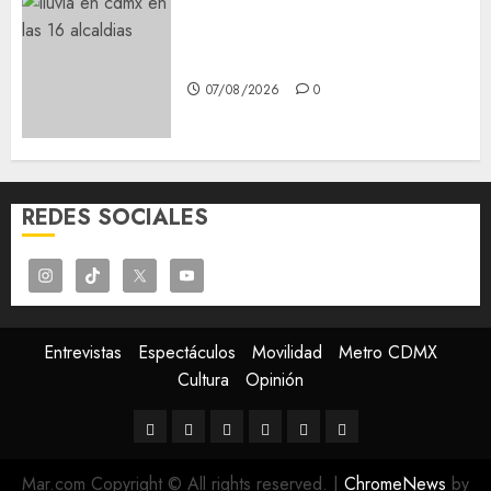
¡Agárrate! Ya viene el agua en
CDMX
07/08/2026
0
REDES SOCIALES
Entrevistas
Espectáculos
Movilidad
Metro CDMX
Cultura
Opinión
Entrevistas
Espectáculos
Movilidad
Metro
Cultura
Opinión
CDMX
Mar.com Copyright © All rights reserved.
|
ChromeNews
by