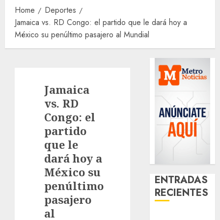
Home
Deportes
Jamaica vs. RD Congo: el partido que le dará hoy a
México su penúltimo pasajero al Mundial
Jamaica
vs. RD
Congo: el
partido
que le
dará hoy a
México su
ENTRADAS
penúltimo
RECIENTES
pasajero
al
Download