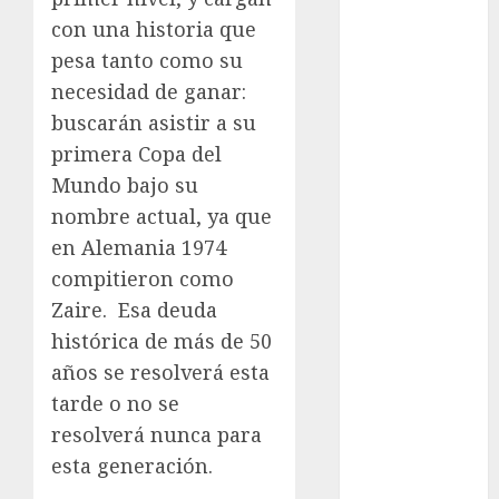
Adrián
con una historia que
Rubalcava
pesa tanto como su
Adrián
necesidad de ganar:
Rubalcava
buscarán asistir a su
Suárez
primera Copa del
Al momento
Mundo bajo su
nombre actual, ya que
almomento
en Alemania 1974
Arte
compitieron como
Zaire.
Esa deuda
Business
histórica de más de 50
CDMX
años se resolverá esta
tarde o no se
cine
resolverá nunca para
cinema
esta generación.