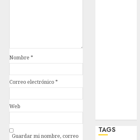
opinión
Partido
Verde
salud
sport
Nombre
*
STC
travel
Correo electrónico
*
UNAM
world
Web
Zócalo
TAGS
Guardar mi nombre, correo