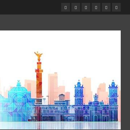
Entrevistas
Espectáculos
Movilidad
Metro
Cultura
Opinió
CDMX