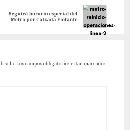
Seguirá horario especial del
Previous
Next
Metro por Calzada Flotante
post:
post:
licada.
Los campos obligatorios están marcados