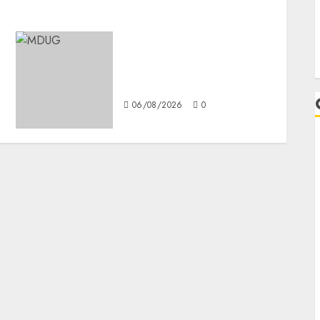
¿Amante de los michis?
Lánzate al Museo del Gato
en CDMX
06/08/2026
0
L