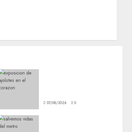
Opinión
Opinión
Tecnología
Videos MetroNoticias
Viral
Plaza Tlaxcoaque se
convierte en el hábitat de la
exposición “Ajolotes en el
Corazón”
07/08/2026
0
Metro CDMX comparte
experiencias del programa