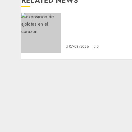
RELATED NEWS
Plaza Tlaxcoaque se
convierte en el hábitat de
la exposición “Ajolotes en
el Corazón”
07/08/2026
0