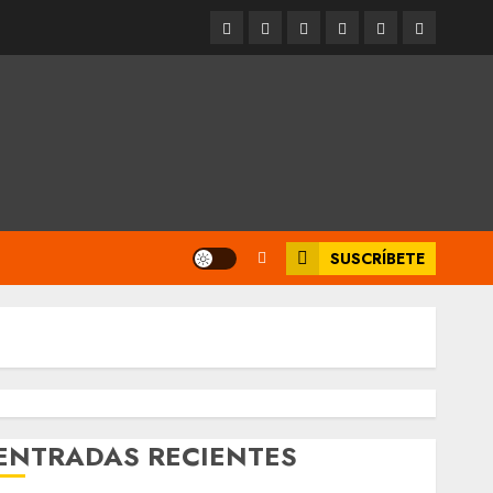
Entrevistas
Espectáculos
Movilidad
Metro
Cultura
Opinión
CDMX
SUSCRÍBETE
ENTRADAS RECIENTES