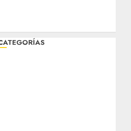
mundial 2026
México
Música
nacionales
opinión
Partido Verde
salud
sport
STC
travel
UNAM
world
Zócalo
CATEGORÍAS
Al Momento
Cultura
Deportes
El Rincón del Opinólogo
Espectáculos
ifestyle
Lo Urbano
Metro CDMX
Metropoli
Movilidad
Nacionales