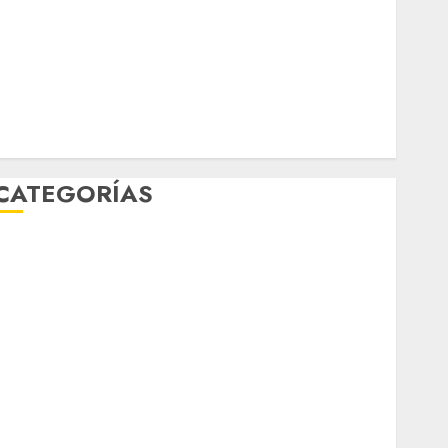
febrero 2026
enero 2026
diciembre 2025
noviembre 2025
marzo 2020
enero 2020
CATEGORÍAS
Al Momento
Cultura
Deportes
El Rincón del Opinólogo
Espectáculos
ifestyle
Lo Urbano
Metro CDMX
Metropoli