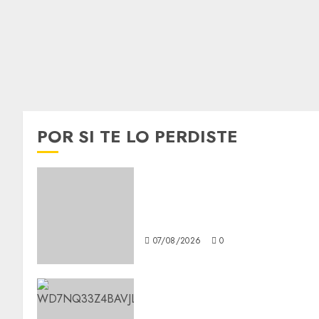
POR SI TE LO PERDISTE
Best OnlyFans Woman Guide:
Premium Content, Privacy &
Mobile Access
07/08/2026
0
Aumentan multas de tránsito
en CDMX por ajuste de la