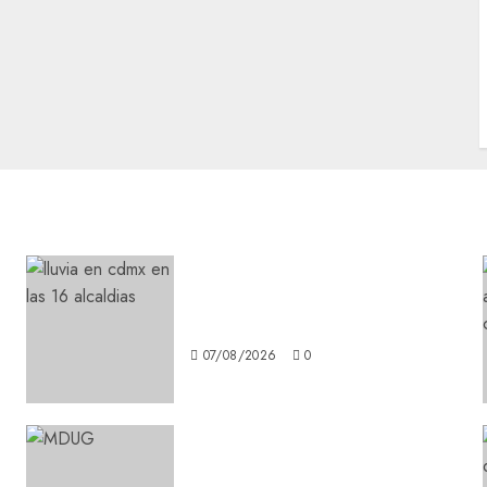
¡Agárrate! Ya viene el agua
en CDMX
07/08/2026
0
¿Amante de los michis?
Lánzate al Museo del Gato en