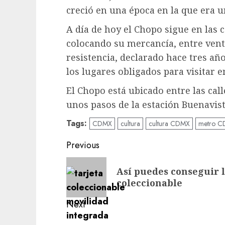
creció en una época en la que era 
A día de hoy el Chopo sigue en las 
colocando su mercancía, entre ven
resistencia, declarado hace tres a
los lugares obligados para visitar 
El Chopo está ubicado entre las call
unos pasos de la estación Buenavist
Tags:
CDMX
cultura
cultura CDMX
metro 
Post
Previous
navigation
Previous
Así puedes conseguir l
post:
coleccionable
Next
Next