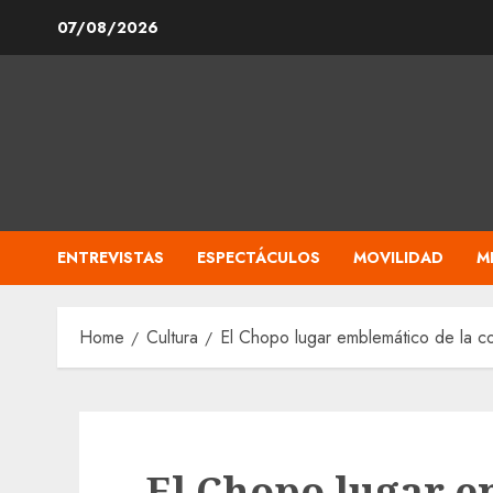
Skip
07/08/2026
to
content
ENTREVISTAS
ESPECTÁCULOS
MOVILIDAD
M
Home
Cultura
El Chopo lugar emblemático de la con
El Chopo lugar e