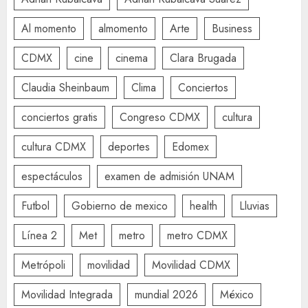
Al momento
almomento
Arte
Business
CDMX
cine
cinema
Clara Brugada
Claudia Sheinbaum
Clima
Conciertos
conciertos gratis
Congreso CDMX
cultura
cultura CDMX
deportes
Edomex
espectáculos
examen de admisión UNAM
Futbol
Gobierno de mexico
health
Lluvias
Línea 2
Met
metro
metro CDMX
Metrópoli
movilidad
Movilidad CDMX
Movilidad Integrada
mundial 2026
México