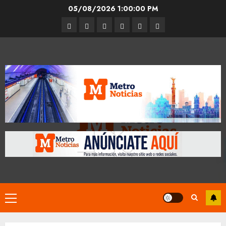
Skip
05/08/2026
1:00:01 PM
to
Entrevistas
Espectáculos
Movilidad
Metro
Cultura
Opinión
content
CDMX
Primary
Menu