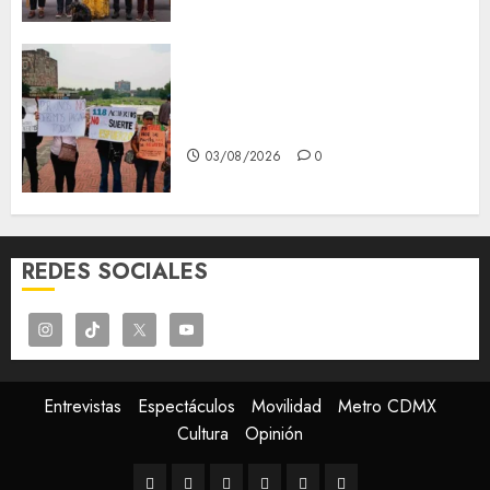
Aspirantes de la UNAM se
oponen al examen de control,
se manifiestan en Rectoría
03/08/2026
0
REDES SOCIALES
Entrevistas
Espectáculos
Movilidad
Metro CDMX
Cultura
Opinión
Entrevistas
Espectáculos
Movilidad
Metro
Cultura
Opinión