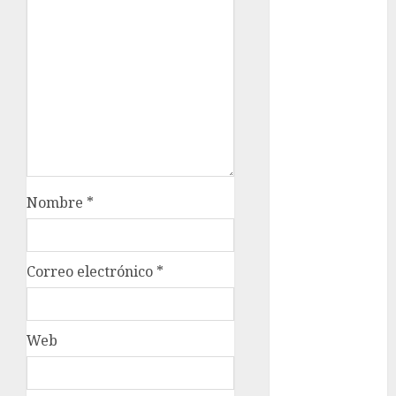
cinema
Ciudad de
México
Clara
Brugada
Claudia
Sheinbaum
Nombre
*
Clima
Conciertos
Correo electrónico
*
conciertos
gratis
Congreso
Web
CDMX
cultura