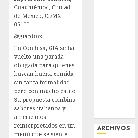
nuevas
Cuauhtémoc, Ciudad
acciones
de México, CDMX
contra el
06100
despojo
@giacdmx_
Diagnóstico
oportuno y
En Condesa, GIA se ha
prevención,
vuelto una parada
ejes para
obligada para quienes
mejorar la
buscan buena comida
salud de los
sin tanta formalidad,
mexicanos
pero con mucho estilo.
Clara Brugada
anuncia las
Su propuesta combina
líneas 4, 5 y 6
sabores italianos y
del Cablebús
americanos,
reinterpretados en un
ARCHIVOS
menú que se siente