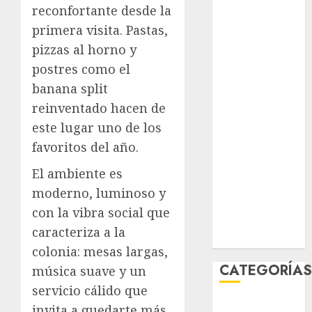
reconfortante desde la
agosto 2026
primera visita. Pastas,
julio 2026
junio 2026
pizzas al horno y
mayo 2026
postres como el
abril 2026
banana split
marzo 2026
reinventado hacen de
febrero 2026
este lugar uno de los
enero 2026
favoritos del año.
diciembre
2025
El ambiente es
noviembre
moderno, luminoso y
2025
con la vibra social que
marzo 2020
caracteriza a la
enero 2020
colonia: mesas largas,
CATEGORÍA
música suave y un
servicio cálido que
Al Momento
invita a quedarte más