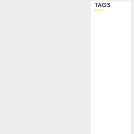
TAGS
Adrián
Rubalcava
Adrián
Rubalcava
Suárez
Al momento
almomento
Arte
Bellas Artes
Business
CDMX