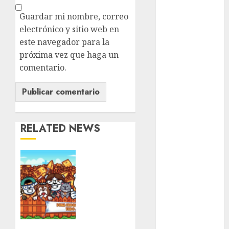
Guardar mi nombre, correo
cultura
CDMX
electrónico y sitio web en
este navegador para la
Cultura en
próxima vez que haga un
el Metro
comentario.
deportes
Edomex
espectáculos
RELATED NEWS
health
Ya
Lluvias
viene
una
Línea 2
nueva
edición
Met
del
Croquetón