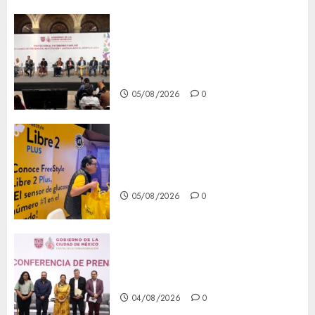
CDMX reforzará protección
del patrimonio familiar;
anuncian nuevas acciones
contra el despojo
05/08/2026
0
Diagnóstico oportuno y
prevención, ejes para mejorar
la salud de los mexicanos
05/08/2026
0
Clara Brugada anuncia las
líneas 4, 5 y 6 del Cablebús
04/08/2026
0