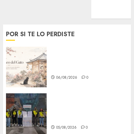
MetroNoticias
Viral
POR SI TE LO PERDISTE
¿Amante de los michis?
Lánzate al Museo del Gato en
CDMX
06/08/2026
0
Metro CDMX comparte
experiencias del programa
Salvemos Vidas con el Metro
de Chile
05/08/2026
0