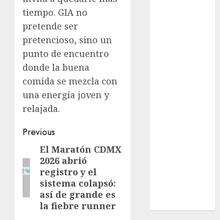
Cultura
tiempo. GIA no
Deportes
pretende ser
El Rincón del
pretencioso, sino un
Opinólogo
punto de encuentro
Espectáculos
donde la buena
Lifestyle
comida se mezcla con
Lo Urbano
Metro CDMX
una energía joven y
Metropoli
relajada.
Movilidad
Post
Nacionales
Previous
Opinión
navigation
El Maratón CDMX
Previous
Opinión
2026 abrió
post:
Tecnología
registro y el
Videos
sistema colapsó:
MetroNoticias
así de grande es
Viral
la fiebre runner