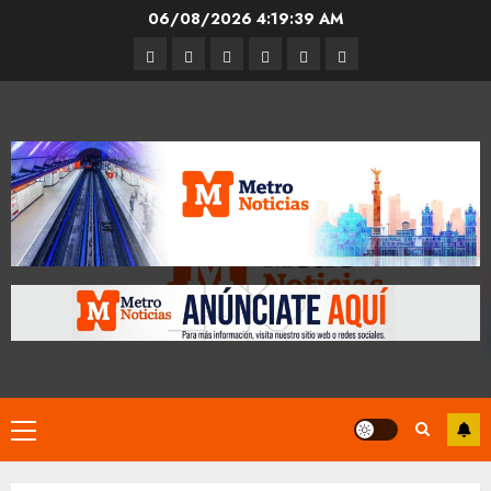
Skip
06/08/2026
4:19:39 AM
to
Entrevistas
Espectáculos
Movilidad
Metro
Cultura
Opinión
content
CDMX
Primary
Menu