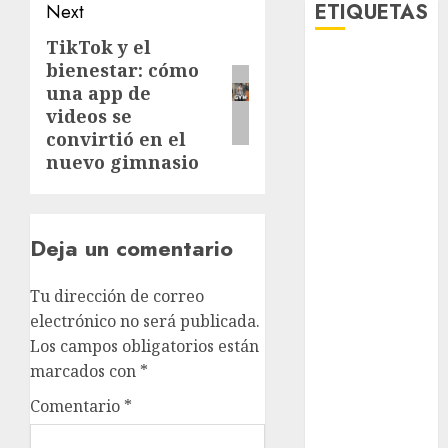
ETIQUETAS
Next
TikTok y el
Next
bienestar: cómo
Adrián
post:
Rubalcava
una app de
videos se
Adrián
convirtió en el
Rubalcava
nuevo gimnasio
Suárez
Al momento
Deja un comentario
almomento
Arte
Tu dirección de correo
electrónico no será publicada.
Bellas Artes
Los campos obligatorios están
marcados con
*
Business
Comentario
*
CDMX