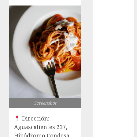
los michis?
Lánzate al
Museo del
Gato en CDMX
Metro CDMX
comparte
experiencias
del programa
Salvemos
Vidas con el
Metro de
Chile
CDMX
Screenshot
reforzará
protección del
Dirección:
patrimonio
Aguascalientes 237,
familiar;
Hipódromo Condesa,
anuncian