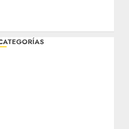
mundial 2026
México
Música
nacionales
opinión
Partido Verde
salud
sport
STC
travel
UNAM
world
Zócalo
CATEGORÍAS
Al Momento
Cultura
Deportes
El Rincón del Opinólogo
Espectáculos
ifestyle
Lo Urbano
Metro CDMX
Metropoli
Movilidad
Nacionales