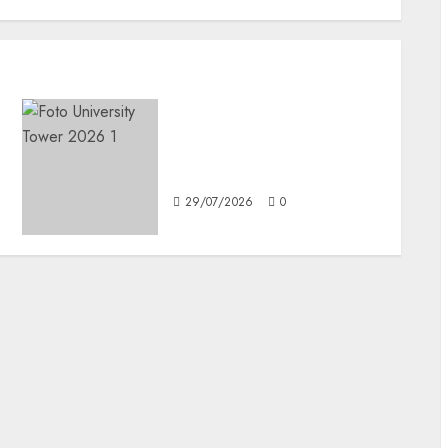
n
La vivienda vertical
transforma la forma de
vivir en CDMX
29/07/2026
0