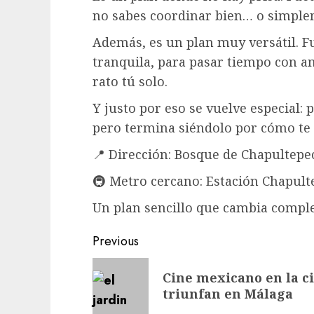
no sabes coordinar bien… o simplem
Además, es un plan muy versátil. F
tranquila, para pasar tiempo con a
rato tú solo.
Y justo por eso se vuelve especial: 
pero termina siéndolo por cómo te 
📍 Dirección: Bosque de Chapultep
🚇 Metro cercano: Estación Chapult
Un plan sencillo que cambia comple
Post
Previous
navigation
Previous
Cine mexicano en la c
post:
triunfan en Málaga