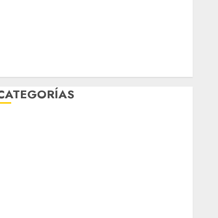
febrero 2026
enero 2026
diciembre 2025
noviembre 2025
marzo 2020
enero 2020
CATEGORÍAS
Al Momento
Cultura
Deportes
El Rincón del Opinólogo
Espectáculos
ifestyle
Lo Urbano
Metro CDMX
Metropoli