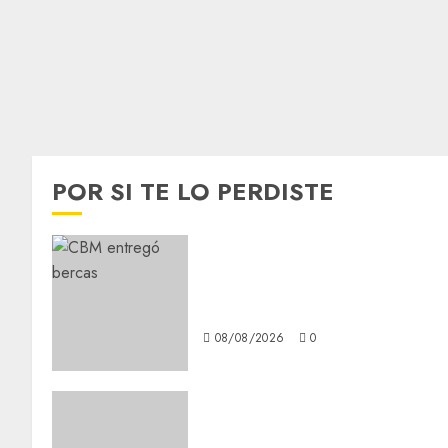
POR SI TE LO PERDISTE
Clara Brugada entregó 24 mi
becas para Uniformes y
Útiles Escolares a estudiante
08/08/2026
0
Download 1xBet APK Free: