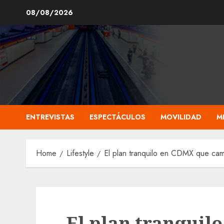
Skip
08/08/2026
to
content
ENTREVISTAS
ESPECTÁCULOS
MOVILIDAD
M
Home
Lifestyle
El plan tranquilo en CDMX que ca
El plan tranquil