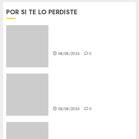
POR SI TE LO PERDISTE
Download 1xBet APK Free:
Steps and Methods
08/08/2026
0
Casino Online Android
Security Guide: Licensing,
Data Protection & Safe Play
for US Players
08/08/2026
0
Girls Only Fan Sign-Up Guide:
Secure, Simple Registration