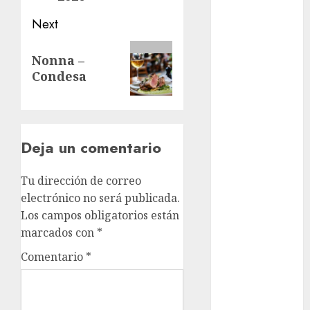
Rubalcava
Next
Adrián
Next
Rubalcava
Nonna –
Suárez
post:
Condesa
Al momento
almomento
Deja un comentario
Arte
Business
Tu dirección de correo
electrónico no será publicada.
CDMX
Los campos obligatorios están
marcados con
*
cine
Comentario
*
cinema
Clara
Brugada