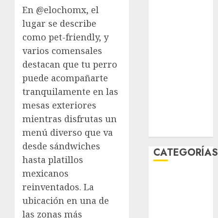
mayo 2026
En
@elochomx
, el
abril 2026
lugar se describe
marzo 2026
como pet-friendly, y
febrero 2026
varios comensales
enero 2026
destacan que
tu perro
diciembre
puede acompañarte
2025
tranquilamente en las
noviembre
mesas exteriores
2025
mientras disfrutas un
marzo 2020
enero 2020
menú diverso que va
desde sándwiches
CATEGORÍA
hasta platillos
mexicanos
Al Momento
reinventados. La
Cultura
ubicación en una de
Deportes
El Rincón del
las zonas más