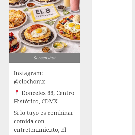
Free: Steps
and Methods
Casino Online
Android
Security
Guide:
Licensing,
Screenshot
Data
Protection &
Instagram:
Safe Play for
@elochomx
US Players
Girls Only Fan
Donceles 88, Centro
Sign-Up
Histórico, CDMX
Guide: Secure,
Simple
Si lo tuyo es combinar
Registration
comida con
Steps for a
entretenimiento,
El
Premium