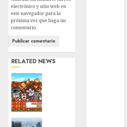
Edomex
electrónico y sitio web en
espectáculos
este navegador para la
próxima vez que haga un
examen de
comentario.
admisión
UNAM
Futbol
Gobierno
RELATED NEWS
de mexico
health
Ya
viene
Lluvias
una
nueva
Línea 2
edición
del
Met
Croquetón
con un
La
metro
mural
vivienda