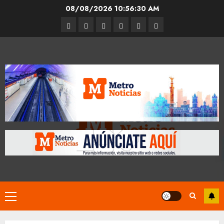
Skip
08/08/2026
10:56:31 AM
to
Entrevistas
Espectáculos
Movilidad
Metro
Cultura
Opinión
content
CDMX
Primary
Menu