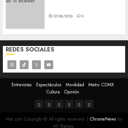
¡Agárrate! Ya viene el agua en
CDMX
07/08/2026
0
REDES SOCIALES
Entrevistas
Espectáculos
Movilidad
Metro CDMX
Cultura
Opinión
Entrevistas
Espectáculos
Movilidad
Metro
Cultura
Opinión
CDMX
Mar.com Copyright © All rights reserved.
|
ChromeNews
by
AF themes.