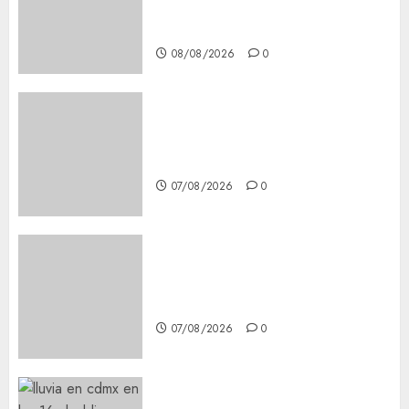
Steps for a Premium
Experience
08/08/2026
0
Glücksspiel Österreich –
Schritte und Methoden für
Einsteiger
07/08/2026
0
Best OnlyFans Woman Guide:
Premium Content, Privacy &
Mobile Access
07/08/2026
0