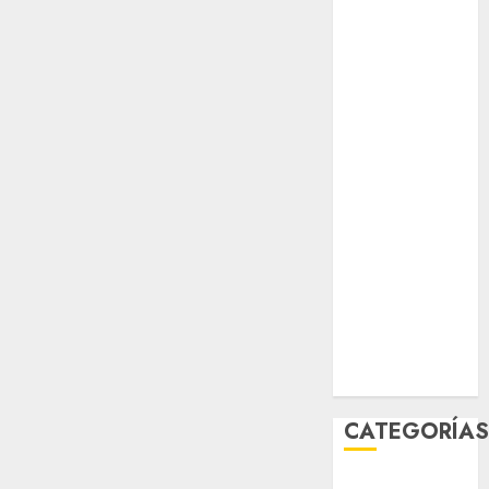
Partido
Verde
salud
sport
STC
travel
UNAM
world
Zócalo
CATEGORÍA
Al Momento