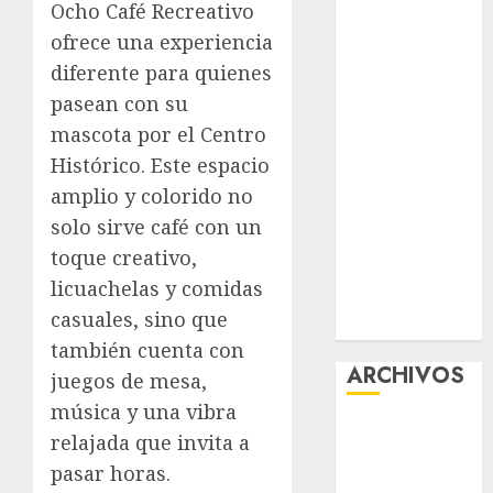
Ocho Café Recreativo
Experience
ofrece una experiencia
Glücksspiel
diferente para quienes
Österreich –
pasean con su
Schritte und
mascota por el Centro
Methoden für
Einsteiger
Histórico. Este espacio
Best OnlyFans
amplio y colorido no
Woman Guide:
solo sirve café con un
Premium
toque creativo,
Content,
licuachelas y comidas
Privacy &
casuales, sino que
Mobile Access
también cuenta con
ARCHIVOS
juegos de mesa,
música y una vibra
agosto 2026
relajada que invita a
julio 2026
pasar horas.
junio 2026