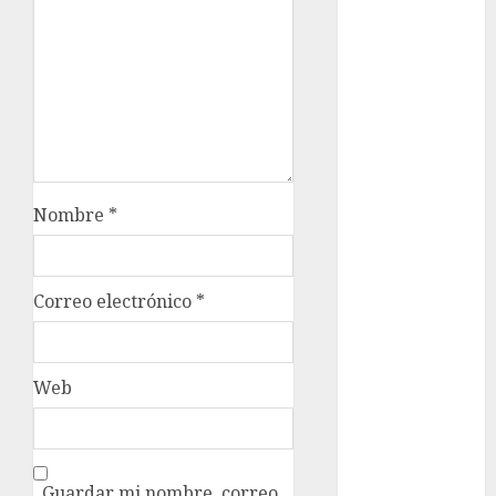
Claudia
Sheinbaum
Clima
Conciertos
conciertos
Nombre
*
gratis
Congreso
CDMX
Correo electrónico
*
cultura
cultura
Web
CDMX
deportes
Guardar mi nombre, correo