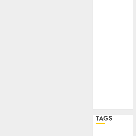
Partido
Verde
salud
sport
STC
travel
UNAM
world
Zócalo
TAGS