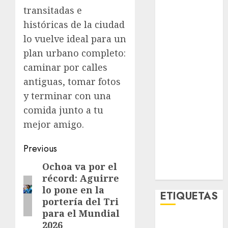
Opinólogo
transitadas e
Espectáculos
históricas de la ciudad
Lifestyle
lo vuelve ideal para un
Lo Urbano
plan urbano completo:
Metro CDMX
caminar por calles
Metropoli
antiguas, tomar fotos
Movilidad
y terminar con una
Nacionales
comida junto a tu
Opinión
Opinión
mejor amigo.
Tecnología
Post
Previous
Videos
MetroNoticias
navigation
Ochoa va por el
Previous
Viral
récord: Aguirre
post:
lo pone en la
ETIQUETAS
portería del Tri
para el Mundial
2026
Adrián