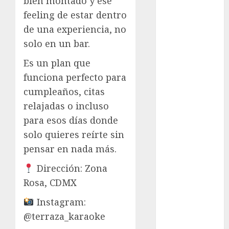
bien montado y ese
Suárez
feeling de estar dentro
Al momento
de una experiencia, no
solo en un bar.
almomento
Es un plan que
Arte
funciona perfecto para
cumpleaños, citas
Business
relajadas o incluso
CDMX
para esos días donde
solo quieres reírte sin
cine
pensar en nada más.
cinema
Dirección: Zona
Clara
Rosa, CDMX
Brugada
Instagram:
Claudia
@terraza_karaoke
Sheinbaum