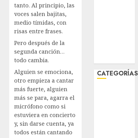
tanto. Al principio, las
febrero 2026
enero 2026
voces salen bajitas,
diciembre
medio tímidas, con
2025
risas entre frases.
noviembre
Pero después de la
2025
segunda canción…
marzo 2020
enero 2020
todo cambia.
Alguien se emociona,
CATEGORÍA
otro empieza a cantar
Al Momento
más fuerte, alguien
Cultura
más se para, agarra el
Deportes
micrófono como si
El Rincón del
estuviera en concierto
Opinólogo
y, sin darse cuenta, ya
Espectáculos
todos están cantando
Lifestyle