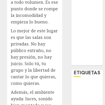
a todo volumen. Es ese
Lo Urbano
punto donde se rompe
Metro CDMX
la incomodidad y
Metropoli
Movilidad
empieza lo bueno.
Nacionales
Lo mejor de este lugar
Opinión
es que las salas son
Opinión
privadas. No hay
Tecnología
público extraño, no
Videos
MetroNoticias
hay presión, no hay
Viral
juicio. Solo tú, tu
grupo y la libertad de
ETIQUETAS
cantar lo que quieras,
como quieras.
Adrián
Rubalcava
Además, el ambiente
ayuda: luces, sonido
Adrián
Rubalcava