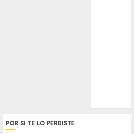
Opinólogo
Espectáculos
Lifestyle
Lo Urbano
Metro CDMX
Metropoli
Movilidad
Nacionales
Opinión
Opinión
Tecnología
Videos
MetroNoticias
Viral
POR SI TE LO PERDISTE