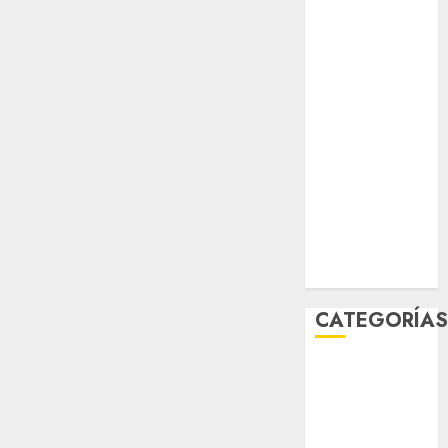
salud
sport
STC
travel
UNAM
world
Zócalo
CATEGORÍA
Al Momento
Cultura
Deportes
El Rincón del