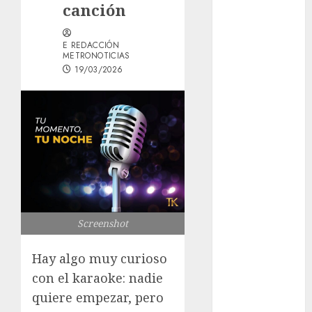
canción
GCDMX Plan
Tlaloque por
E REDACCIÓN
aguacero del
METRONOTICIAS
viernes
19/03/2026
Clara Brugada
entregó 24 mil
becas para
Uniformes y
Útiles
Escolares a
estudiantes
¡Agárrate! Ya
viene el agua
Screenshot
en CDMX
Plaza
Hay algo muy curioso
Tlaxcoaque se
con el karaoke: nadie
convierte en
quiere empezar, pero
el hábitat de