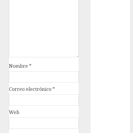
Metrópoli
movilidad
Movilidad
CDMX
mundial
2026
México
Nombre
*
Música
Correo electrónico
*
nacionales
opinión
Web
Partido
Verde