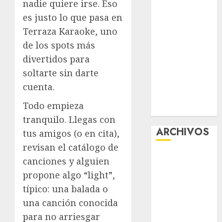
nadie quiere irse. Eso
la exposición
es justo lo que pasa en
“Ajolotes en el
Terraza Karaoke, uno
Corazón”
de los spots más
Aumentan
divertidos para
multas de
tránsito en
soltarte sin darte
CDMX por
cuenta.
ajuste de la
Todo empieza
UMA
tranquilo. Llegas con
ARCHIVOS
tus amigos (o en cita),
revisan el catálogo de
agosto 2026
canciones y alguien
julio 2026
propone algo “light”,
junio 2026
típico: una balada o
mayo 2026
una canción conocida
abril 2026
para no arriesgar
marzo 2026