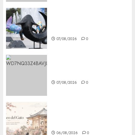
Plaza Tlaxcoaque se convierte
en el hábitat de la exposición
“Ajolotes en el Corazón”
07/08/2026
0
Aumentan multas de tránsito
en CDMX por ajuste de la UMA
07/08/2026
0
¿Amante de los michis?
Lánzate al Museo del Gato en
CDMX
06/08/2026
0