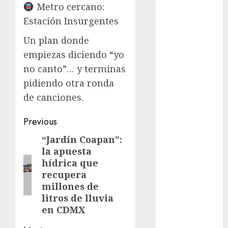
Metro cercano:
Clima
Estación Insurgentes
Conciertos
Un plan donde
empiezas diciendo “yo
conciertos
gratis
no canto”… y terminas
pidiendo otra ronda
Congreso
CDMX
de canciones.
cultura
Post
Previous
navigation
cultura
“Jardín Coapan”:
Previous
CDMX
la apuesta
post:
hídrica que
deportes
recupera
millones de
Edomex
litros de lluvia
en CDMX
espectáculos