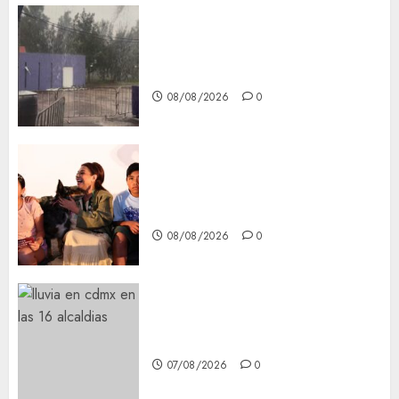
Activó el GCDMX Plan
Tlaloque por aguacero del
viernes
08/08/2026
0
Clara Brugada entregó 24 mil
becas para Uniformes y Útiles
Escolares a estudiantes
08/08/2026
0
¡Agárrate! Ya viene el agua en
CDMX
07/08/2026
0