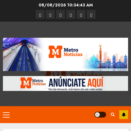
Skip
08/08/2026
10:34:44 AM
to
Entrevistas
Espectáculos
Movilidad
Metro
Cultura
Opinión
content
CDMX
Primary
Menu