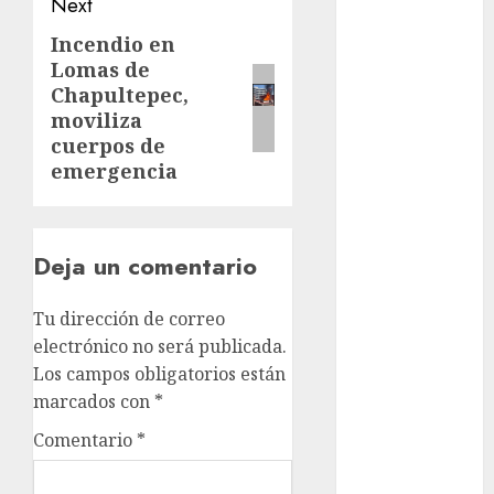
Next
examen de
admisión
Incendio en
Next
UNAM
Lomas de
post:
Chapultepec,
Futbol
moviliza
Gobierno
cuerpos de
de mexico
emergencia
health
Lluvias
Deja un comentario
Línea 2
Tu dirección de correo
electrónico no será publicada.
Met
Los campos obligatorios están
metro
marcados con
*
Comentario
*
metro
CDMX