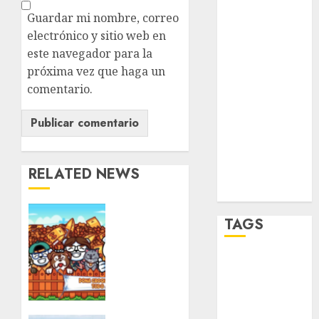
salud
Guardar mi nombre, correo
sport
electrónico y sitio web en
este navegador para la
STC
próxima vez que haga un
comentario.
travel
UNAM
world
RELATED NEWS
Zócalo
Ya
TAGS
viene
una
nueva
Adrián
edición
Rubalcava
del
Croquetón
Adrián