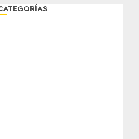
CATEGORÍAS
Al Momento
Cultura
Deportes
El Rincón del Opinólogo
Espectáculos
ifestyle
Lo Urbano
Metro CDMX
Metropoli
Movilidad
Nacionales
Opinión
Opinión
Tecnología
Videos MetroNoticias