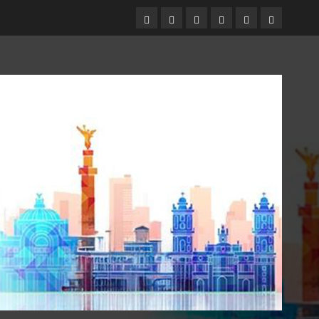
Entrevistas
Espectáculos
Movilidad
Metro
Cultura
Opinión
CDMX