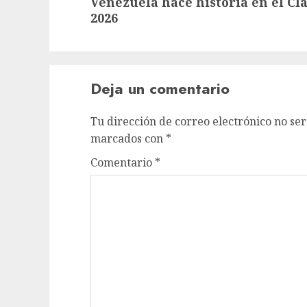
Venezuela hace historia en el Cl
post:
2026
Deja un comentario
Tu dirección de correo electrónico no ser
marcados con
*
Comentario
*