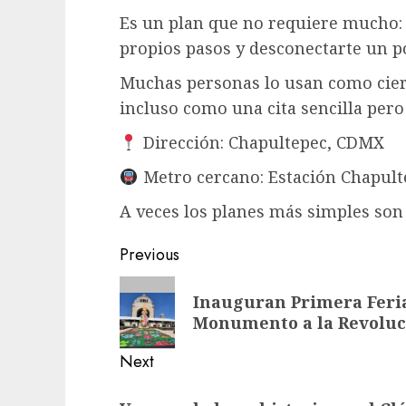
Es un plan que no requiere mucho: s
propios pasos y desconectarte un po
Muchas personas lo usan como cierr
incluso como una cita sencilla pero 
Dirección: Chapultepec, CDMX
Metro cercano: Estación Chapult
A veces los planes más simples son
Post
Previous
navigation
Previous
Inauguran Primera Feria
post:
Monumento a la Revoluc
Next
Next