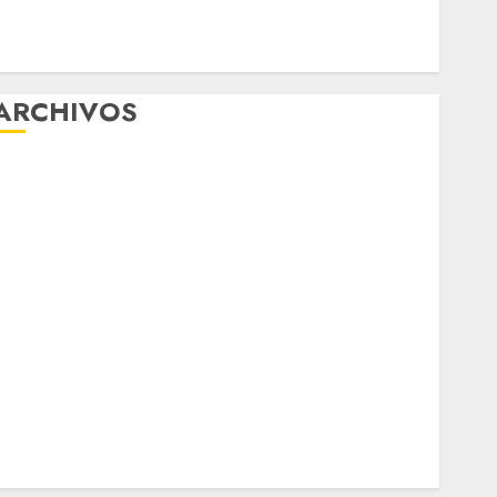
mejorar la salud de los mexicanos
Clara Brugada anuncia las líneas 4, 5 y 6 del
Cablebús
ARCHIVOS
agosto 2026
ulio 2026
junio 2026
mayo 2026
abril 2026
marzo 2026
febrero 2026
enero 2026
diciembre 2025
noviembre 2025
marzo 2020
enero 2020