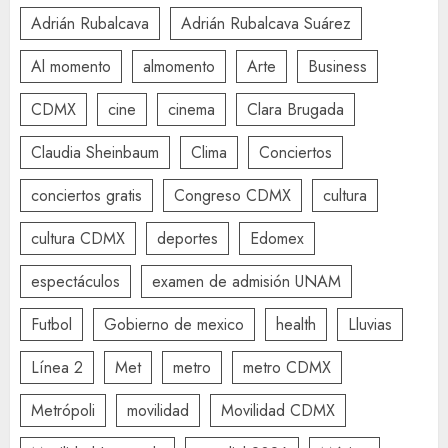
Adrián Rubalcava
Adrián Rubalcava Suárez
Al momento
almomento
Arte
Business
CDMX
cine
cinema
Clara Brugada
Claudia Sheinbaum
Clima
Conciertos
conciertos gratis
Congreso CDMX
cultura
cultura CDMX
deportes
Edomex
espectáculos
examen de admisión UNAM
Futbol
Gobierno de mexico
health
Lluvias
Línea 2
Met
metro
metro CDMX
Metrópoli
movilidad
Movilidad CDMX