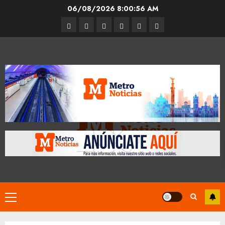
Skip
06/08/2026
8:00:57 AM
to
Entrevistas
Espectáculos
Movilidad
Metro
Cultura
Opinión
content
CDMX
Primary
Menu