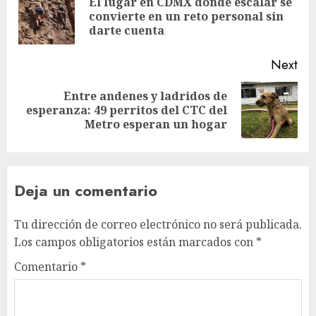
El lugar en CDMX donde escalar se
Pre
convierte en un reto personal sin
pos
darte cuenta
Next
Entre andenes y ladridos de
Next
esperanza: 49 perritos del CTC del
post:
Metro esperan un hogar
Deja un comentario
Tu dirección de correo electrónico no será publicada.
Los campos obligatorios están marcados con
*
Comentario
*