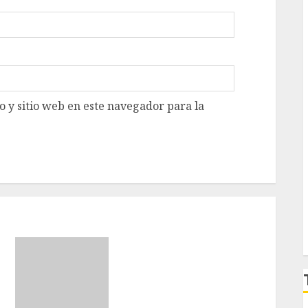
 y sitio web en este navegador para la
Girls Only Fan Sign-Up
Guide: Secure, Simple
Registration Steps for a
Premium Experience