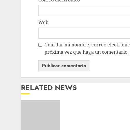
Web
Guardar mi nombre, correo electrónico
próxima vez que haga un comentario.
RELATED NEWS
Casino Online Android
Security Guide: Licensing,
Data Protection & Safe
Play for US Players