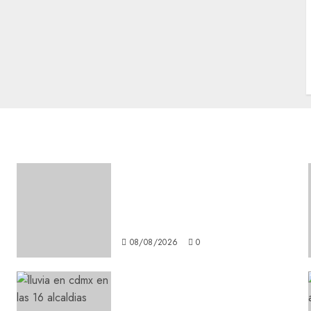
Girls Only Fan Sign-Up Guide:
Secure, Simple Registration
Steps for a Premium
Experience
08/08/2026
0
¡Agárrate! Ya viene el agua