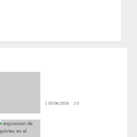
Opinión
Opinión
Tecnología
Videos MetroNoticias
Viral
Glücksspiel Österreich –
Schritte und Methoden für
Einsteiger
07/08/2026
0
Plaza Tlaxcoaque se
convierte en el hábitat de la