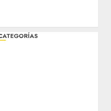
mundial 2026
México
Música
nacionales
opinión
Partido Verde
salud
sport
STC
travel
UNAM
world
Zócalo
CATEGORÍAS
Al Momento
Cultura
Deportes
El Rincón del Opinólogo
Espectáculos
ifestyle
Lo Urbano
Metro CDMX
Metropoli
Movilidad
Nacionales