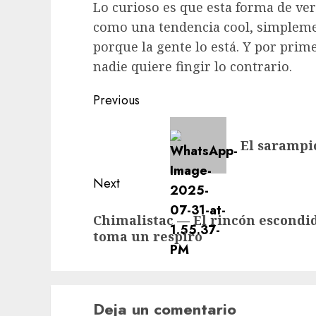
Lo curioso es que esta forma de ve
como una tendencia cool, simplemen
porque la gente lo está. Y por pri
nadie quiere fingir lo contrario.
Post
Previous
navigation
Previous
El sarampió
post:
Next
Next
Chimalistac — El rincón escondid
post:
toma un respiro
Deja un comentario