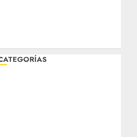
febrero 2026
enero 2026
diciembre 2025
noviembre 2025
marzo 2020
enero 2020
CATEGORÍAS
Al Momento
Cultura
Deportes
El Rincón del Opinólogo
Espectáculos
ifestyle
Lo Urbano
Metro CDMX
Metropoli