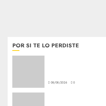
POR SI TE LO PERDISTE
Casino Online Android
Security Guide: Licensing,
Data Protection & Safe Play
for US Players
08/08/2026
0
Best OnlyFans Woman Guide:
Premium Content, Privacy &