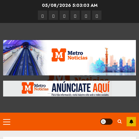
Skip
05/08/2026
5:03:04 AM
to
Entrevistas
Espectáculos
Movilidad
Metro
Cultura
Opinión
content
CDMX
Primary
Menu