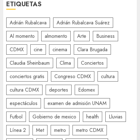
ETIQUETAS
Adrián Rubalcava
Adrián Rubalcava Suárez
Al momento
almomento
Arte
Business
CDMX
cine
cinema
Clara Brugada
Claudia Sheinbaum
Clima
Conciertos
conciertos gratis
Congreso CDMX
cultura
cultura CDMX
deportes
Edomex
espectáculos
examen de admisión UNAM
Futbol
Gobierno de mexico
health
Lluvias
Línea 2
Met
metro
metro CDMX