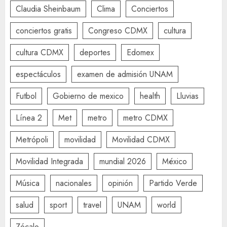
Claudia Sheinbaum
Clima
Conciertos
conciertos gratis
Congreso CDMX
cultura
cultura CDMX
deportes
Edomex
espectáculos
examen de admisión UNAM
Futbol
Gobierno de mexico
health
Lluvias
Línea 2
Met
metro
metro CDMX
Metrópoli
movilidad
Movilidad CDMX
Movilidad Integrada
mundial 2026
México
Música
nacionales
opinión
Partido Verde
salud
sport
travel
UNAM
world
Zócalo