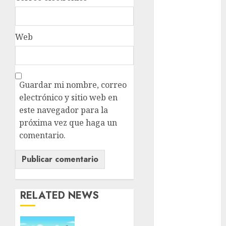
admisión
UNAM
Futbol
Web
Gobierno
de mexico
health
Guardar mi nombre, correo
electrónico y sitio web en
Lluvias
este navegador para la
próxima vez que haga un
Línea 2
comentario.
Met
metro
metro
RELATED NEWS
CDMX
Metrópoli
Ya