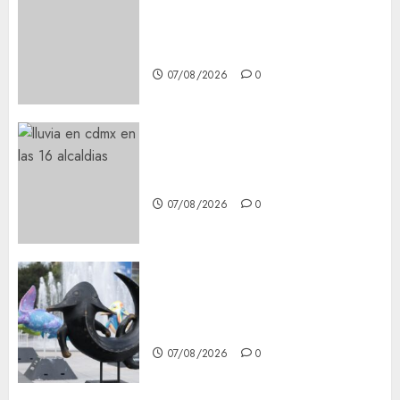
Best OnlyFans Woman Guide:
Premium Content, Privacy &
Mobile Access
07/08/2026
0
¡Agárrate! Ya viene el agua en
CDMX
07/08/2026
0
Plaza Tlaxcoaque se convierte
en el hábitat de la exposición
“Ajolotes en el Corazón”
07/08/2026
0