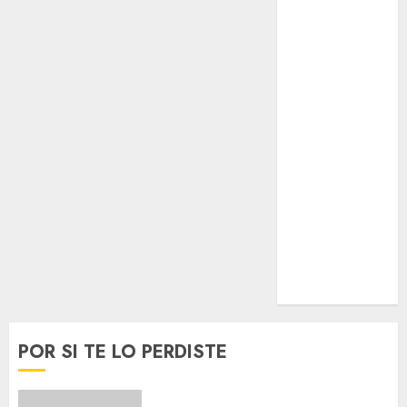
Espectáculos
Lifestyle
Lo Urbano
Metro CDMX
Metropoli
Movilidad
Nacionales
Opinión
Opinión
Tecnología
Videos
MetroNoticias
Viral
POR SI TE LO PERDISTE