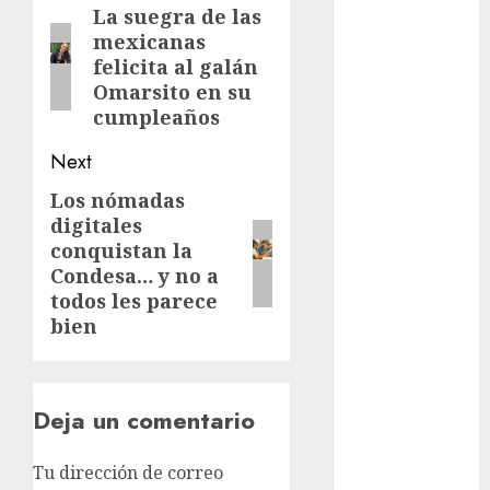
navigation
La suegra de las
Previous
Al momento
mexicanas
post:
felicita al galán
almomento
Omarsito en su
cumpleaños
Arte
Next
Business
Los nómadas
Next
CDMX
digitales
post:
conquistan la
cine
Condesa… y no a
todos les parece
cinema
bien
Clara
Brugada
Deja un comentario
Claudia
Sheinbaum
Tu dirección de correo