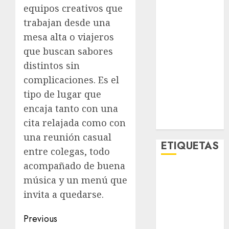
equipos creativos que
Metro CDMX
Metropoli
trabajan desde una
Movilidad
mesa alta o viajeros
Nacionales
que buscan sabores
Opinión
distintos sin
Opinión
complicaciones. Es el
Tecnología
tipo de lugar que
Videos
encaja tanto con una
MetroNoticias
cita relajada como con
Viral
una reunión casual
ETIQUETAS
entre colegas, todo
acompañado de buena
Adrián
música y un menú que
Rubalcava
invita a quedarse.
Adrián
Rubalcava
Post
Previous
Suárez