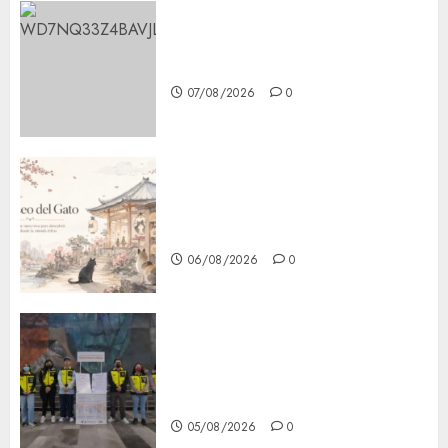
Aumentan multas de tránsito
en CDMX por ajuste de la UMA
07/08/2026
0
¿Amante de los michis?
Lánzate al Museo del Gato en
CDMX
06/08/2026
0
Metro CDMX comparte
experiencias del programa
Salvemos Vidas con el Metro
de Chile
05/08/2026
0