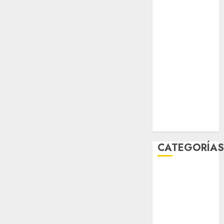
sport
STC
travel
UNAM
world
Zócalo
CATEGORÍA
Al Momento
Cultura
Deportes
El Rincón del
Opinólogo