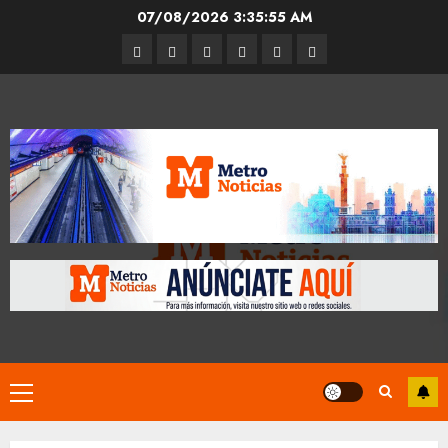
Skip
07/08/2026
3:35:56 AM
to
Entrevistas
Espectáculos
Movilidad
Metro
Cultura
Opinión
content
CDMX
Primary
Menu