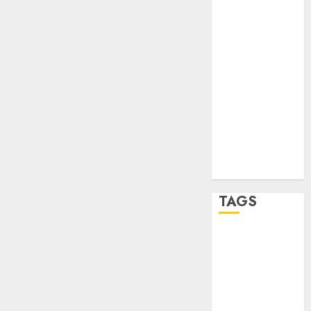
sport
STC
travel
UNAM
world
Zócalo
TAGS
Adrián
Rubalcava
Adrián
Rubalcava
Suárez