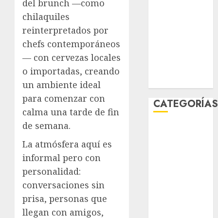
del brunch —como
enero 2026
chilaquiles
diciembre
reinterpretados por
2025
chefs contemporáneos
noviembre
— con cervezas locales
2025
marzo 2020
o importadas, creando
enero 2020
un ambiente ideal
para comenzar con
CATEGORÍA
calma una tarde de fin
de semana.
Al Momento
Cultura
La atmósfera aquí es
Deportes
informal pero con
El Rincón del
personalidad:
Opinólogo
conversaciones sin
Espectáculos
prisa, personas que
Lifestyle
llegan con amigos,
Lo Urbano