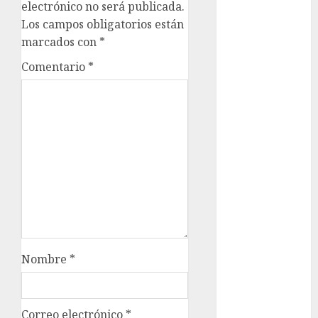
Clima
electrónico no será publicada.
Los campos obligatorios están
Conciertos
marcados con
*
conciertos
Comentario
*
gratis
Congreso
CDMX
cultura
cultura
CDMX
deportes
Edomex
Nombre
*
espectáculos
examen de
Correo electrónico
*