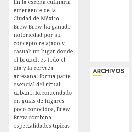
En la escena culinaria
CDMX por
emergente de la
ajuste de la
Ciudad de México,
UMA
Brew Brew
ha ganado
¿Amante de
notoriedad por su
los michis?
concepto relajado y
Lánzate al
Museo del
casual: un lugar donde
Gato en CDMX
el brunch es todo el
día y la cerveza
ARCHIVOS
artesanal forma parte
esencial del ritual
agosto 2026
urbano. Recomendado
julio 2026
en guías de lugares
junio 2026
mayo 2026
poco conocidos, Brew
abril 2026
Brew combina
marzo 2026
especialidades típicas
febrero 2026