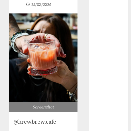
25/02/2026
Woman Guide:
Premium
Content,
Privacy &
Mobile Access
¡Agárrate! Ya
viene el agua
en CDMX
Plaza
Tlaxcoaque se
convierte en
el hábitat de
la exposición
“Ajolotes en el
Screenshot
Corazón”
Aumentan
@brewbrew.cafe
multas de
tránsito en