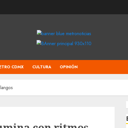
ETRO CDMX
CULTURA
OPINIÓN
ilangos
lumina con ritmos