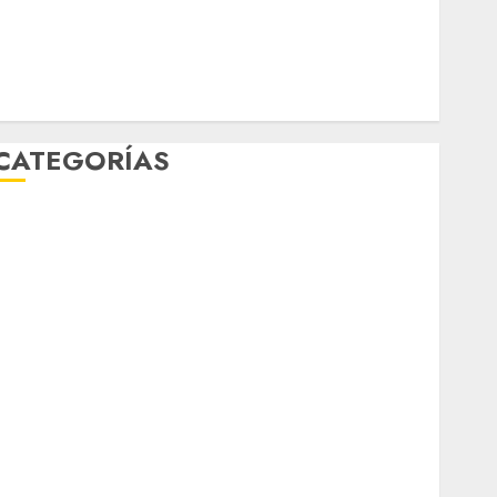
mundial 2026
México
Música
nacionales
opinión
Partido Verde
salud
sport
STC
travel
UNAM
world
Zócalo
CATEGORÍAS
Al Momento
Cultura
Deportes
El Rincón del Opinólogo
Espectáculos
ifestyle
Lo Urbano
Metro CDMX
Metropoli
Movilidad
Nacionales