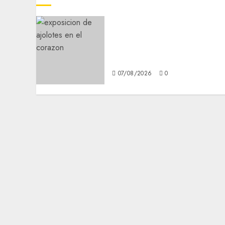
Plaza Tlaxcoaque se
convierte en el hábitat de
la exposición “Ajolotes en
el Corazón”
07/08/2026
0