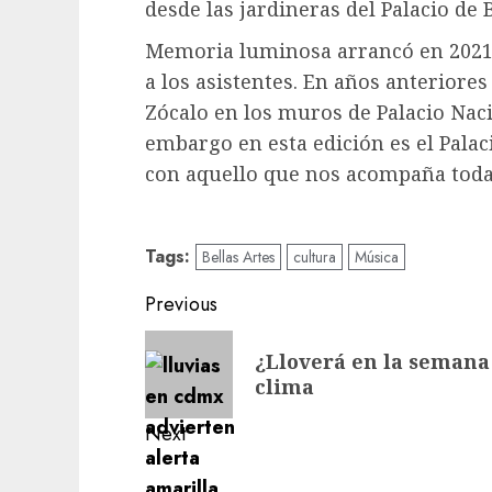
desde las jardineras del Palacio de 
Memoria luminosa arrancó en 2021
a los asistentes. En años anteriores
Zócalo en los muros de Palacio Naci
embargo en esta edición es el Palac
con aquello que nos acompaña toda 
Tags:
Bellas Artes
cultura
Música
Post
Previous
navigation
Previous
¿Lloverá en la semana
post:
clima
Next
Next