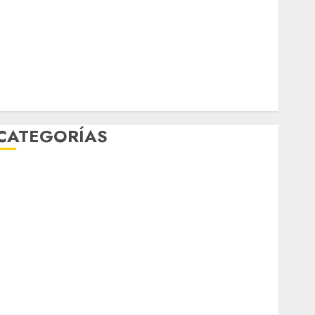
febrero 2026
enero 2026
diciembre 2025
noviembre 2025
marzo 2020
enero 2020
CATEGORÍAS
Al Momento
Cultura
Deportes
El Rincón del Opinólogo
Espectáculos
ifestyle
Lo Urbano
Metro CDMX
Metropoli