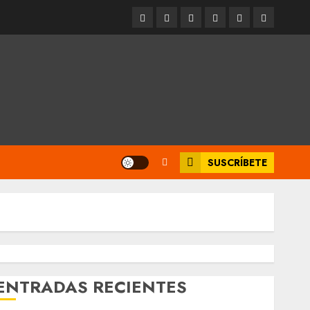
Entrevistas
Espectáculos
Movilidad
Metro
Cultura
Opinión
CDMX
SUSCRÍBETE
ENTRADAS RECIENTES