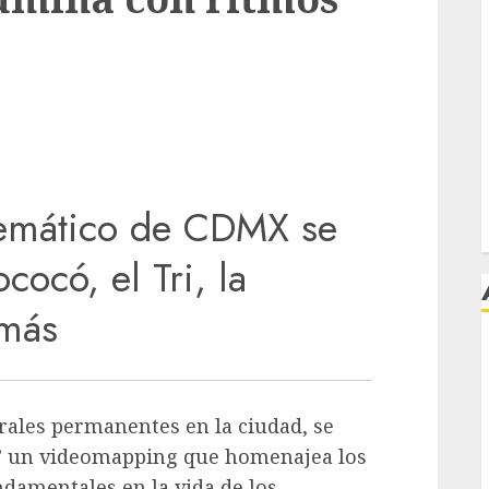
lemático de CDMX se
ococ
ó
, el Tri, la
 más
j
rales permanentes en la ciudad, se
a” un videomapping que homenajea los
damentales en la vida de los