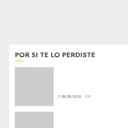
POR SI TE LO PERDISTE
Lac du Der casino : guide
complet du bonus de
bienvenue et des promotions
08/08/2026
0
Girls Only Fan Sign-Up Guide
Secure, Simple Registration