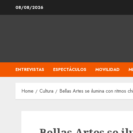
Skip
08/08/2026
to
content
ENTREVISTAS
ESPECTÁCULOS
MOVILIDAD
M
Home
Cultura
Bellas Artes se ilumina con ritmos ch
Bellas Artes se i