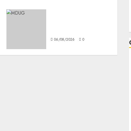
¿Amante de los michis?
Lánzate al Museo del Gato
en CDMX
06/08/2026
0
L