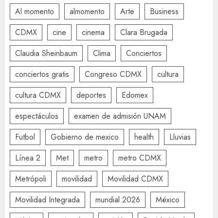
Al momento
almomento
Arte
Business
CDMX
cine
cinema
Clara Brugada
Claudia Sheinbaum
Clima
Conciertos
conciertos gratis
Congreso CDMX
cultura
cultura CDMX
deportes
Edomex
espectáculos
examen de admisión UNAM
Futbol
Gobierno de mexico
health
Lluvias
Línea 2
Met
metro
metro CDMX
Metrópoli
movilidad
Movilidad CDMX
Movilidad Integrada
mundial 2026
México