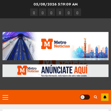
Skip
05/08/2026
5:19:10 AM
to
Entrevistas
Espectáculos
Movilidad
Metro
Cultura
Opinión
content
CDMX
Primary
Menu