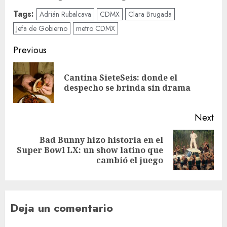
Tags:
Adrián Rubalcava
CDMX
Clara Brugada
Jefa de Gobierno
metro CDMX
Post
Previous
navigation
Cantina SieteSeis: donde el
Pre
despecho se brinda sin drama
pos
Next
Bad Bunny hizo historia en el
Next
Super Bowl LX: un show latino que
post:
cambió el juego
Deja un comentario