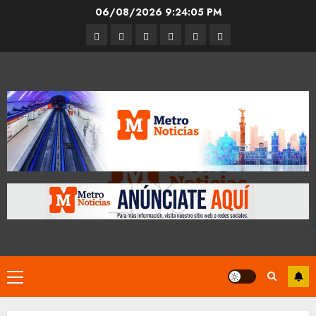
Skip
06/08/2026
9:24:06 PM
to
Entrevistas
Espectáculos
Movilidad
Metro
Cultura
Opinión
content
CDMX
Primary
Menu