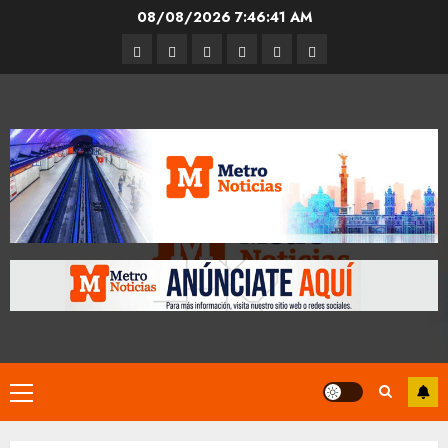
Skip
08/08/2026
7:46:42 AM
to
Entrevistas
Espectáculos
Movilidad
Metro
Cultura
Opinión
content
CDMX
Primary
Menu