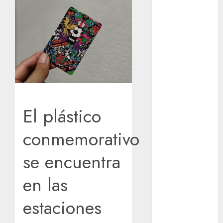
Sign-Up
Guide: Secure,
Simple
Registration
Steps for a
Premium
Experience
Glücksspiel
El plástico
Österreich –
Schritte und
conmemorativo
Methoden für
Einsteiger
se encuentra
Best OnlyFans
Woman Guide:
en las
Premium
Content,
estaciones
Privacy &
Mobile Access