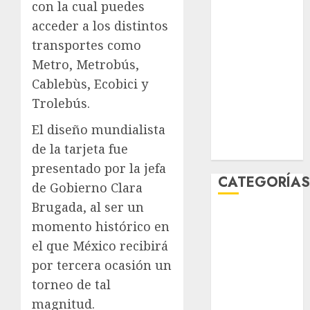
con la cual puedes
marzo 2026
acceder a los distintos
febrero 2026
transportes como
enero 2026
Metro, Metrobús,
diciembre
2025
Cablebùs, Ecobici y
noviembre
Trolebús.
2025
El diseño mundialista
marzo 2020
de la tarjeta fue
enero 2020
presentado por la jefa
CATEGORÍA
de Gobierno Clara
Brugada, al ser un
Al Momento
momento histórico en
Cultura
el que México recibirá
Deportes
por tercera ocasión un
El Rincón del
torneo de tal
Opinólogo
Espectáculos
magnitud.