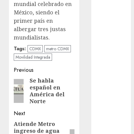
mundial celebrado en
examen de
México, siendo el
admisión
primer país en
UNAM
albergar tres justas
Futbol
mundialistas.
Gobierno
Tags:
CDMX
metro CDMX
de mexico
Movilidad Integrada
health
Post
Previous
Lluvias
navigation
Se habla
Previous
español en
post:
Línea 2
América del
Norte
Met
Next
metro
Atiende Metro
Next
metro
ingreso de agua
post:
CDMX