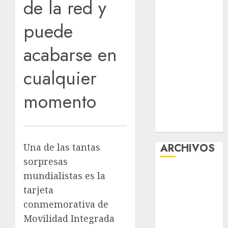
de la red y
¡Agárrate! Ya
viene el agua
puede
en CDMX
acabarse en
Plaza
Tlaxcoaque se
cualquier
convierte en
el hábitat de
momento
la exposición
“Ajolotes en el
Corazón”
ARCHIVOS
Una de las tantas
sorpresas
agosto 2026
mundialistas es la
julio 2026
tarjeta
junio 2026
conmemorativa de
mayo 2026
Movilidad Integrada
abril 2026