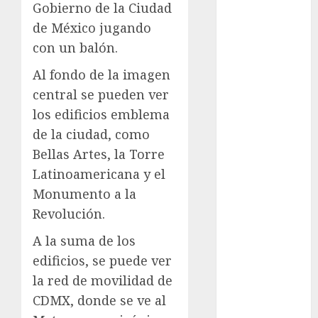
Adrián
Gobierno de la Ciudad
Rubalcava
Suárez
de México jugando
con un balón.
Al momento
Al fondo de la imagen
almomento
central se pueden ver
los edificios emblema
Arte
de la ciudad, como
Business
Bellas Artes, la Torre
Latinoamericana y el
CDMX
Monumento a la
cine
Revolución.
cinema
A la suma de los
edificios, se puede ver
Clara
la red de movilidad de
Brugada
CDMX, donde se ve al
Claudia