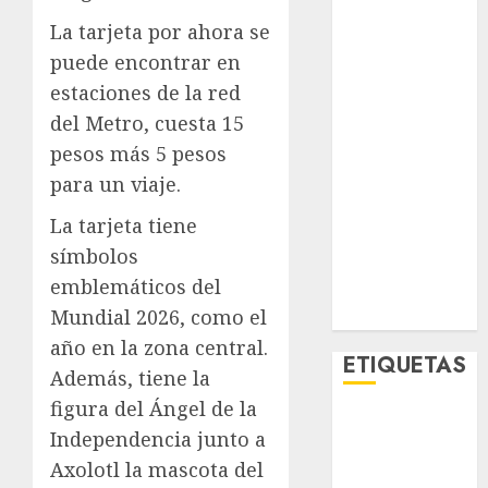
Lifestyle
La tarjeta por ahora se
Lo Urbano
puede encontrar en
Metro CDMX
estaciones de la red
Metropoli
del Metro, cuesta 15
Movilidad
Nacionales
pesos más 5 pesos
Opinión
para un viaje.
Opinión
La tarjeta tiene
Tecnología
símbolos
Videos
emblemáticos del
MetroNoticias
Viral
Mundial 2026, como el
año en la zona central.
ETIQUETAS
Además, tiene la
figura del Ángel de la
Adrián
Independencia junto a
Rubalcava
Axolotl la mascota del