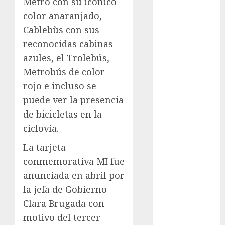
Metro con su icónico
Sheinbaum
color anaranjado,
Clima
Cablebùs con sus
reconocidas cabinas
Conciertos
azules, el Trolebús,
conciertos
Metrobús de color
gratis
rojo e incluso se
Congreso
puede ver la presencia
CDMX
de bicicletas en la
ciclovía.
cultura
La tarjeta
cultura
CDMX
conmemorativa MI fue
anunciada en abril por
deportes
la jefa de Gobierno
Edomex
Clara Brugada con
motivo del tercer
espectáculos