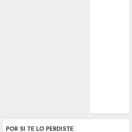
El Rincón del
Opinólogo
Espectáculos
Lifestyle
Lo Urbano
Metro CDMX
Metropoli
Movilidad
Nacionales
Opinión
Opinión
Tecnología
Videos
MetroNoticias
Viral
POR SI TE LO PERDISTE