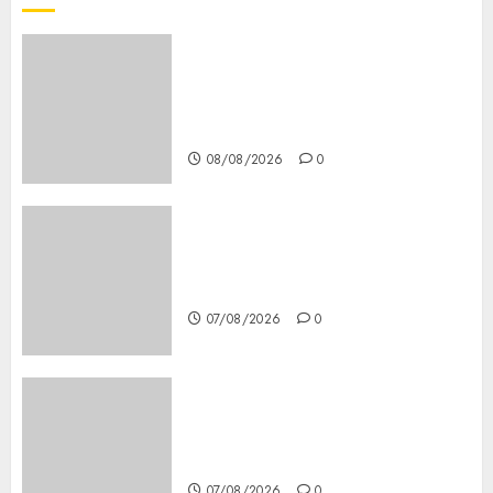
Girls Only Fan Sign-Up Guide:
Secure, Simple Registration
Steps for a Premium
Experience
08/08/2026
0
Glücksspiel Österreich –
Schritte und Methoden für
Einsteiger
07/08/2026
0
Best OnlyFans Woman Guide:
Premium Content, Privacy &
Mobile Access
07/08/2026
0