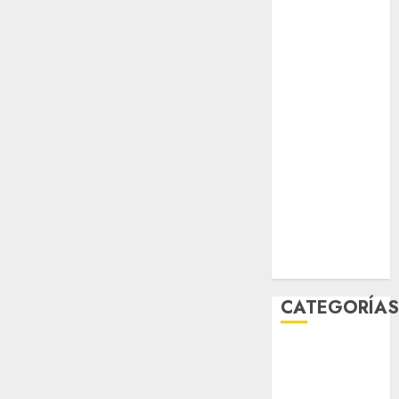
salud
sport
STC
travel
UNAM
world
Zócalo
CATEGORÍA
Al Momento
Cultura
Deportes