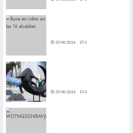
¡Agárrate! Ya viene el agua en
CDMX
07/08/2026
0
Plaza Tlaxcoaque se convierte
en el hábitat de la exposición
“Ajolotes en el Corazón”
07/08/2026
0
Aumentan multas de tránsito
en CDMX por ajuste de la UMA