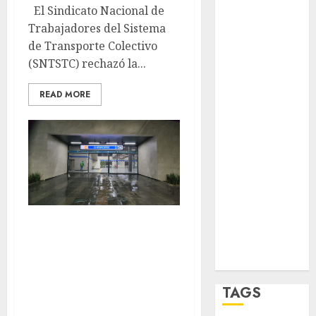
opinión
El Sindicato Nacional de
Trabajadores del Sistema
Partido
Verde
de Transporte Colectivo
(SNTSTC) rechazó la...
salud
READ MORE
sport
STC
travel
UNAM
Lluvia y
world
saturación:
Zócalo
usuarios reportan
hasta 25 minutos
TAGS
de espera en la