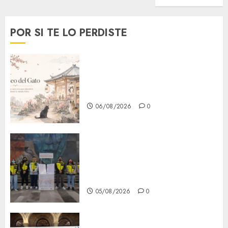
POR SI TE LO PERDISTE
¿Amante de los michis?
Lánzate al Museo del Gato en
CDMX
06/08/2026
0
Metro CDMX comparte
experiencias del programa
Salvemos Vidas con el Metro
de Chile
05/08/2026
0
CDMX reforzará protección