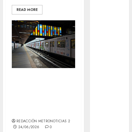
CDMX
READ MORE
Metrópoli
movilidad
Movilidad
CDMX
Movilidad
Integrada
Sindicato del
mundial
2026
Metro rechaza
versión sobre
México
compra de
Música
juguetes
nacionales
REDACCIÓN METRONOTICIAS 2
24/06/2026
0