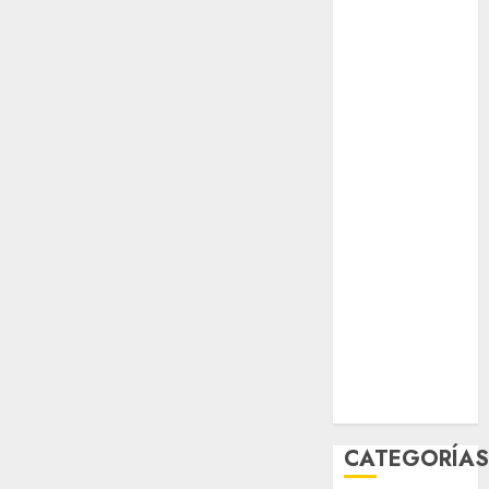
opinión
Partido
Verde
salud
sport
STC
travel
UNAM
world
Zócalo
CATEGORÍA