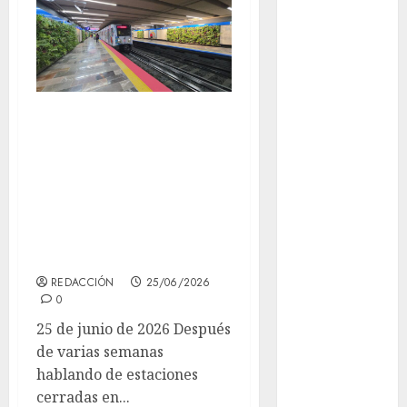
Cultura en
el Metro
deportes
Buenas noticias:
Edomex
la Línea 2 ya opera
completa y el
espectáculos
Metro reporta
health
baja afluencia este
Lluvias
jueves
REDACCIÓN
25/06/2026
Línea 2
0
Met
25 de junio de 2026 Después
de varias semanas
metro
hablando de estaciones
cerradas en...
metro