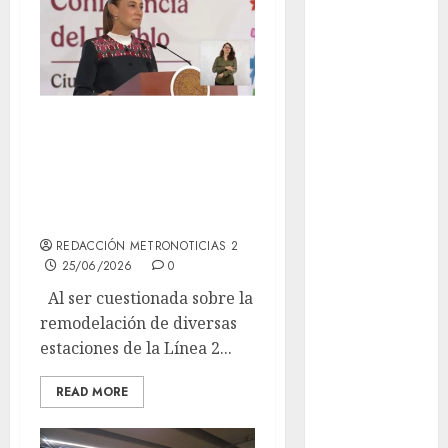
Ciudad de
México
Clara
Brugada
“Quedó muy bien
Claudia
Sheinbaum
la Línea 2 del
Metro”:
Clima
Sheinbaum
Conciertos
REDACCIÓN METRONOTICIAS 2
25/06/2026
0
conciertos
gratis
Al ser cuestionada sobre la
remodelación de diversas
Congreso
CDMX
estaciones de la Línea 2...
cultura
READ MORE
cultura
CDMX