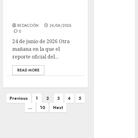
Línea 2 este
Adrián
Rubalcava
miércoles
Adrián
REDACCIÓN
24/06/2026
Rubalcava
0
Suárez
24 de junio de 2026 Otra
mañana en la que el
Al momento
reporte oficial del...
almomento
READ MORE
Arte
Bellas Artes
Paginación
Previous
1
2
3
4
5
Business
de
…
10
Next
entradas
CDMX
cinema