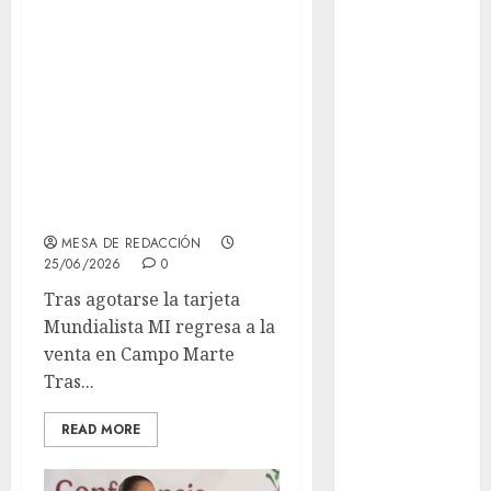
¿No conseguiste tu
Adrián
Rubalcava
tarjeta MI del
Mundial?
Adrián
Rubalcava
Gobierno CDMX
Suárez
anuncia fecha
Al momento
para venta
especial
almomento
MESA DE REDACCIÓN
Arte
25/06/2026
0
Tras agotarse la tarjeta
Bellas Artes
Mundialista MI regresa a la
venta en Campo Marte
Business
Tras...
CDMX
READ MORE
cinema