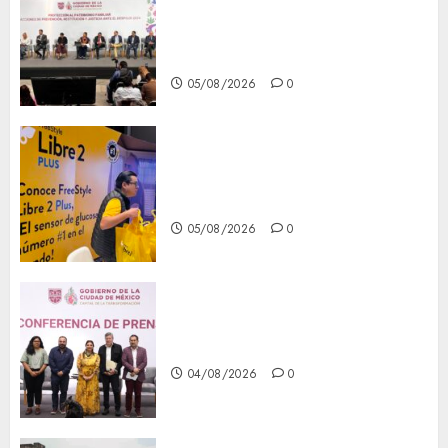
del patrimonio familiar;
anuncian nuevas acciones
contra el despojo
05/08/2026
0
Diagnóstico oportuno y
prevención, ejes para mejorar
la salud de los mexicanos
05/08/2026
0
Clara Brugada anuncia las
líneas 4, 5 y 6 del Cablebús
04/08/2026
0