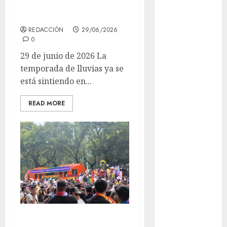
Museo del
seguridad
Gato en CDMX
REDACCIÓN
29/06/2026
Metro CDMX
0
comparte
29 de junio de 2026 La
experiencias
temporada de lluvias ya se
del programa
está sintiendo en...
Salvemos
Vidas con el
READ MORE
Metro de
Chile
CDMX
reforzará
protección del
patrimonio
familiar;
anuncian
nuevas
El último vagón
acciones