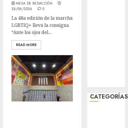
MESA DE REDACCIÓN
junio 2026
26/06/2026
0
mayo 2026
La 48a edición de la marcha
abril 2026
LGBTIQ+ lleva la consigna
marzo 2026
“Ante los ojos del...
febrero 2026
enero 2026
READ MORE
diciembre
2025
noviembre
2025
marzo 2020
enero 2020
CATEGORÍA
Viernes con la
Al Momento
Línea 2 ya
Cultura
Deportes
completa, pero los