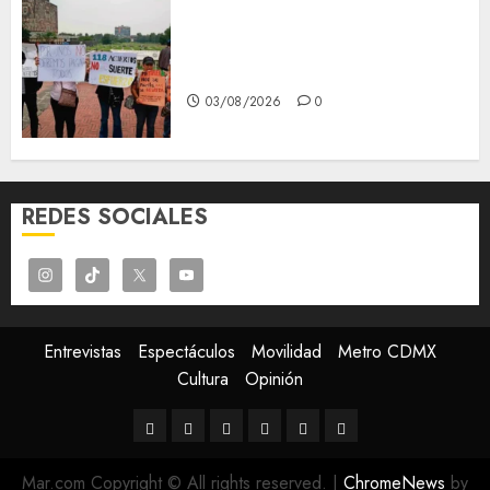
Aspirantes de la UNAM se
oponen al examen de control,
se manifiestan en Rectoría
03/08/2026
0
REDES SOCIALES
Entrevistas
Espectáculos
Movilidad
Metro CDMX
Cultura
Opinión
Entrevistas
Espectáculos
Movilidad
Metro
Cultura
Opinión
CDMX
Mar.com Copyright © All rights reserved.
|
ChromeNews
by