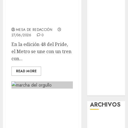
del Metro se une
contra el
por primera vez al
despojo
Pride
Diagnóstico
oportuno y
MESA DE REDACCIÓN
prevención,
27/06/2026
0
ejes para
En la edición 48 del Pride,
mejorar la
el Metro se une con un tren
salud de los
con...
mexicanos
Clara Brugada
READ MORE
anuncia las
líneas 4, 5 y 6
del Cablebús
Marcha LGBTIQ+
ARCHIVOS
dará color a calles
de CDMX ¿Dónde
agosto 2026
comenzará?
julio 2026