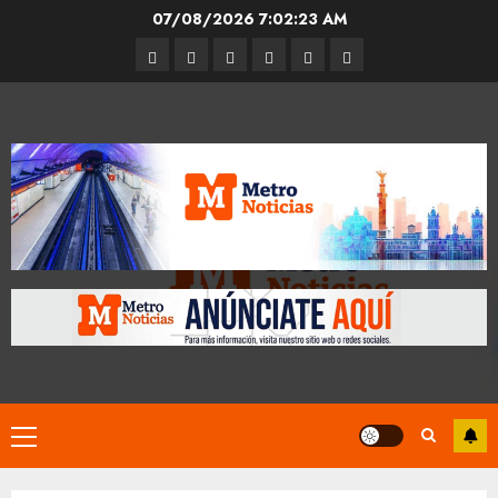
Skip
07/08/2026
7:02:24 AM
to
Entrevistas
Espectáculos
Movilidad
Metro
Cultura
Opinión
content
CDMX
Primary
Menu