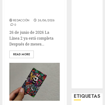
El Rincón del
usuarios reportan
Opinólogo
otra historia
Espectáculos
REDACCIÓN
26/06/2026
Lifestyle
0
Lo Urbano
26 de junio de 2026 La
Metro CDMX
Línea 2 ya está completa
Metropoli
Después de meses...
Movilidad
Nacionales
READ MORE
Opinión
Opinión
Tecnología
Videos
MetroNoticias
Viral
ETIQUETAS