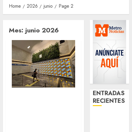
Home
2026
junio
Page 2
Mes:
junio 2026
ENTRADAS
Lunes lluvioso:
RECIENTES
ocho líneas con
alta afluencia y la
¿Amante de
Línea 3 bajo
los michis?
Lánzate al
marcha de