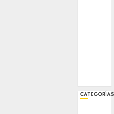
Verde
salud
sport
STC
travel
UNAM
world
Zócalo
CATEGORÍA
Al Momento
Cultura