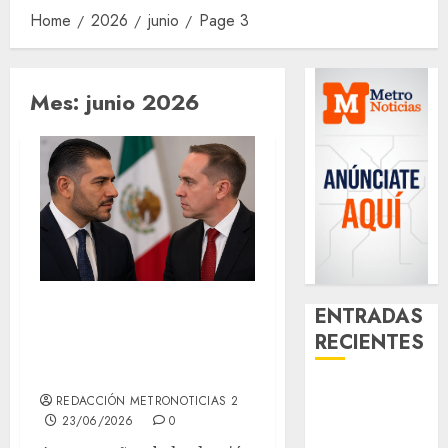
Home
2026
junio
Page 3
Mes:
junio 2026
Harfuch encabeza
ENTRADAS
preferencias
RECIENTES
rumbo a 2030
Clara Brugada
REDACCIÓN METRONOTICIAS 2
entregó 24 mil
23/06/2026
0
becas para