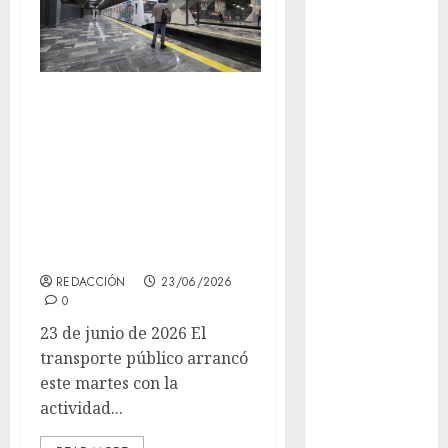
Adrián
Rubalcava
Suárez
Martes con
Al momento
sobresalto: la
almomento
Línea 2 se detuvo
momentáneamente
Arte
y hay retrasos en
Business
varias líneas
CDMX
REDACCIÓN
23/06/2026
0
cine
23 de junio de 2026 El
transporte público arrancó
cinema
este martes con la
Clara
actividad...
Brugada