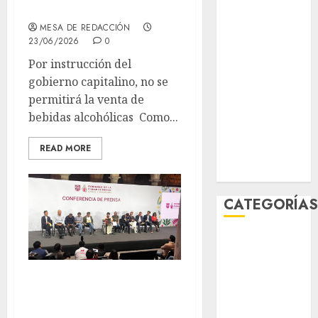
alcohólicas?
abril 2026
MESA DE REDACCIÓN
marzo 2026
23/06/2026
0
febrero 2026
Por instrucción del
enero 2026
gobierno capitalino, no se
diciembre
permitirá la venta de
2025
bebidas alcohólicas Como...
noviembre
2025
READ MORE
marzo 2020
enero 2020
CATEGORÍA
Al Momento
Cultura
Deportes
“Brugada blinda
El Rincón del
CDMX para el
Opinólogo