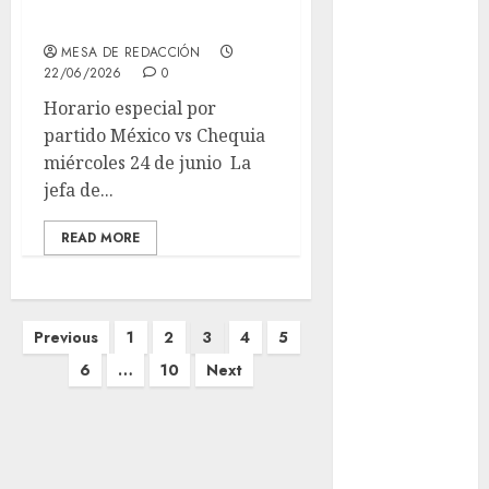
México vs Chequia
Adrián
Rubalcava
MESA DE REDACCIÓN
Suárez
22/06/2026
0
Horario especial por
Al momento
partido México vs Chequia
miércoles 24 de junio La
almomento
jefa de...
Arte
READ MORE
Business
CDMX
Paginación
Previous
1
2
3
4
5
cine
de
6
…
10
Next
entradas
cinema
Clara
Brugada