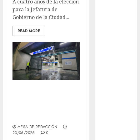
A cuatro años de la elección
Uniformes y
para la Jefatura de
Útiles
Gobierno de la Ciudad...
Escolares a
estudiantes
READ MORE
Casino de
Mâcon promo
en France :
guide complet
2024
Lac du Der
casino : guide
Reabierta
complet du
Chabacano, Línea
bonus de
2 opera con
bienvenue et
des
normalidad
promotions
MESA DE REDACCIÓN
Download
23/06/2026
0
1xBet APK