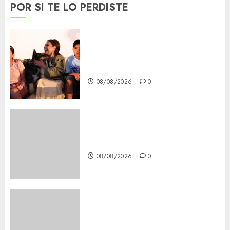
POR SI TE LO PERDISTE
Clara Brugada entregó 24 mil
becas para Uniformes y Útiles
Escolares a estudiantes
08/08/2026
0
Casino de Mâcon promo en
France : guide complet 2024
08/08/2026
0
Lac du Der casino : guide
complet du bonus de
bienvenue et des promotions