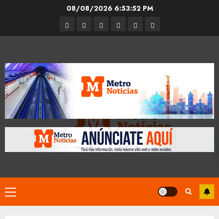
Skip
08/08/2026
6:53:52 PM
to
Entrevistas
Espectáculos
Movilidad
Metro
Cultura
Opinión
content
CDMX
Primary
Menu