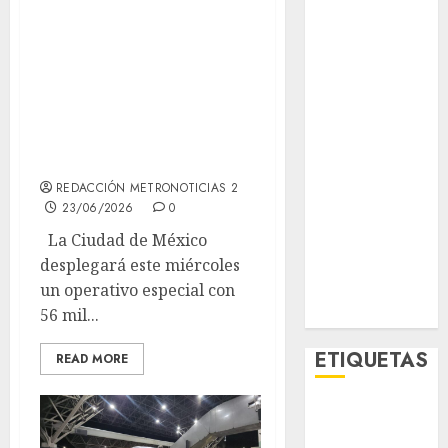
México-Chequia;
Espectáculos
aplicará
Lifestyle
restricción de
Lo Urbano
Metro CDMX
alcohol y
Metropoli
despliega 56 mil
Movilidad
elementos”
Nacionales
Opinión
REDACCIÓN METRONOTICIAS 2
23/06/2026
0
Opinión
Tecnología
La Ciudad de México
Videos
desplegará este miércoles
MetroNoticias
un operativo especial con
Viral
56 mil...
ETIQUETAS
READ MORE
Adrián
Rubalcava