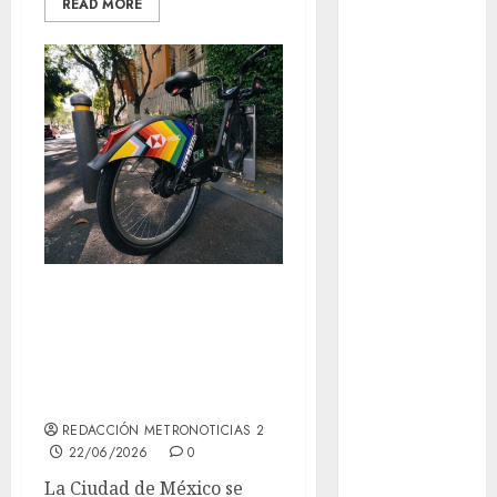
READ MORE
Claudia
Sheinbaum
Clima
Conciertos
conciertos
gratis
Congreso
CDMX
Ecobici celebra
cultura
PRIDE 2026 con
cultura
bicicletas
CDMX
conmemorativas
deportes
REDACCIÓN METRONOTICIAS 2
22/06/2026
0
Edomex
La Ciudad de México se