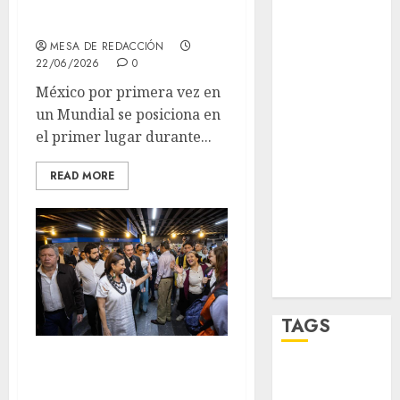
Verde
Corea?
salud
MESA DE REDACCIÓN
22/06/2026
0
sport
México por primera vez en
un Mundial se posiciona en
STC
el primer lugar durante...
travel
READ MORE
UNAM
world
Zócalo
TAGS
Metro ampliará
Adrián
horario en partido
Rubalcava