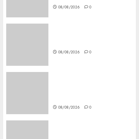
08/08/2026
0
Download 1xBet APK Free:
Steps and Methods
08/08/2026
0
Casino Online Android
Security Guide: Licensing,
Data Protection & Safe Play
for US Players
08/08/2026
0
Girls Only Fan Sign-Up Guide:
Secure, Simple Registration