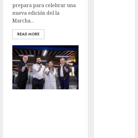
prepara para celebrar una
espectáculos
nueva edición del la
examen de
Marcha...
admisión
UNAM
READ MORE
Futbol
Gobierno
de mexico
health
Lluvias
Línea 3 será la
Línea 2
próxima en ser
Met
renovada
¿Cuántos años
metro
tiene de servicio?