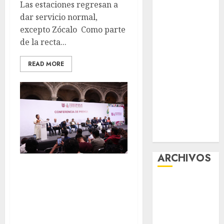
Las estaciones regresan a
Free: Steps
dar servicio normal,
and Methods
excepto Zócalo Como parte
Casino Online
de la recta...
Android
Security
READ MORE
Guide:
Licensing,
Data
Protection &
Safe Play for
US Players
ARCHIVOS
Ley Seca 24 de
junio ¿en qué
agosto 2026
julio 2026
alcaldías no
junio 2026
venderán bebidas
mayo 2026