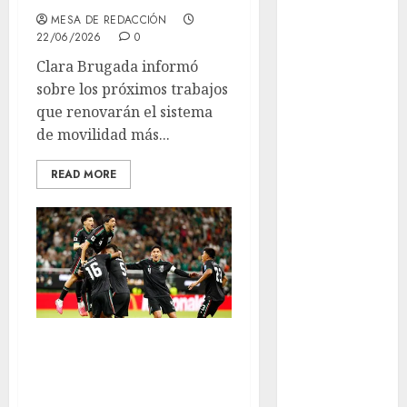
metro
CDMX
MESA DE REDACCIÓN
22/06/2026
0
Metrópoli
Clara Brugada informó
sobre los próximos trabajos
movilidad
que renovarán el sistema
de movilidad más...
Movilidad
CDMX
READ MORE
mundial
2026
México
Música
nacionales
¿Qué sigue para
opinión
México después
del éxito frente a
Partido